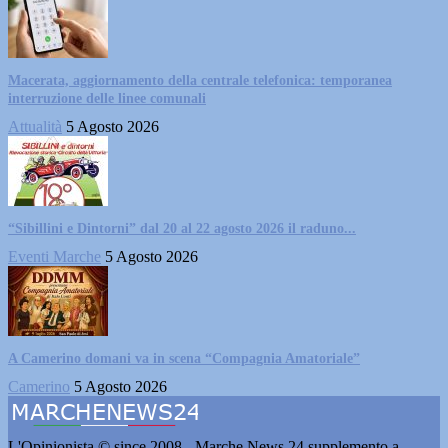
Macerata, aggiornamento della centrale telefonica: temporanea
interruzione delle linee comunali
Attualità
5 Agosto 2026
“Sibillini e Dintorni” dal 20 al 22 agosto 2026 il raduno...
Eventi Marche
5 Agosto 2026
A Camerino domani va in scena “Compagnia Amatoriale”
Camerino
5 Agosto 2026
L'Opinionista © since 2008 - Marche News 24 supplemento a