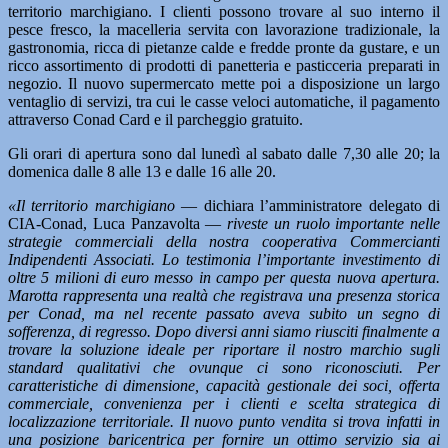
territorio marchigiano. I clienti possono trovare al suo interno il
pesce fresco, la macelleria servita con lavorazione tradizionale, la
gastronomia, ricca di pietanze calde e fredde pronte da gustare, e un
ricco assortimento di prodotti di panetteria e pasticceria preparati in
negozio. Il nuovo supermercato mette poi a disposizione un largo
ventaglio di servizi, tra cui le casse veloci automatiche, il pagamento
attraverso Conad Card e il parcheggio gratuito.
Gli orari di apertura sono dal lunedì al sabato dalle 7,30 alle 20; la
domenica dalle 8 alle 13 e dalle 16 alle 20.
«Il territorio marchigiano
— dichiara l’amministratore delegato di
CIA-Conad, Luca Panzavolta —
riveste un ruolo importante nelle
strategie commerciali della nostra cooperativa Commercianti
Indipendenti Associati. Lo testimonia l’importante investimento di
oltre 5 milioni di euro messo in campo per questa nuova apertura.
Marotta rappresenta una realtà che registrava una presenza storica
per Conad, ma nel recente passato aveva subito un segno di
sofferenza, di regresso. Dopo diversi anni siamo riusciti finalmente a
trovare la soluzione ideale per riportare il nostro marchio sugli
standard qualitativi che ovunque ci sono riconosciuti. Per
caratteristiche di dimensione, capacità gestionale dei soci, offerta
commerciale, convenienza per i clienti e scelta strategica di
localizzazione territoriale. Il nuovo punto vendita si trova infatti in
una posizione baricentrica per fornire un ottimo servizio sia ai