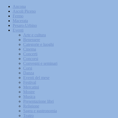
Ancona
Ascoli Piceno
Fermo
Macerata
Pesaro-Urbino
Eventi
Arte e cultura
Benessere
Categorie e luoghi
Cinema
Concerti
Concorsi
Convegni e seminari
Corsi
Danza
Eventi del mese
Festival
Mercatini
Mostre
Musica
Presentazione libri
Religione
Sagra e gastronomia
Teatro