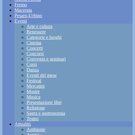
Fermo
Macerata
Pesaro-Urbino
Eventi
Arte e cultura
Benessere
Categorie e luoghi
Cinema
Concerti
Concorsi
Convegni e seminari
Corsi
Danza
Eventi del mese
Festival
Mercatini
Mostre
Musica
Presentazione libri
Religione
Sagra e gastronomia
Teatro
Attualità
Ambiente
Avvisi