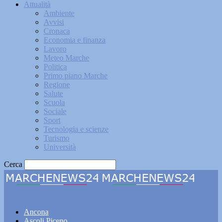
Attualità
Ambiente
Avvisi
Cronaca
Economia e finanza
Lavoro
Meteo Marche
Politica
Primo piano Marche
Regione
Salute
Scuola
Sociale
Sport
Tecnologia e scienze
Turismo
Università
Cerca
Marchenews24
Ancona
Ascoli Piceno