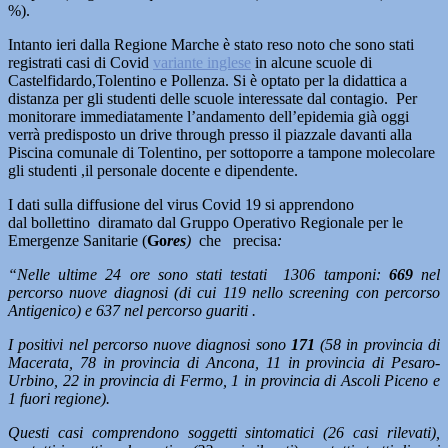
%).
Intanto ieri dalla Regione Marche è stato reso noto che sono stati
registrati casi di Covid
variante inglese
in alcune scuole di
Castelfidardo,Tolentino e Pollenza. Si è optato per la didattica a
distanza per gli studenti delle scuole interessate dal contagio. Per
monitorare immediatamente l’andamento dell’epidemia già oggi
verrà predisposto un drive through presso il piazzale davanti alla
Piscina comunale di Tolentino, per sottoporre a tampone molecolare
gli studenti ,il personale docente e dipendente.
I dati sulla diffusione del virus Covid 19 si apprendono
dal bollettino diramato dal Gruppo Operativo Regionale per le
Emergenze Sanitarie (
Go
res
)
che precisa
:
“Nelle ultime 24 ore sono stati testati 1306 tamponi:
669
nel
percorso nuove diagnosi (di cui 119 nello screening con percorso
Antigenico) e 637 nel percorso guariti .
I positivi nel percorso nuove diagnosi sono
171
(58 in provincia di
Macerata, 78 in provincia di Ancona, 11 in provincia di Pesaro-
Urbino, 22 in provincia di Fermo, 1 in provincia di Ascoli Piceno e
1 fuori regione).
Questi casi comprendono soggetti sintomatici (26 casi rilevati),