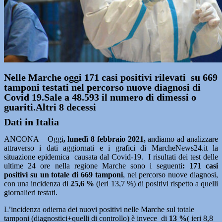
Nelle Marche oggi 171 casi positivi rilevati su 669
tamponi testati nel percorso nuove diagnosi di
Covid 19.Sale a 48.593 il numero di dimessi o
guariti.Altri 8 decessi
Dati in Italia
ANCONA – Oggi
, lunedì 8 febbraio 2021
,
andiamo ad analizzare
attraverso i dati aggiornati e i grafici di MarcheNews24.it la
situazione epidemica causata dal Covid-19. I risultati dei test delle
ultime 24 ore nella regione Marche sono i seguenti
: 171
casi
positivi su un totale di 669 tamponi
, nel percorso nuove diagnosi,
con una incidenza di
25,6 %
(ieri 13,7 %) di positivi rispetto a quelli
giornalieri testati.
L’incidenza odierna dei nuovi positivi nelle Marche sul totale
tamponi (diagnostici+quelli di controllo) è invece di
13 %
( ieri 8,8