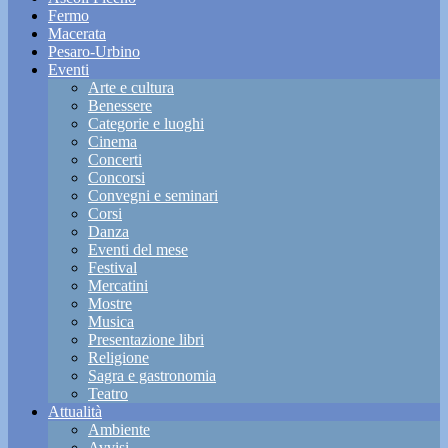
Fermo
Macerata
Pesaro-Urbino
Eventi
Arte e cultura
Benessere
Categorie e luoghi
Cinema
Concerti
Concorsi
Convegni e seminari
Corsi
Danza
Eventi del mese
Festival
Mercatini
Mostre
Musica
Presentazione libri
Religione
Sagra e gastronomia
Teatro
Attualità
Ambiente
Avvisi