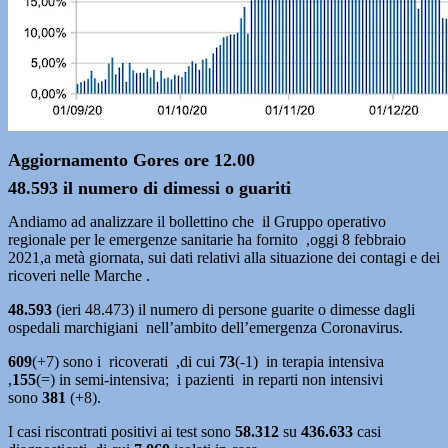
Aggiornamento Gores ore 12.00
48.593 il numero di dimessi o guariti
Andiamo ad analizzare il bollettino che il Gruppo operativo
regionale per le emergenze sanitarie ha fornito ,oggi 8 febbraio
2021,a metà giornata, sui dati relativi alla situazione dei contagi e dei
ricoveri nelle Marche .
48.593
(ieri 48.473) il numero di persone guarite o dimesse dagli
ospedali marchigiani nell’ambito dell’emergenza Coronavirus.
609
(+7) sono i ricoverati ,di cui
73
(-1)
in terapia intensiva
,
155
(=)
in semi-intensiva; i pazienti in reparti non intensivi
sono
381
(+8).
I casi riscontrati positivi ai test sono
58.312
su
436.633
casi