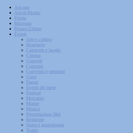
Ancona
Ascoli Piceno
Fermo
Macerata
Pesaro-Urbino
Eventi
Arte e cultura
Benessere
Categorie e luoghi
Cinema
Concerti
Concorsi
Convegni e seminari
Corsi
Danza
Eventi del mese
Festival
Mercatini
Mostre
Musica
Presentazione libri
Religione
Sagra e gastronomia
Teatro