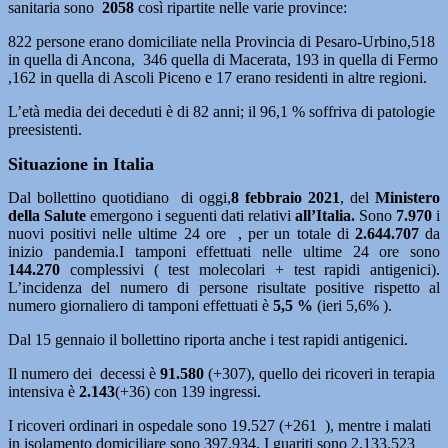
sanitaria sono
2058
così ripartite nelle varie province:
822 persone erano domiciliate nella Provincia di Pesaro-Urbino,518
in quella di Ancona, 346 quella di Macerata, 193 in quella di Fermo
,162 in quella di Ascoli Piceno e 17 erano residenti in altre regioni.
L’età media dei deceduti è di 82 anni; il 96,1 % soffriva di patologie
preesistenti.
Situazione in Italia
Dal bollettino quotidiano di oggi,
8
febbraio 2021
, del
Ministero
della Salute
emergono i seguenti dati relativi
all’Italia.
Sono
7.970
i
nuovi positivi nelle ultime 24 ore , per un totale di
2.644.707
da
inizio pandemia.I tamponi effettuati nelle ultime 24 ore sono
144.270
complessivi ( test molecolari + test rapidi antigenici).
L’incidenza del numero di persone risultate positive rispetto al
numero giornaliero di tamponi effettuati è
5,5 %
(ieri 5,6% ).
Dal 15 gennaio il bollettino riporta anche i test rapidi antigenici.
Il numero dei decessi è
91.580
(+307), quello dei ricoveri in terapia
intensiva è
2.143
(+36) con 139 ingressi.
I ricoveri ordinari in ospedale sono 19.527 (+261 ), mentre i malati
in isolamento domiciliare sono 397.934. I guariti sono 2.133.523