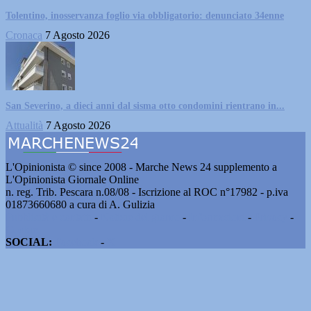
Tolentino, inosservanza foglio via obbligatorio: denunciato 34enne
Cronaca
7 Agosto 2026
San Severino, a dieci anni dal sisma otto condomini rientrano in...
Attualità
7 Agosto 2026
L'Opinionista © since 2008 - Marche News 24 supplemento a
L'Opinionista Giornale Online
n. reg. Trib. Pescara n.08/08 - Iscrizione al ROC n°17982 - p.iva
01873660680 a cura di A. Gulizia
Pubblicità e contatti
-
Notizie del giorno
-
Informazioni
-
Privacy
-
Cookie
SOCIAL:
Facebook
-
X