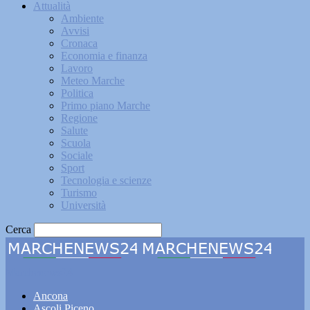
Attualità
Ambiente
Avvisi
Cronaca
Economia e finanza
Lavoro
Meteo Marche
Politica
Primo piano Marche
Regione
Salute
Scuola
Sociale
Sport
Tecnologia e scienze
Turismo
Università
Cerca
Marchenews24
Ancona
Ascoli Piceno