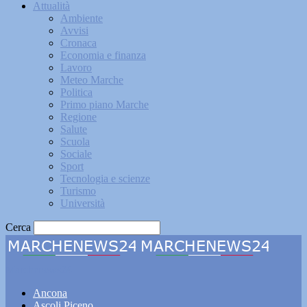
Attualità
Ambiente
Avvisi
Cronaca
Economia e finanza
Lavoro
Meteo Marche
Politica
Primo piano Marche
Regione
Salute
Scuola
Sociale
Sport
Tecnologia e scienze
Turismo
Università
Cerca
Marchenews24
Ancona
Ascoli Piceno