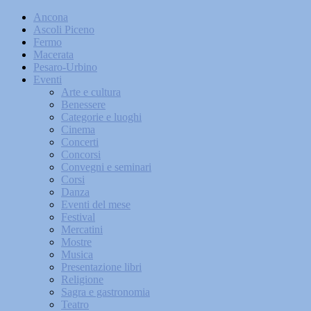
Ancona
Ascoli Piceno
Fermo
Macerata
Pesaro-Urbino
Eventi
Arte e cultura
Benessere
Categorie e luoghi
Cinema
Concerti
Concorsi
Convegni e seminari
Corsi
Danza
Eventi del mese
Festival
Mercatini
Mostre
Musica
Presentazione libri
Religione
Sagra e gastronomia
Teatro