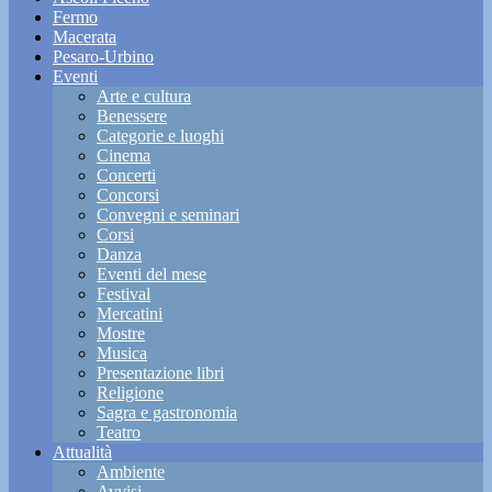
Fermo
Macerata
Pesaro-Urbino
Eventi
Arte e cultura
Benessere
Categorie e luoghi
Cinema
Concerti
Concorsi
Convegni e seminari
Corsi
Danza
Eventi del mese
Festival
Mercatini
Mostre
Musica
Presentazione libri
Religione
Sagra e gastronomia
Teatro
Attualità
Ambiente
Avvisi