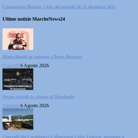
Coronavirus Marche, i dati del periodo 16-22 dicembre 2022
Ultime notizie MarcheNews24
Mario Biondi in concerto a Porto Recanati
Concerti
6 Agosto 2026
Pesaro ricorda le vittime di Marcinelle
Attualità
6 Agosto 2026
Controlli dei Carabinieri a Montelago Celtic Festival: segnalate 6