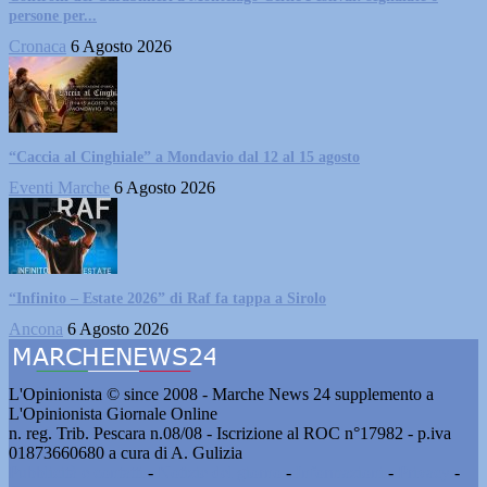
persone per...
Cronaca
6 Agosto 2026
“Caccia al Cinghiale” a Mondavio dal 12 al 15 agosto
Eventi Marche
6 Agosto 2026
“Infinito – Estate 2026” di Raf fa tappa a Sirolo
Ancona
6 Agosto 2026
L'Opinionista © since 2008 - Marche News 24 supplemento a
L'Opinionista Giornale Online
n. reg. Trib. Pescara n.08/08 - Iscrizione al ROC n°17982 - p.iva
01873660680 a cura di A. Gulizia
Pubblicità e contatti
-
Notizie del giorno
-
Informazioni
-
Privacy
-