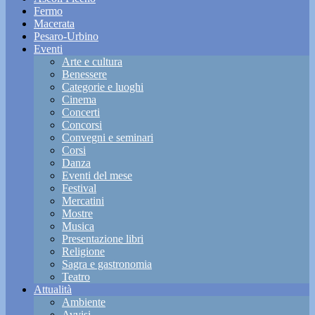
Fermo
Macerata
Pesaro-Urbino
Eventi
Arte e cultura
Benessere
Categorie e luoghi
Cinema
Concerti
Concorsi
Convegni e seminari
Corsi
Danza
Eventi del mese
Festival
Mercatini
Mostre
Musica
Presentazione libri
Religione
Sagra e gastronomia
Teatro
Attualità
Ambiente
Avvisi