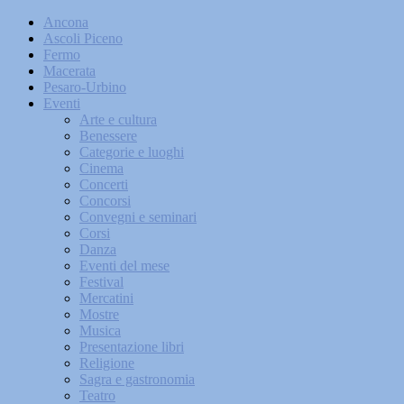
Ancona
Ascoli Piceno
Fermo
Macerata
Pesaro-Urbino
Eventi
Arte e cultura
Benessere
Categorie e luoghi
Cinema
Concerti
Concorsi
Convegni e seminari
Corsi
Danza
Eventi del mese
Festival
Mercatini
Mostre
Musica
Presentazione libri
Religione
Sagra e gastronomia
Teatro