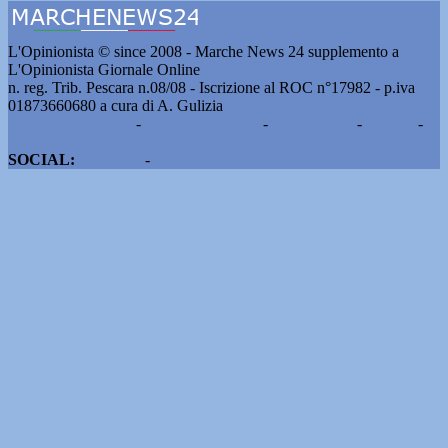
L'Opinionista © since 2008 - Marche News 24 supplemento a
L'Opinionista Giornale Online
n. reg. Trib. Pescara n.08/08 - Iscrizione al ROC n°17982 - p.iva
01873660680 a cura di A. Gulizia
Pubblicità e contatti
-
Notizie del giorno
-
Informazioni
-
Privacy
-
Cookie
SOCIAL:
Facebook
-
X