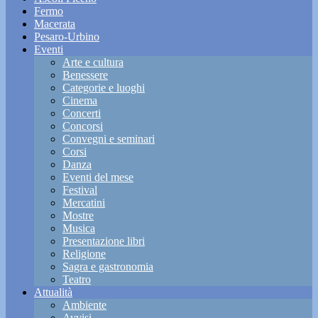
Fermo
Macerata
Pesaro-Urbino
Eventi
Arte e cultura
Benessere
Categorie e luoghi
Cinema
Concerti
Concorsi
Convegni e seminari
Corsi
Danza
Eventi del mese
Festival
Mercatini
Mostre
Musica
Presentazione libri
Religione
Sagra e gastronomia
Teatro
Attualità
Ambiente
Avvisi