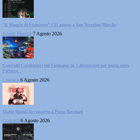
“Il Viaggio di Francesco” l’11 agosto a San Severino Marche
Eventi Marche
7 Agosto 2026
Controlli Carabinieri nel Fermano: in 5 denunciati per guida sotto
l’effetto...
Cronaca
6 Agosto 2026
Mario Biondi in concerto a Porto Recanati
Concerti
6 Agosto 2026