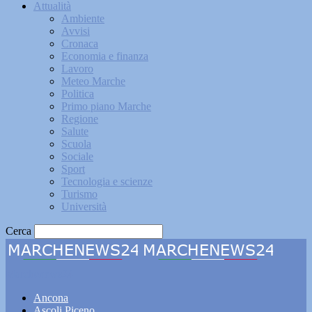
Attualità
Ambiente
Avvisi
Cronaca
Economia e finanza
Lavoro
Meteo Marche
Politica
Primo piano Marche
Regione
Salute
Scuola
Sociale
Sport
Tecnologia e scienze
Turismo
Università
Cerca
Marchenews24
Ancona
Ascoli Piceno