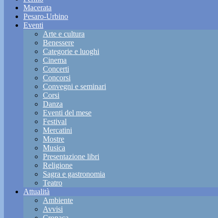
Macerata
Pesaro-Urbino
Eventi
Arte e cultura
Benessere
Categorie e luoghi
Cinema
Concerti
Concorsi
Convegni e seminari
Corsi
Danza
Eventi del mese
Festival
Mercatini
Mostre
Musica
Presentazione libri
Religione
Sagra e gastronomia
Teatro
Attualità
Ambiente
Avvisi
Cronaca