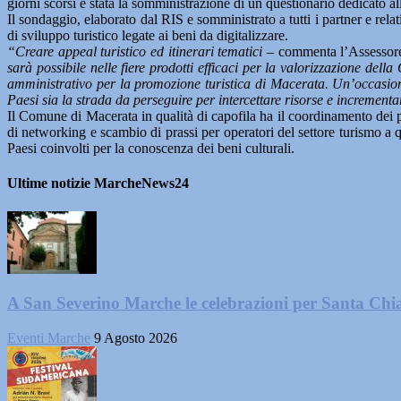
giorni scorsi è stata la somministrazione di un questionario dedicato al
Il sondaggio, elaborato dal RIS e somministrato a tutti i partner e rela
di sviluppo turistico legate ai beni da digitalizzare.
“Creare appeal turistico ed itinerari tematici –
commenta l’Assessore
sarà possibile nelle fiere prodotti efficaci per la valorizzazione del
amministrativo per la promozione turistica di Macerata. Un’occasione 
Paesi sia la strada da perseguire per intercettare risorse e incrementare 
Il Comune di Macerata in qualità di capofila ha il coordinamento dei part
di networking e scambio di prassi per operatori del settore turismo a que
Paesi coinvolti per la conoscenza dei beni culturali.
Ultime notizie MarcheNews24
A San Severino Marche le celebrazioni per Santa Chi
Eventi Marche
9 Agosto 2026