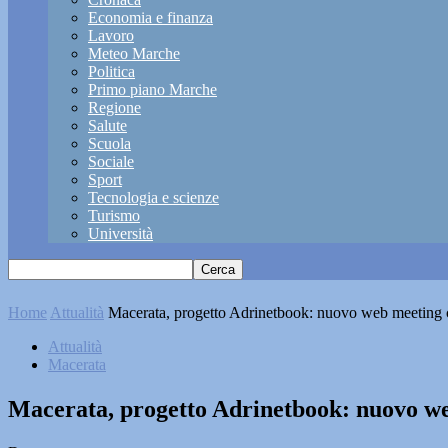
Economia e finanza
Lavoro
Meteo Marche
Politica
Primo piano Marche
Regione
Salute
Scuola
Sociale
Sport
Tecnologia e scienze
Turismo
Università
Home
Attualità
Macerata, progetto Adrinetbook: nuovo web meeting co
Attualità
Macerata
Macerata, progetto Adrinetbook: nuovo web