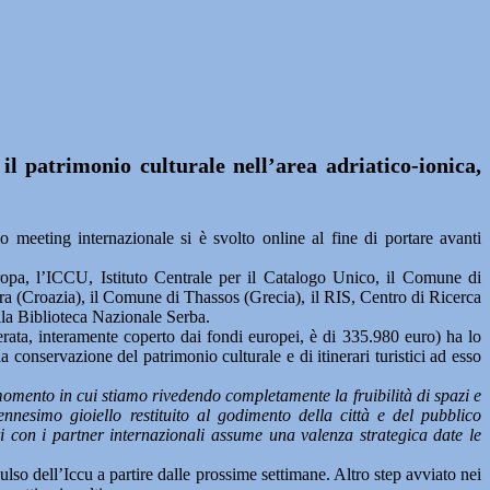
l patrimonio culturale nell’area adriatico-ionica,
eeting internazionale si è svolto online al fine di portare avanti
ropa, l’ICCU, Istituto Centrale per il Catalogo Unico, il Comune di
a (Croazia), il Comune di Thassos (Grecia), il RIS, Centro di Ricerca
lla Biblioteca Nazionale Serba.
ata, interamente coperto dai fondi europei, è di 335.980 euro) ha lo
a conservazione del patrimonio culturale e di itinerari turistici ad esso
momento in cui stiamo rivedendo completamente la fruibilità di spazi e
nesimo gioiello restituito al godimento della città e del pubblico
ari con i partner internazionali assume una valenza strategica date le
lso dell’Iccu a partire dalle prossime settimane. Altro step avviato nei