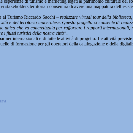
le esperienze di turismo e marketing legati al patrimonio culturale dei so
tivi stakeholders territoriali consentirà di avere una mappatura dell’esis
 al Turismo Riccardo Sacchi –
realizzare virtual tour della biblioteca
la Città e del territorio maceratese. Questo progetto ci consente di real
unica che va concretizzata per rafforzare i rapporti internazionali, n
i flussi turistici della nostra città”.
ner internazionali e di tutte le attività di progetto. Le attività previst
lle di formazione per gli operatori della catalogazione e della digitalizz
ara