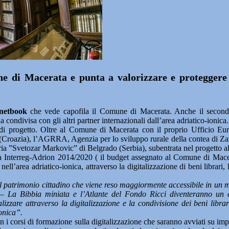
e di Macerata e punta a valorizzare e proteggere i
inetbook
che vede capofila il Comune di Macerata. Anche il secondo m
 condivisa con gli altri partner internazionali dall’area adriatico-ionica.
r di progetto. Oltre al Comune di Macerata con il proprio Ufficio Eu
Croazia), l’AGRRA, Agenzia per lo sviluppo rurale della contea di Zar
ia ”Svetozar Markovic” di Belgrado (Serbia), subentrata nel progetto a
ma Interreg-Adrion 2014/2020 ( il budget assegnato al Comune di Macer
ll’area adriatico-ionica, attraverso la digitalizzazione di beni librari, l
el patrimonio cittadino che viene reso maggiormente accessibile in un 
a –
La Bibbia miniata e l’Atlante del Fondo Ricci diventeranno un en
ealizzare attraverso la digitalizzazione e la condivisione dei beni libr
ionica”.
n i corsi di formazione sulla digitalizzazione che saranno avviati su impu