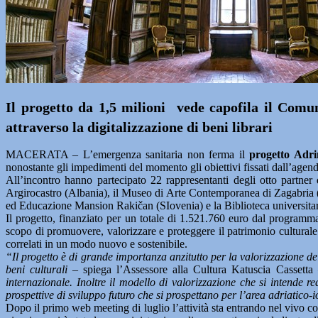
Il progetto da 1,5 milioni vede capofila il Comun
attraverso la digitalizzazione di beni librari
MACERATA – L’emergenza sanitaria non ferma il
progetto Adr
nonostante gli impedimenti del momento gli obiettivi fissati dall’agenda
All’incontro hanno partecipato 22 rappresentanti degli otto partne
Argirocastro (Albania), il Museo di Arte Contemporanea di Zagabria (
ed Educazione Mansion Rakičan (SIovenia) e la Biblioteca universitar
Il progetto, finanziato per un totale di 1.521.760 euro dal program
scopo di promuovere, valorizzare e proteggere il patrimonio culturale ne
correlati in un modo nuovo e sostenibile.
“Il progetto è di grande importanza anzitutto per la valorizzazione d
beni culturali –
spiega l’Assessore alla Cultura Katuscia Cassett
internazionale. Inoltre il modello di valorizzazione che si intende r
prospettive di sviluppo futuro che si prospettano per l’area adriatico-
Dopo il primo web meeting di luglio l’attività sta entrando nel vivo co