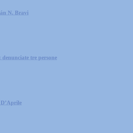
ián N. Bravi
: denunciate tre persone
 D’Aprile