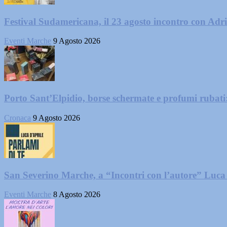
Festival Sudamericana, il 23 agosto incontro con Adr
Eventi Marche
9 Agosto 2026
Porto Sant’Elpidio, borse schermate e profumi rubati
Cronaca
9 Agosto 2026
San Severino Marche, a “Incontri con l’autore” Luca
Eventi Marche
8 Agosto 2026