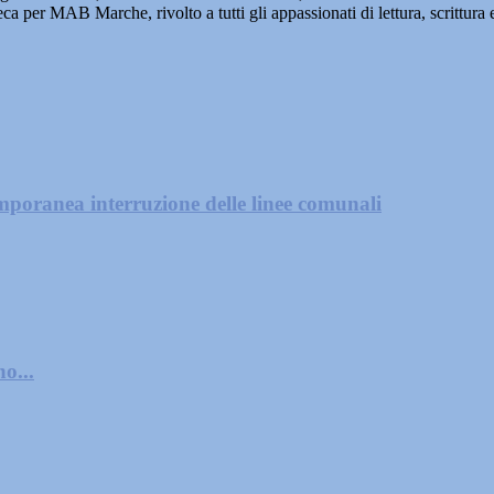
ca per MAB Marche, rivolto a tutti gli appassionati di lettura, scrittura e
mporanea interruzione delle linee comunali
o...