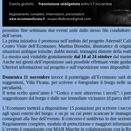
prossimo fine settimana due eventi uniti dallo stesso filo conduttore
dell’orrore.
La prima iniziativa è promossa nell’ambito del progetto Atterrati! Cal
Centro Visite dell’Ecomuseo. Martina Biondini, illustratrice di origini
situazioni ambigue irrisolte, dubbi morali, immagini distorte della realtà
La mostra sarà visitabile gratuitamente
dal 10 al 24 ottobre
dal marted
Anche nei giorni dell’esposizione sarà possibile effettuare visite guidat
Ulteriori informazioni sul progetto e sull’esposizione sono disponibili
Domenica 11 novembre
invece il pomeriggio all’Ecomuseo sarà de
suggestioni, Villa Ficana, per scrivere e fotografare il borgo nelle s
peculiarità.
Il tema scelto quest’anno è “Gotico e noir attraverso i secoli”: i par
suggestionare dal borgo e dalle sue immediate vicinanze (il parco dell’
L’Ecomuseo metterà a disposizione 15 postazioni per scrivere i racconti
agli spazi esterni del borgo, e un pc su cui poter scaricare le immagi
consegnati alla fine dell’evento. Il concorso è suddiviso in due sezioni
Regolamento completo, modulo di preiscrizione e maggiori informaz
L’evento è organizzato con MAB Marche in collaborazione con la Reg