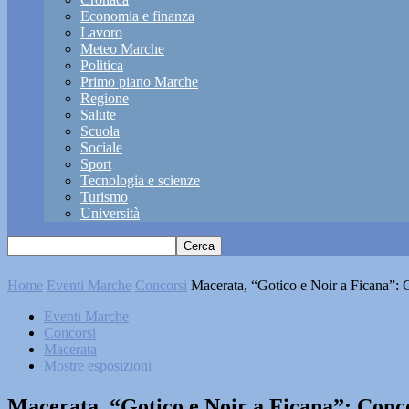
Economia e finanza
Lavoro
Meteo Marche
Politica
Primo piano Marche
Regione
Salute
Scuola
Sociale
Sport
Tecnologia e scienze
Turismo
Università
Home
Eventi Marche
Concorsi
Macerata, “Gotico e Noir a Ficana”: C
Eventi Marche
Concorsi
Macerata
Mostre esposizioni
Macerata, “Gotico e Noir a Ficana”: Concor