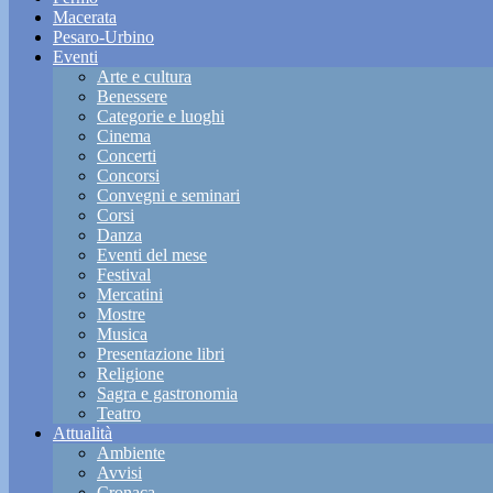
Macerata
Pesaro-Urbino
Eventi
Arte e cultura
Benessere
Categorie e luoghi
Cinema
Concerti
Concorsi
Convegni e seminari
Corsi
Danza
Eventi del mese
Festival
Mercatini
Mostre
Musica
Presentazione libri
Religione
Sagra e gastronomia
Teatro
Attualità
Ambiente
Avvisi
Cronaca