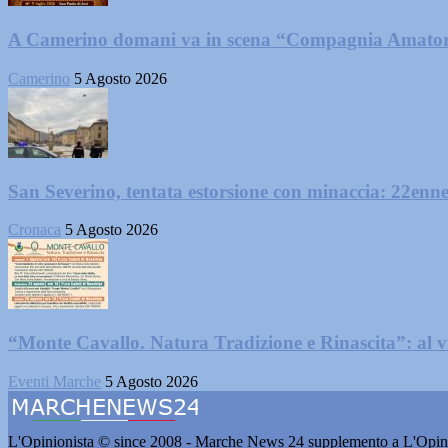
A Camerino domani va in scena “Compagnia Amator
Camerino
5 Agosto 2026
San Severino, tentata estorsione con minaccia: 22enne
Cronaca
5 Agosto 2026
“Monte Cavallo. Natura Tradizione e Rinascita”: al vi
Eventi Marche
5 Agosto 2026
L'Opinionista © since 2008 - Marche News 24 supplemento a L'Opini