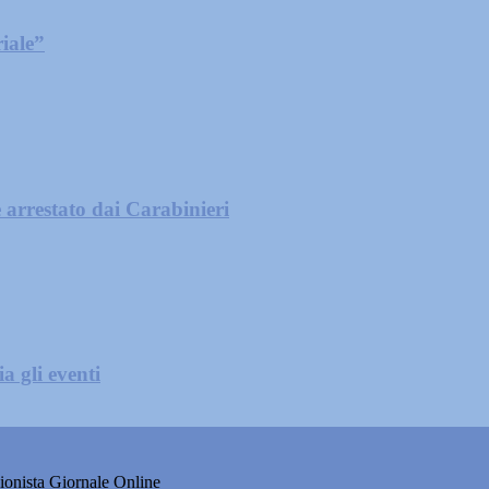
iale”
 arrestato dai Carabinieri
a gli eventi
onista Giornale Online