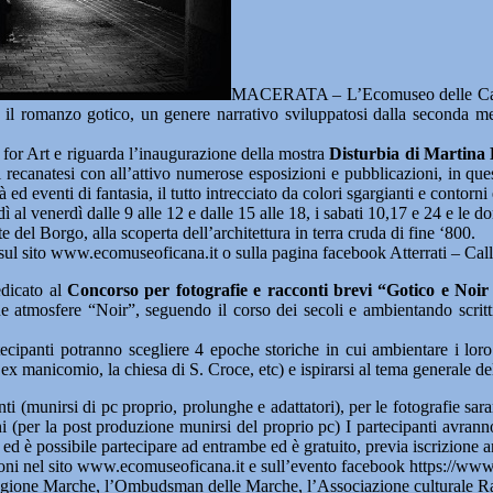
MACERATA – L’Ecomuseo delle Case di
: il romanzo gotico, un genere narrativo sviluppatosi dalla seconda me
l for Art e riguarda l’inaugurazione della mostra
Disturbia di Martina 
 recanatesi con all’attivo numerose esposizioni e pubblicazioni, in ques
 ed eventi di fantasia, il tutto intrecciato da colori sgargianti e contorni
ì al venerdì dalle 9 alle 12 e dalle 15 alle 18, i sabati 10,17 e 24 e le 
e del Borgo, alla scoperta dell’architettura in terra cruda di fine ‘800.
 sul sito www.ecomuseoficana.it o sulla pagina facebook Atterrati – Call
dicato al
Concorso per fotografie e racconti brevi “Gotico e Noir
ue atmosfere “Noir”, seguendo il corso dei secoli e ambientando scritti
tecipanti potranno scegliere 4 epoche storiche in cui ambientare i loro
ex manicomio, la chiesa di S. Croce, etc) e ispirarsi al tema generale de
 (munirsi di pc proprio, prolunghe e adattatori), per le fotografie sara
ni (per la post produzione munirsi del proprio pc) I partecipanti avran
 ed è possibile partecipare ad entrambe ed è gratuito, previa iscrizione a
ioni nel sito www.ecomuseoficana.it e sull’evento facebook https://
ione Marche, l’Ombudsman delle Marche, l’Associazione culturale Racco