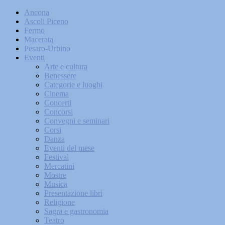
Ancona
Ascoli Piceno
Fermo
Macerata
Pesaro-Urbino
Eventi
Arte e cultura
Benessere
Categorie e luoghi
Cinema
Concerti
Concorsi
Convegni e seminari
Corsi
Danza
Eventi del mese
Festival
Mercatini
Mostre
Musica
Presentazione libri
Religione
Sagra e gastronomia
Teatro