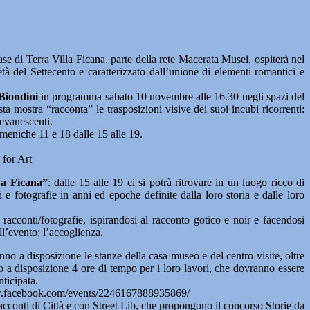
 Terra Villa Ficana, parte della rete Macerata Musei, ospiterà nel
tà del Settecento e caratterizzato dall’unione di elementi romantici e
Biondini
in programma sabato 10 novembre alle 16.30 negli spazi del
ta mostra “racconta” le trasposizioni visive dei suoi incubi ricorrenti:
 evanescenti.
domeniche 11 e 18 dalle 15 alle 19.
 for Art
 a Ficana”
: dalle 15 alle 19 ci si potrà ritrovare in un luogo ricco di
 e fotografie in anni ed epoche definite dalla loro storia e dalle loro
 racconti/fotografie, ispirandosi al racconto gotico e noir e facendosi
ll’evento: l’accoglienza.
nno a disposizione le stanze della casa museo e del centro visite, oltre
no a disposizione 4 ore di tempo per i loro lavori, che dovranno essere
nticipata.
www.facebook.com/events/2246167888935869/
nti di Città e con Street Lib, che propongono il concorso Storie da