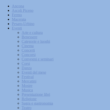
Ancona
Ascoli Piceno
Fermo
Macerata
Pesaro-Urbino
Eventi
Arte e cultura
Benessere
Categorie e luoghi
Cinema
Concerti
Concorsi
Convegni e seminari
Corsi
Danza
Eventi del mese
Festival
Mercatini
Mostre
Musica
Presentazione libri
Religione
Sagra e gastronomia
Teatro