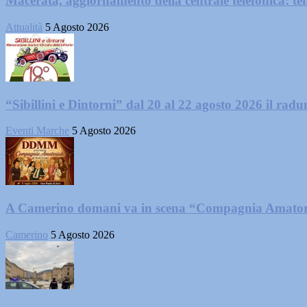
Macerata, aggiornamento della centrale telefonica: te
Attualità
5 Agosto 2026
“Sibillini e Dintorni” dal 20 al 22 agosto 2026 il radun
Eventi Marche
5 Agosto 2026
A Camerino domani va in scena “Compagnia Amator
Camerino
5 Agosto 2026