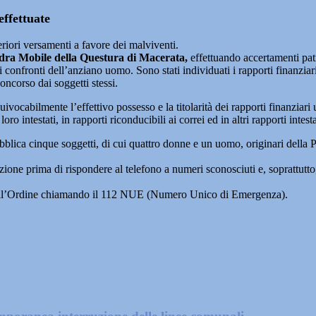
effettuate
riori versamenti a favore dei malviventi.
ra Mobile della Questura di Macerata,
effettuando accertamenti patri
onfronti dell’anziano uomo. Sono stati individuati i rapporti finanziari s
ncorso dai soggetti stessi.
uivocabilmente l’effettivo possesso e la titolarità dei rapporti finanziari 
loro intestati, in rapporti riconducibili ai correi ed in altri rapporti intest
blica cinque soggetti, di cui quattro donne e un uomo, originari della Pug
zione prima di rispondere al telefono a numeri sconosciuti e, soprattutto
 dell’Ordine chiamando il 112 NUE (Numero Unico di Emergenza).