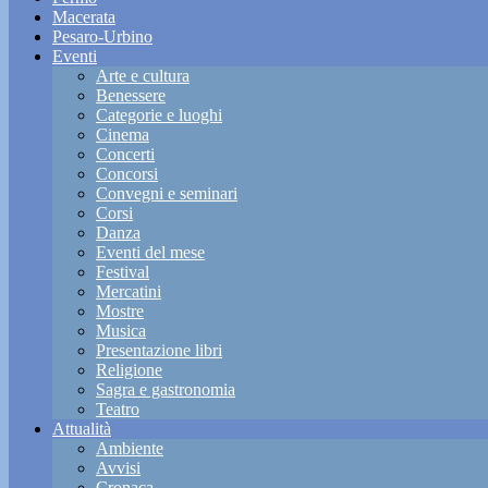
Macerata
Pesaro-Urbino
Eventi
Arte e cultura
Benessere
Categorie e luoghi
Cinema
Concerti
Concorsi
Convegni e seminari
Corsi
Danza
Eventi del mese
Festival
Mercatini
Mostre
Musica
Presentazione libri
Religione
Sagra e gastronomia
Teatro
Attualità
Ambiente
Avvisi
Cronaca