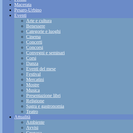
Macerata
Pesaro-Urbino
Eventi
Arte e cultura
Benessere
Categorie e luoghi
Cinema
Concerti
Concorsi
Convegni e seminari
Corsi
Danza
Eventi del mese
Festival
Mercatini
Mostre
Musica
Presentazione libri
Religione
Sagra e gastronomia
Teatro
Attualità
Ambiente
Avvisi
Cronaca