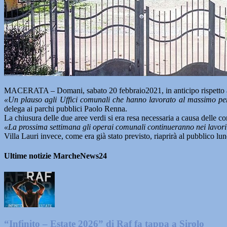
MACERATA – Domani, sabato 20 febbraio2021, in anticipo rispetto al 
«Un plauso agli Uffici comunali che hanno lavorato al massimo per a
delega ai parchi pubblici Paolo Renna.
La chiusura delle due aree verdi si era resa necessaria a causa delle co
«La prossima settimana gli operai comunali continueranno nei lavori d
Villa Lauri invece, come era già stato previsto, riaprirà al pubblico lu
Ultime notizie MarcheNews24
“Infinito – Estate 2026” di Raf fa tappa a Sirolo