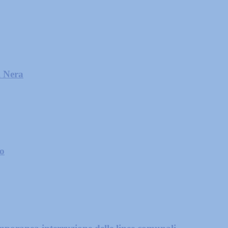
l Nera
zo