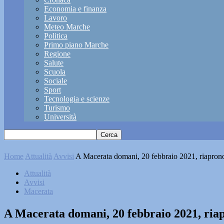
Economia e finanza
Lavoro
Meteo Marche
Politica
Primo piano Marche
Regione
Salute
Scuola
Sociale
Sport
Tecnologia e scienze
Turismo
Università
Home
Attualità
Avvisi
A Macerata domani, 20 febbraio 2021, riaprono
Attualità
Avvisi
Macerata
A Macerata domani, 20 febbraio 2021, riap