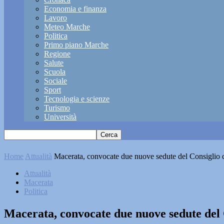
Economia e finanza
Lavoro
Meteo Marche
Politica
Primo piano Marche
Regione
Salute
Scuola
Sociale
Sport
Tecnologia e scienze
Turismo
Università
Home
Attualità
Macerata, convocate due nuove sedute del Consigli
Attualità
Macerata
Politica
Macerata, convocate due nuove sedute de