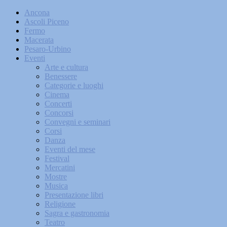
Ancona
Ascoli Piceno
Fermo
Macerata
Pesaro-Urbino
Eventi
Arte e cultura
Benessere
Categorie e luoghi
Cinema
Concerti
Concorsi
Convegni e seminari
Corsi
Danza
Eventi del mese
Festival
Mercatini
Mostre
Musica
Presentazione libri
Religione
Sagra e gastronomia
Teatro