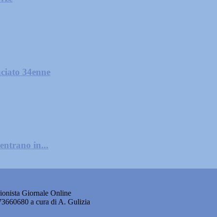
nciato 34enne
entrano in...
onista Giornale Online
873660680 a cura di A. Gulizia
okie