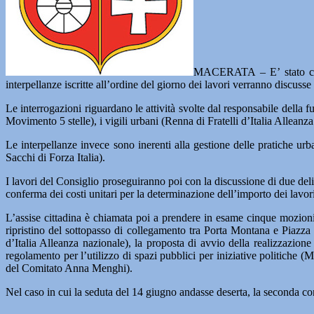
MACERATA – E’ stato conv
interpellanze iscritte all’ordine del giorno dei lavori verranno discusse
Le interrogazioni riguardano le attività svolte dal responsabile della
Movimento 5 stelle), i vigili urbani (Renna di Fratelli d’Italia Allean
Le interpellanze invece sono inerenti alla gestione delle pratiche ur
Sacchi di Forza Italia).
I lavori del Consiglio proseguiranno poi con la discussione di due del
conferma dei costi unitari per la determinazione dell’importo dei lavori 
L’assise cittadina è chiamata poi a prendere in esame cinque mozion
ripristino del sottopasso di collegamento tra Porta Montana e Piazza
d’Italia Alleanza nazionale), la proposta di avvio della realizzazion
regolamento per l’utilizzo di spazi pubblici per iniziative politiche 
del Comitato Anna Menghi).
Nel caso in cui la seduta del 14 giugno andasse deserta, la seconda con