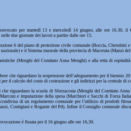
ocato per martedì 13 e mercoledì 14 giugno, alle ore 16.30, il Co
 nelle due giornate dei lavori a partire dalle ore 15.
 funzione 6 del piano di protezione civile comunale (Boccia, Cherubini e
za nazionale) e il Sistema museale della provincia di Macerata (Manzi del
banistiche (Menghi del Comitato Anna Menghi) e alla retta di ospitalità
ibere che riguardano la sospensione dell’adeguamento per il biennio 201
per il calcolo del costo di costruzione e gli indirizzi per la centrale di
i che riguardano la scuola di Sforzacosta (Menghi del Comitato Anna 
 Marconi e imputazione della spesa (Marchiori e Sacchi di Forza Italia)
e condivisa di un regolamento comunale per l’utilizzo di prodotti fitos
(Manzi, Contigiani e Rogante del Pd). Infine il Consiglio comunale discut
vocazione è fissata per il 16 giugno alle ore 16,30.