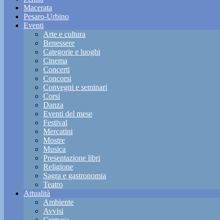
Macerata
Pesaro-Urbino
Eventi
Arte e cultura
Benessere
Categorie e luoghi
Cinema
Concerti
Concorsi
Convegni e seminari
Corsi
Danza
Eventi del mese
Festival
Mercatini
Mostre
Musica
Presentazione libri
Religione
Sagra e gastronomia
Teatro
Attualità
Ambiente
Avvisi
Cronaca