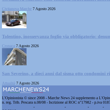
Civitanova Marche
7 Agosto 2026
Tolentino, inosservanza foglio via obbligatorio: denu
Cronaca
7 Agosto 2026
San Severino, a dieci anni dal sisma otto condomini ri
Attualità
7 Agosto 2026
L'Opinionista © since 2008 - Marche News 24 supplemento a L'Opini
n. reg. Trib. Pescara n.08/08 - Iscrizione al ROC n°17982 - p.iva 01
Pubblicità e contatti
-
Notizie del giorno
-
Informazioni
-
Privacy
-
Co