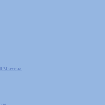
di Macerata
orze