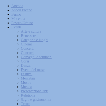
Ancona
Ascoli Piceno
Fermo
Macerata
Pesaro-Urbino
Eventi
Arte e cultura
Benessere
Categorie e luoghi
Cinema
Concerti
Concorsi
Convegni e seminari
Corsi
Danza
Eventi del mese
Festival
Mercatini
Mostre
Musica
Presentazione libri
Religione
Sagra e gastronomia
Teatro