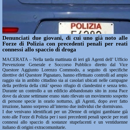
Denunciati due giovani, di cui uno già noto alle
Forze di Polizia con precedenti penali per reati
connessi allo spaccio di droga
MACERATA – Nella tarda mattinata di ieri gli Agenti dell’ Ufficio
Prevenzione Generale e Soccorso Pubblico diretto dal Vice
Questore Aggiunto Lorenzo Commodo, a seguito di specifiche
direttive del Questore Pignataro, hanno effettuato controlli ad ampio
raggio sia in ambito cittadino sia ai casolari ubicati nelle campagne
della periferia della città’ spesso rifugio di clandestini e senza tetto.
Durante un controllo a un edificio abbandonato sito in zona Pace
dove da alcune settimane erano stato rilevato un movimento sospetto
di persone specie in orario notturno, gli Agenti, dopo aver fatto
irruzione, hanno sorpreso all’interno due individui che dormivano.
I due venivano identificati per un 20enne di origini gambiane già
noto alle Forze di Polizia per i suoi precedenti penali specie per reati
connessi allo spaccio di sostanze stupefacenti e un ventiduenne
italiano di origini extracomunitarie.