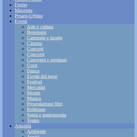
Fermo
Macerata
Pesaro-Urbino
Eventi
Arte e cultura
Benessere
Categorie e luoghi
Cinema
Concerti
Concorsi
Convegni e seminari
Corsi
Danza
Eventi del mese
Festival
Mercatini
Mostre
Musica
Presentazione libri
Religione
Sagra e gastronomia
Teatro
Attualità
Ambiente
Avvisi