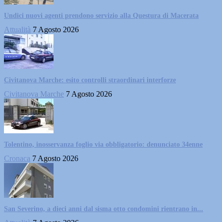
Undici nuovi agenti prendono servizio alla Questura di Macerata
Attualità
7 Agosto 2026
Civitanova Marche: esito controlli straordinari interforze
Civitanova Marche
7 Agosto 2026
Tolentino, inosservanza foglio via obbligatorio: denunciato 34enne
Cronaca
7 Agosto 2026
San Severino, a dieci anni dal sisma otto condomini rientrano in...