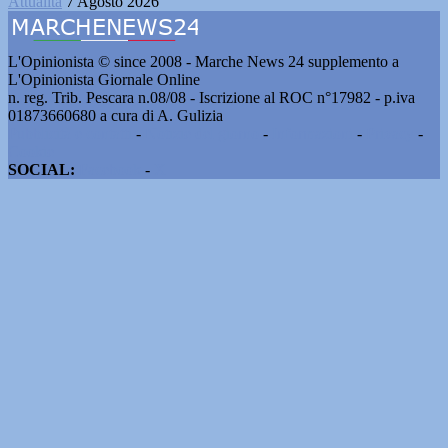
Attualità
7 Agosto 2026
L'Opinionista © since 2008 - Marche News 24 supplemento a
L'Opinionista Giornale Online
n. reg. Trib. Pescara n.08/08 - Iscrizione al ROC n°17982 - p.iva
01873660680 a cura di A. Gulizia
Pubblicità e contatti
-
Notizie del giorno
-
Informazioni
-
Privacy
-
Cookie
SOCIAL:
Facebook
-
X