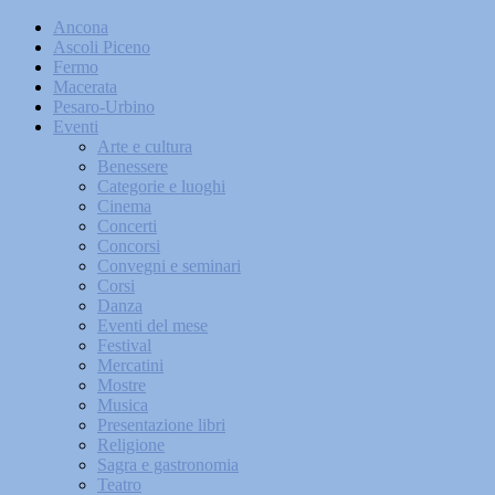
Ancona
Ascoli Piceno
Fermo
Macerata
Pesaro-Urbino
Eventi
Arte e cultura
Benessere
Categorie e luoghi
Cinema
Concerti
Concorsi
Convegni e seminari
Corsi
Danza
Eventi del mese
Festival
Mercatini
Mostre
Musica
Presentazione libri
Religione
Sagra e gastronomia
Teatro