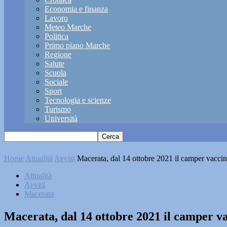
Economia e finanza
Lavoro
Meteo Marche
Politica
Primo piano Marche
Regione
Salute
Scuola
Sociale
Sport
Tecnologia e scienze
Turismo
Università
Home
Attualità
Avvisi
Macerata, dal 14 ottobre 2021 il camper vaccina
Attualità
Avvisi
Macerata
Macerata, dal 14 ottobre 2021 il camper va