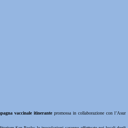
pagna vaccinale itinerante
promossa in collaborazione con l’Asur
uditorium San Paolo; le inoculazioni saranno effettuate nei locali degli