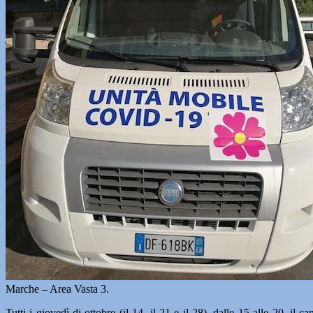
Marche – Area Vasta 3.
Tutti i giovedì di ottobre (il 14, il 21 e il 28), dalle 15 alle 20, il