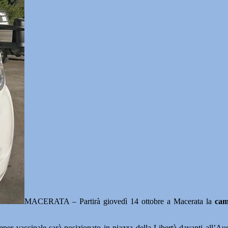
MACERATA – Partirà giovedì 14 ottobre a Macerata la
cam
 camper vaccinale sarà posizionato in piazza della Libertà davanti all’A