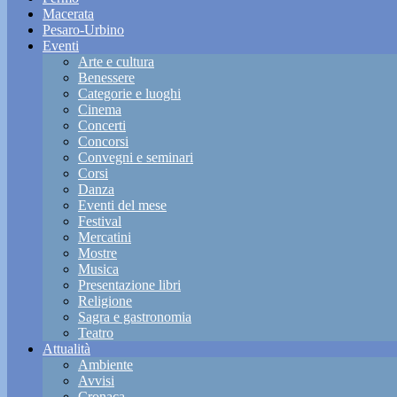
Macerata
Pesaro-Urbino
Eventi
Arte e cultura
Benessere
Categorie e luoghi
Cinema
Concerti
Concorsi
Convegni e seminari
Corsi
Danza
Eventi del mese
Festival
Mercatini
Mostre
Musica
Presentazione libri
Religione
Sagra e gastronomia
Teatro
Attualità
Ambiente
Avvisi
Cronaca