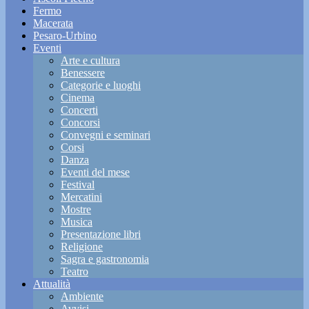
Fermo
Macerata
Pesaro-Urbino
Eventi
Arte e cultura
Benessere
Categorie e luoghi
Cinema
Concerti
Concorsi
Convegni e seminari
Corsi
Danza
Eventi del mese
Festival
Mercatini
Mostre
Musica
Presentazione libri
Religione
Sagra e gastronomia
Teatro
Attualità
Ambiente
Avvisi