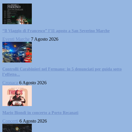
“Il Viaggio di Francesco” l’11 agosto a San Severino Marche
Eventi Marche
7 Agosto 2026
Controlli Carabinieri nel Fermano: in 5 denunciati per guida sotto
l’effetto...
Cronaca
6 Agosto 2026
Mario Biondi in concerto a Porto Recanati
Concerti
6 Agosto 2026