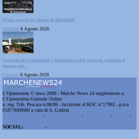
Pesaro ricorda le vittime di Marcinelle
Attualità
6 Agosto 2026
Controlli dei Carabinieri a Montelago Celtic Festival: segnalate 6
persone per...
Cronaca
6 Agosto 2026
L'Opinionista © since 2008 - Marche News 24 supplemento a
L'Opinionista Giornale Online
n. reg. Trib. Pescara n.08/08 - Iscrizione al ROC n°17982 - p.iva
01873660680 a cura di A. Gulizia
Pubblicità e contatti
-
Notizie del giorno
-
Informazioni
-
Privacy
-
Cookie
SOCIAL:
Facebook
-
X