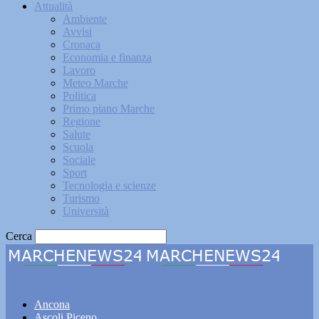
Attualità
Ambiente
Avvisi
Cronaca
Economia e finanza
Lavoro
Meteo Marche
Politica
Primo piano Marche
Regione
Salute
Scuola
Sociale
Sport
Tecnologia e scienze
Turismo
Università
Cerca
Marchenews24
Ancona
Ascoli Piceno