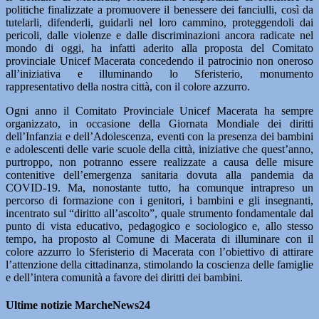
politiche finalizzate a promuovere il benessere dei fanciulli, così da
tutelarli, difenderli, guidarli nel loro cammino, proteggendoli dai
pericoli, dalle violenze e dalle discriminazioni ancora radicate nel
mondo di oggi, ha infatti aderito alla proposta del Comitato
provinciale Unicef Macerata concedendo il patrocinio non oneroso
all’iniziativa e illuminando lo Sferisterio, monumento
rappresentativo della nostra città, con il colore azzurro.
Ogni anno il Comitato Provinciale Unicef Macerata ha sempre
organizzato, in occasione della Giornata Mondiale dei diritti
dell’Infanzia e dell’Adolescenza, eventi con la presenza dei bambini
e adolescenti delle varie scuole della città, iniziative che quest’anno,
purtroppo, non potranno essere realizzate a causa delle misure
contenitive dell’emergenza sanitaria dovuta alla pandemia da
COVID-19. Ma, nonostante tutto, ha comunque intrapreso un
percorso di formazione con i genitori, i bambini e gli insegnanti,
incentrato sul “diritto all’ascolto”, quale strumento fondamentale dal
punto di vista educativo, pedagogico e sociologico e, allo stesso
tempo, ha proposto al Comune di Macerata di illuminare con il
colore azzurro lo Sferisterio di Macerata con l’obiettivo di attirare
l’attenzione della cittadinanza, stimolando la coscienza delle famiglie
e dell’intera comunità a favore dei diritti dei bambini.
Ultime notizie MarcheNews24