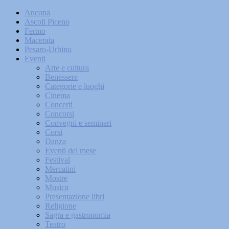
Ancona
Ascoli Piceno
Fermo
Macerata
Pesaro-Urbino
Eventi
Arte e cultura
Benessere
Categorie e luoghi
Cinema
Concerti
Concorsi
Convegni e seminari
Corsi
Danza
Eventi del mese
Festival
Mercatini
Mostre
Musica
Presentazione libri
Religione
Sagra e gastronomia
Teatro