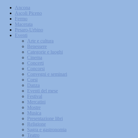
Ancona
Ascoli Piceno
Fermo
Macerata
Pesaro-Urbino
Eventi
Arte e cultura
Benessere
Categorie e luoghi
Cinema
Concerti
Concorsi
Convegni e seminari
Corsi
Danza
Eventi del mese
Festival
Mercatini
Mostre
Musica
Presentazione libri
Religione
Sagra e gastronomia
Teatro