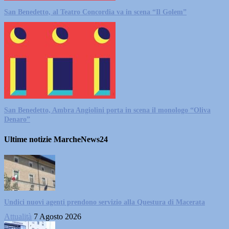
San Benedetto, al Teatro Concordia va in scena “Il Golem”
San Benedetto, Ambra Angiolini porta in scena il monologo “Oliva
Denaro”
Ultime notizie MarcheNews24
Undici nuovi agenti prendono servizio alla Questura di Macerata
Attualità
7 Agosto 2026