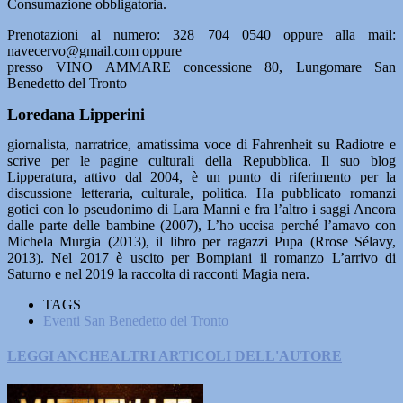
Consumazione obbligatoria.
Prenotazioni al numero: 328 704 0540 oppure alla mail:
navecervo@gmail.com oppure
presso VINO AMMARE concessione 80, Lungomare San
Benedetto del Tronto
Loredana Lipperini
giornalista, narratrice, amatissima voce di Fahrenheit su Radiotre e
scrive per le pagine culturali della Repubblica. Il suo blog
Lipperatura, attivo dal 2004, è un punto di riferimento per la
discussione letteraria, culturale, politica. Ha pubblicato romanzi
gotici con lo pseudonimo di Lara Manni e fra l’altro i saggi Ancora
dalle parte delle bambine (2007), L’ho uccisa perché l’amavo con
Michela Murgia (2013), il libro per ragazzi Pupa (Rrose Sélavy,
2013). Nel 2017 è uscito per Bompiani il romanzo L’arrivo di
Saturno e nel 2019 la raccolta di racconti Magia nera.
TAGS
Eventi San Benedetto del Tronto
LEGGI ANCHE
ALTRI ARTICOLI DELL'AUTORE