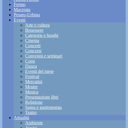
Fermo
Macerata
Pesaro-Urbino
Eventi
Arte e cultura
Benessere
Categorie e luoghi
Cinema
Concerti
Concorsi
Convegni e seminari
Corsi
Danza
Eventi del mese
Festival
Mercatini
Mostre
Musica
Presentazione libri
Religione
Sagra e gastronomia
Teatro
Attualità
Ambiente
Avvisi