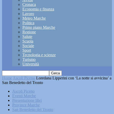
Cronaca
Economia e finanza
Lavoro
Meteo Marche
Politica
Primo piano Marche
Regione
Salute
Scuola
Sociale
Sport
Tecnologia e scienze
Turismo
Università
Home
Ascoli Piceno
Loredana Lipperini con ‘La notte si avvicina’ a
San Benedetto del Tronto
Ascoli Piceno
Eventi Marche
Presentazione libri
Province Marche
San Benedetto del Tronto