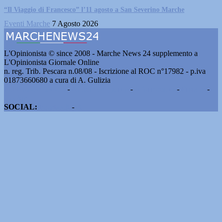
“Il Viaggio di Francesco” l’11 agosto a San Severino Marche
Eventi Marche
7 Agosto 2026
L'Opinionista © since 2008 - Marche News 24 supplemento a
L'Opinionista Giornale Online
n. reg. Trib. Pescara n.08/08 - Iscrizione al ROC n°17982 - p.iva
01873660680 a cura di A. Gulizia
Pubblicità e contatti
-
Notizie del giorno
-
Informazioni
-
Privacy
-
Cookie
SOCIAL:
Facebook
-
X