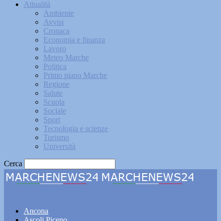
Attualità
Ambiente
Avvisi
Cronaca
Economia e finanza
Lavoro
Meteo Marche
Politica
Primo piano Marche
Regione
Salute
Scuola
Sociale
Sport
Tecnologia e scienze
Turismo
Università
Cerca
Marchenews24
Ancona
Ascoli Piceno