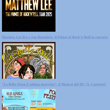
Matthew Lee live a San Benedetto: il Prince of Rock’n’Roll in concerto
“La Bella Otero-L’ultima intervista”, il Musical del’IIS “A. Capriotti”