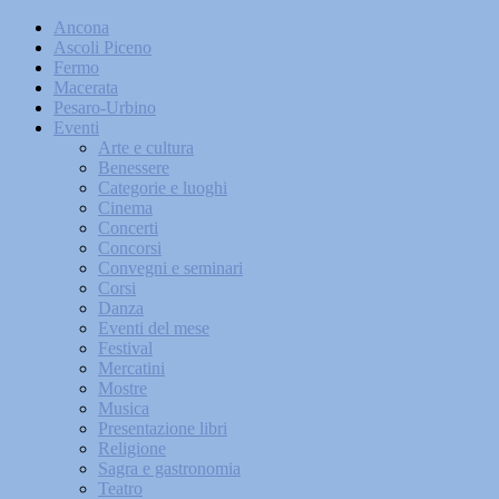
Ancona
Ascoli Piceno
Fermo
Macerata
Pesaro-Urbino
Eventi
Arte e cultura
Benessere
Categorie e luoghi
Cinema
Concerti
Concorsi
Convegni e seminari
Corsi
Danza
Eventi del mese
Festival
Mercatini
Mostre
Musica
Presentazione libri
Religione
Sagra e gastronomia
Teatro