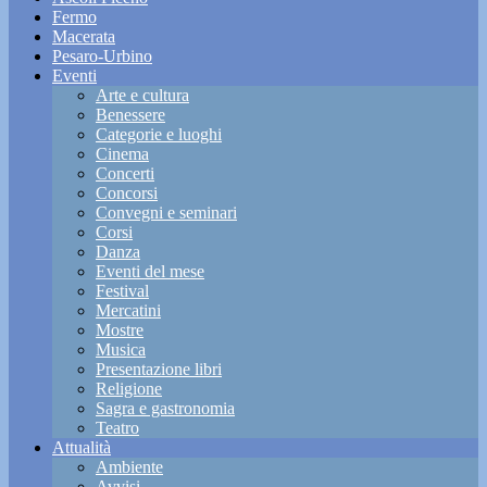
Fermo
Macerata
Pesaro-Urbino
Eventi
Arte e cultura
Benessere
Categorie e luoghi
Cinema
Concerti
Concorsi
Convegni e seminari
Corsi
Danza
Eventi del mese
Festival
Mercatini
Mostre
Musica
Presentazione libri
Religione
Sagra e gastronomia
Teatro
Attualità
Ambiente
Avvisi