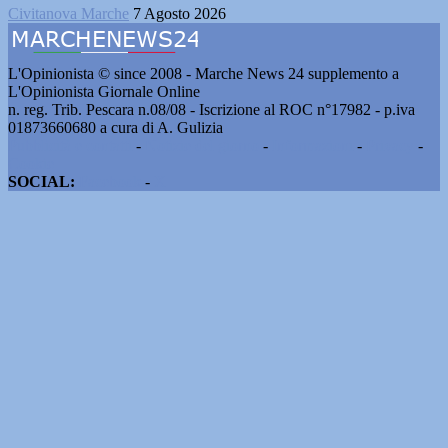
Civitanova Marche
7 Agosto 2026
L'Opinionista © since 2008 - Marche News 24 supplemento a
L'Opinionista Giornale Online
n. reg. Trib. Pescara n.08/08 - Iscrizione al ROC n°17982 - p.iva
01873660680 a cura di A. Gulizia
Pubblicità e contatti
-
Notizie del giorno
-
Informazioni
-
Privacy
-
Cookie
SOCIAL:
Facebook
-
X