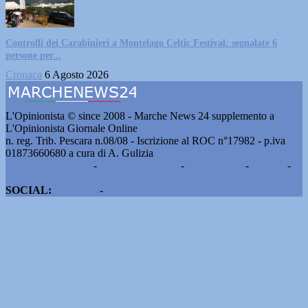
Controlli dei Carabinieri a Montelago Celtic Festival: segnalate 6
persone per...
Cronaca
6 Agosto 2026
L'Opinionista © since 2008 - Marche News 24 supplemento a
L'Opinionista Giornale Online
n. reg. Trib. Pescara n.08/08 - Iscrizione al ROC n°17982 - p.iva
01873660680 a cura di A. Gulizia
Pubblicità e contatti
-
Notizie del giorno
-
Informazioni
-
Privacy
-
Cookie
SOCIAL:
Facebook
-
X