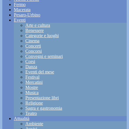
Fermo
Macerata
Pesaro-Urbino
Eventi
Arte e cultura
Benessere
Categorie e luoghi
Cinema
Concerti
Concorsi
Convegni e seminari
Corsi
Danza
Eventi del mese
Festival
Mercatini
Mostre
Musica
Presentazione libri
Religione
Sagra e gastronomia
Teatro
Attualità
Ambiente
Avvisi