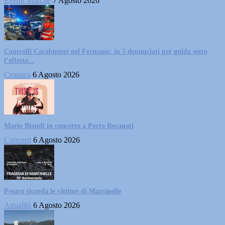
Eventi Marche
7 Agosto 2026
Controlli Carabinieri nel Fermano: in 5 denunciati per guida sotto
l’effetto...
Cronaca
6 Agosto 2026
Mario Biondi in concerto a Porto Recanati
Concerti
6 Agosto 2026
Pesaro ricorda le vittime di Marcinelle
Attualità
6 Agosto 2026