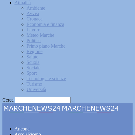
Attualità
Ambiente
Avvisi
Cronaca
Economia e finanza
Lavoro
Meteo Marche
Politica
Primo piano Marche
Regione
Salute
Scuola
Sociale
Sport
Tecnologia e scienze
Turismo
Università
Cerca
Marchenews24
Ancona
Ascoli Piceno