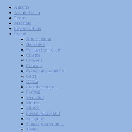
Ancona
Ascoli Piceno
Fermo
Macerata
Pesaro-Urbino
Eventi
Arte e cultura
Benessere
Categorie e luoghi
Cinema
Concerti
Concorsi
Convegni e seminari
Corsi
Danza
Eventi del mese
Festival
Mercatini
Mostre
Musica
Presentazione libri
Religione
Sagra e gastronomia
Teatro