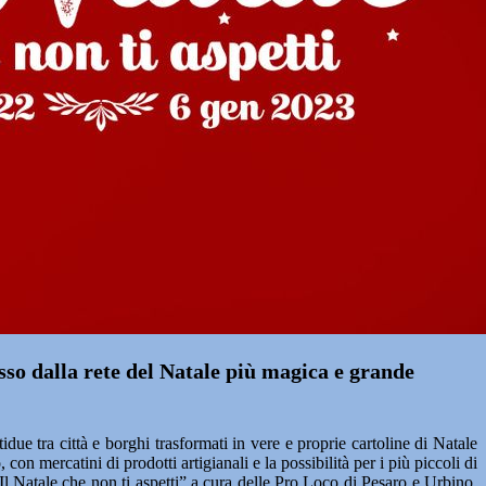
so dalla rete del Natale più magica e grande
due tra città e borghi trasformati in vere e proprie cartoline di Natale
 con mercatini di prodotti artigianali e la possibilità per i più piccoli di
“Il Natale che non ti aspetti” a cura delle Pro Loco di Pesaro e Urbino,