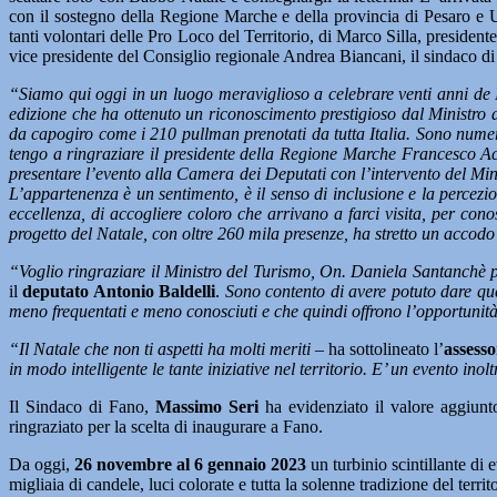
con il sostegno della Regione Marche e della provincia di Pesaro e 
tanti volontari delle Pro Loco del Territorio, di Marco Silla, presiden
vice presidente del Consiglio regionale Andrea Biancani, il sindaco di 
“Siamo qui oggi in un luogo meraviglioso a celebrare venti anni de I
edizione che ha ottenuto un riconoscimento prestigioso dal Ministro
da capogiro come i 210 pullman prenotati da tutta Italia. Sono numeri 
tengo a ringraziare il presidente della Regione Marche Francesco Acqu
presentare l’evento alla Camera dei Deputati con l’intervento del Min
L’appartenenza è un sentimento, è il senso di inclusione e la percezio
eccellenza, di accogliere coloro che arrivano a farci visita, per cono
progetto del Natale, con oltre 260 mila presenze, ha stretto un accod
“Voglio ringraziare il Ministro del Turismo, On. Daniela Santanchè p
il
deputato Antonio Baldelli
.
Sono contento di avere potuto dare ques
meno frequentati e meno conosciuti e che quindi offrono l’opportunità di
“Il Natale che non ti aspetti ha molti meriti –
ha sottolineato l’
assesso
in modo intelligente le tante iniziative nel territorio. E’ un evento i
Il Sindaco di Fano,
Massimo Seri
ha evidenziato il valore aggiunto
ringraziato per la scelta di inaugurare a Fano.
Da oggi,
26 novembre al 6 gennaio 2023
un turbinio scintillante di 
migliaia di candele, luci colorate e tutta la solenne tradizione del territo