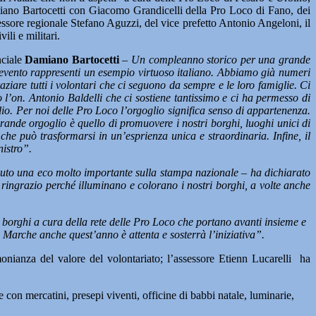
miano Bartocetti con Giacomo Grandicelli della Pro Loco di Fano, dei
sessore regionale Stefano Aguzzi, del vice prefetto Antonio Angeloni, il
li e militari.
nciale
Damiano Bartocetti
–
Un compleanno storico per una grande
 evento rappresenti un esempio virtuoso italiano. Abbiamo già numeri
ziare tutti i volontari che ci seguono da sempre e le loro famiglie. Ci
 l’on. Antonio Baldelli che ci sostiene tantissimo e ci ha permesso di
io. Per noi delle Pro Loco l’orgoglio significa senso di appartenenza.
grande orgoglio è quello di promuovere i nostri borghi, luoghi unici di
 che può trasformarsi in un’esprienza unica e straordinaria. Infine, il
nistro”.
avuto una eco molto importante sulla stampa nazionale – ha dichiarato
 ringrazio perché illuminano e colorano i nostri borghi, a volte anche
i borghi a cura della rete delle Pro Loco che portano avanti insieme e
e Marche anche quest’anno è attenta e sosterrà l’iniziativa”.
onianza del valore del volontariato; l’assessore Etienn Lucarelli ha
 con mercatini, presepi viventi, officine di babbi natale, luminarie,