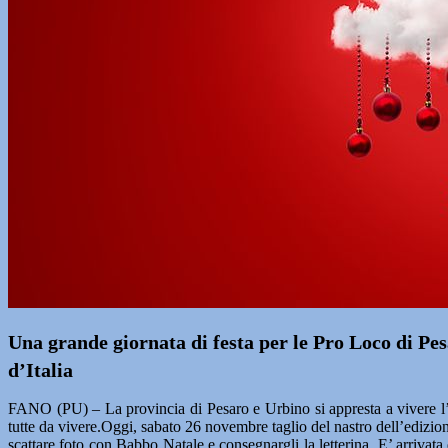
Una grande giornata di festa per le Pro Loco di Pe
d’Italia
FANO (PU) – La provincia di Pesaro e Urbino si appresta a vivere l
tutte da vivere.Oggi, sabato 26 novembre taglio del nastro dell’edizi
scattare foto con Babbo Natale e consegnargli la letterina.
E’ arrivata