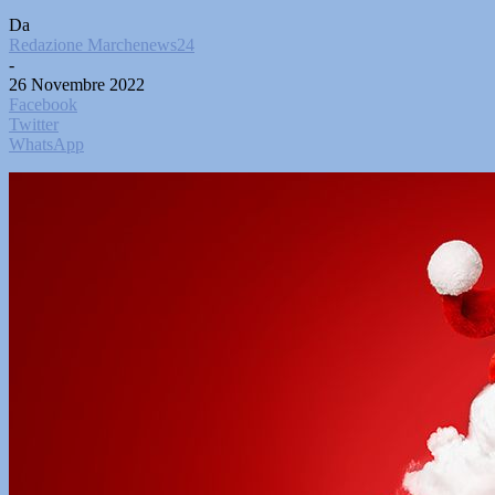
Da
Redazione Marchenews24
-
26 Novembre 2022
Facebook
Twitter
WhatsApp