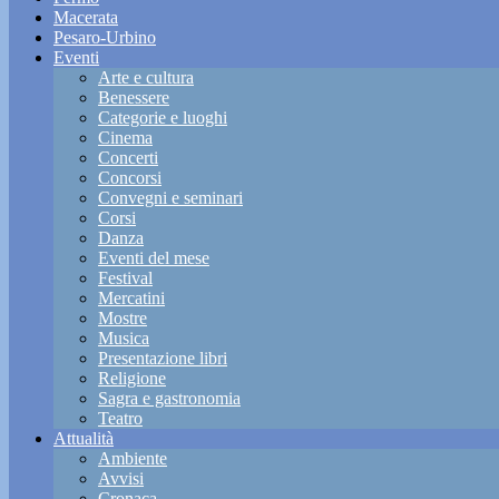
Macerata
Pesaro-Urbino
Eventi
Arte e cultura
Benessere
Categorie e luoghi
Cinema
Concerti
Concorsi
Convegni e seminari
Corsi
Danza
Eventi del mese
Festival
Mercatini
Mostre
Musica
Presentazione libri
Religione
Sagra e gastronomia
Teatro
Attualità
Ambiente
Avvisi
Cronaca