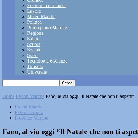
Economia e finanza
Lavoro
Meteo Marche
Politica
Primo piano Marche
Regione
Salute
Scuola
Sociale
Sport
Tecnologia e scienze
Turismo
Università
Home
Eventi Marche
Fano, al via oggi “Il Natale che non ti aspetti”
Eventi Marche
Pesaro-Urbino
Province Marche
Fano, al via oggi “Il Natale che non ti aspet