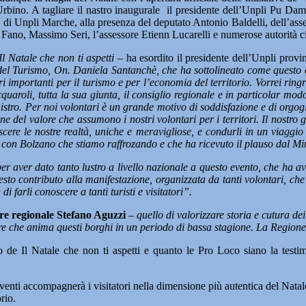
Urbino. A tagliare il nastro inaugurale il presidente dell’Unpli Pu Da
te di Unpli Marche, alla presenza del deputato Antonio Baldelli, dell’as
Fano, Massimo Seri, l’assessore Etienn Lucarelli e numerose autorità civi
l Natale che non ti aspetti
– ha esordito il presidente dell’Unpli provi
 del Turismo, On. Daniela Santanchè, che ha sottolineato come questo
importanti per il turismo e per l’economia del territorio. Vorrei ringra
aroli, tutta la sua giunta, il consiglio regionale e in particolar modo
istro. Per noi volontari è un grande motivo di soddisfazione e di orgogl
ne del valore che assumono i nostri volontari per i territori. Il nostro 
scere le nostre realtà, uniche e meravigliose, e condurli in un viaggio
o con Bolzano che stiamo raffrozando e che ha ricevuto il plauso dal Mi
er aver dato tanto lustro a livello nazionale a questo evento, che ha 
to contributo alla manifestazione, organizzata da tanti volontari, che
 farli conoscere a tanti turisti e visitatori”.
re regionale Stefano Aguzzi
–
quello di valorizzare storia e cutura de
noltre che anima questi borghi in un periodo di bassa stagione. La Region
 de Il Natale che non ti aspetti e quanto le Pro Loco siano la testim
eventi accompagnerà i visitatori nella dimensione più autentica del Natale
rio.