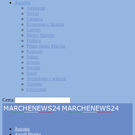
Attualità
Ambiente
Avvisi
Cronaca
Economia e finanza
Lavoro
Meteo Marche
Politica
Primo piano Marche
Regione
Salute
Scuola
Sociale
Sport
Tecnologia e scienze
Turismo
Università
Cerca
Marchenews24
Ancona
Ascoli Piceno