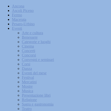
Ancona
Ascoli Piceno
Fermo
Macerata
Pesaro-Urbino
Eventi
Arte e cultura
Benessere
Categorie e luoghi
Cinema
Concerti
Concorsi
Convegni e seminari
Corsi
Danza
Eventi del mese
Festival
Mercatini
Mostre
Musica
Presentazione libri
Religione
Sagra e gastronomia
Teatro