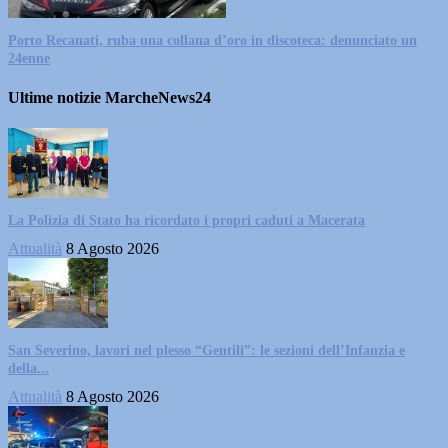
Porto Recanati, ruba una collana d’oro in discoteca: denunciato un
24enne
Ultime notizie MarcheNews24
La Polizia di Stato ha ricordato i propri caduti a Macerata
Attualità
8 Agosto 2026
San Severino, lavori nel plesso “Gentili”: le sezioni dell’Infanzia e
della...
Attualità
8 Agosto 2026