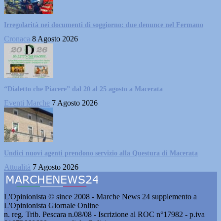
Irregolarità nei documenti di soggiorno: due denunce nel Fermano
Cronaca
8 Agosto 2026
“Dialetto che Piacere” dal 20 al 25 agosto a Macerata
Eventi Marche
7 Agosto 2026
Undici nuovi agenti prendono servizio alla Questura di Macerata
Attualità
7 Agosto 2026
L'Opinionista © since 2008 - Marche News 24 supplemento a
L'Opinionista Giornale Online
n. reg. Trib. Pescara n.08/08 - Iscrizione al ROC n°17982 - p.iva