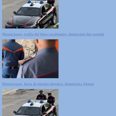
Montecosaro, truffa del finto carabiniere: denunciati due uomini
Montecosaro, furto di energia elettrica: denunciata 43enne