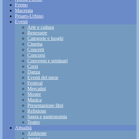
Fermo
Macerata
Pesaro-Urbino
Eventi
Arte e cultura
Benessere
Categorie e luoghi
Cinema
Concerti
Concorsi
Convegni e seminari
Corsi
Danza
Eventi del mese
Festival
Mercatini
Mostre
Musica
Presentazione libri
Religione
Sagra e gastronomia
Teatro
Attualità
Ambiente
Avvisi