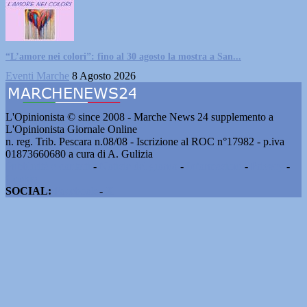
“L’amore nei colori”: fino al 30 agosto la mostra a San...
Eventi Marche
8 Agosto 2026
L'Opinionista © since 2008 - Marche News 24 supplemento a
L'Opinionista Giornale Online
n. reg. Trib. Pescara n.08/08 - Iscrizione al ROC n°17982 - p.iva
01873660680 a cura di A. Gulizia
Pubblicità e contatti
-
Notizie del giorno
-
Informazioni
-
Privacy
-
Cookie
SOCIAL:
Facebook
-
X