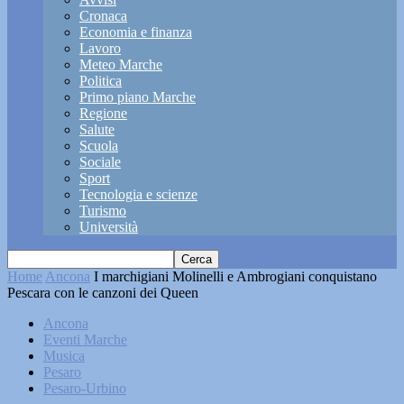
Cronaca
Economia e finanza
Lavoro
Meteo Marche
Politica
Primo piano Marche
Regione
Salute
Scuola
Sociale
Sport
Tecnologia e scienze
Turismo
Università
Home
Ancona
I marchigiani Molinelli e Ambrogiani conquistano
Pescara con le canzoni dei Queen
Ancona
Eventi Marche
Musica
Pesaro
Pesaro-Urbino