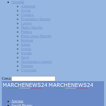
Attualità
Ambiente
Avvisi
Cronaca
Economia e finanza
Lavoro
Meteo Marche
Politica
Primo piano Marche
Regione
Salute
Scuola
Sociale
Sport
Tecnologia e scienze
Turismo
Università
Cerca
Marchenews24
Ancona
Ascoli Piceno