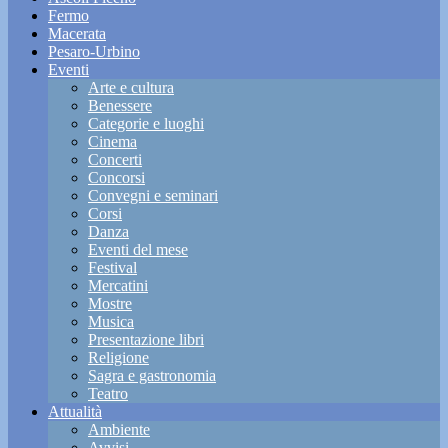
Fermo
Macerata
Pesaro-Urbino
Eventi
Arte e cultura
Benessere
Categorie e luoghi
Cinema
Concerti
Concorsi
Convegni e seminari
Corsi
Danza
Eventi del mese
Festival
Mercatini
Mostre
Musica
Presentazione libri
Religione
Sagra e gastronomia
Teatro
Attualità
Ambiente
Avvisi