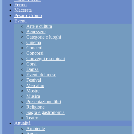
Fermo
Macerata
Pesaro-Urbino
Eventi
Arte e cultura
Benessere
Categorie e luoghi
Cinema
Concerti
Concorsi
Convegni e seminari
Corsi
Danza
Eventi del mese
Festival
Mercatini
Mostre
Musica
Presentazione libri
Religione
Sagra e gastronomia
Teatro
Attualità
Ambiente
Avvisi