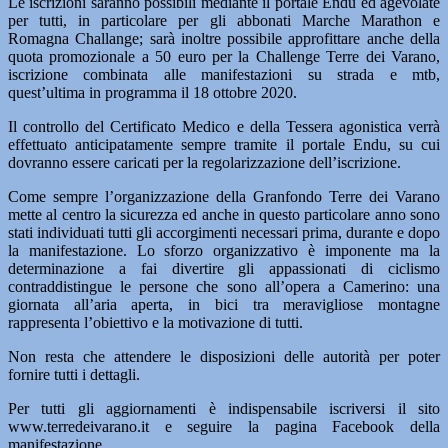
Le iscrizioni saranno possibili mediante il portale Endu ed agevolate
per tutti, in particolare per gli abbonati Marche Marathon e
Romagna Challange; sarà inoltre possibile approfittare anche della
quota promozionale a 50 euro per la Challenge Terre dei Varano,
iscrizione combinata alle manifestazioni su strada e mtb,
quest’ultima in programma il 18 ottobre 2020.
Il controllo del Certificato Medico e della Tessera agonistica verrà
effettuato anticipatamente sempre tramite il portale Endu, su cui
dovranno essere caricati per la regolarizzazione dell’iscrizione.
Come sempre l’organizzazione della Granfondo Terre dei Varano
mette al centro la sicurezza ed anche in questo particolare anno sono
stati individuati tutti gli accorgimenti necessari prima, durante e dopo
la manifestazione. Lo sforzo organizzativo è imponente ma la
determinazione a fai divertire gli appassionati di ciclismo
contraddistingue le persone che sono all’opera a Camerino: una
giornata all’aria aperta, in bici tra meravigliose montagne
rappresenta l’obiettivo e la motivazione di tutti.
Non resta che attendere le disposizioni delle autorità per poter
fornire tutti i dettagli.
Per tutti gli aggiornamenti è indispensabile iscriversi il sito
www.terredeivarano.it e seguire la pagina Facebook della
manifestazione.