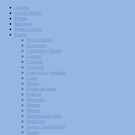
Ancona
Ascoli Piceno
Fermo
Macerata
Pesaro-Urbino
Eventi
Arte e cultura
Benessere
Categorie e luoghi
Cinema
Concerti
Concorsi
Convegni e seminari
Corsi
Danza
Eventi del mese
Festival
Mercatini
Mostre
Musica
Presentazione libri
Religione
Sagra e gastronomia
Teatro