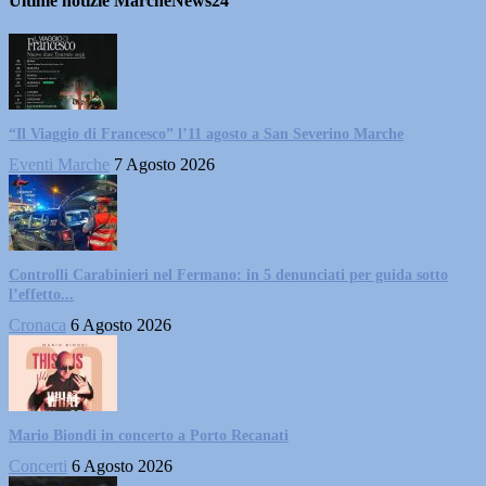
Ultime notizie MarcheNews24
“Il Viaggio di Francesco” l’11 agosto a San Severino Marche
Eventi Marche
7 Agosto 2026
Controlli Carabinieri nel Fermano: in 5 denunciati per guida sotto
l’effetto...
Cronaca
6 Agosto 2026
Mario Biondi in concerto a Porto Recanati
Concerti
6 Agosto 2026