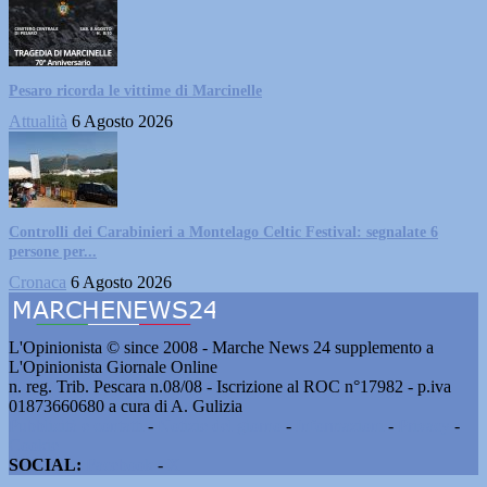
Pesaro ricorda le vittime di Marcinelle
Attualità
6 Agosto 2026
Controlli dei Carabinieri a Montelago Celtic Festival: segnalate 6
persone per...
Cronaca
6 Agosto 2026
L'Opinionista © since 2008 - Marche News 24 supplemento a
L'Opinionista Giornale Online
n. reg. Trib. Pescara n.08/08 - Iscrizione al ROC n°17982 - p.iva
01873660680 a cura di A. Gulizia
Pubblicità e contatti
-
Notizie del giorno
-
Informazioni
-
Privacy
-
Cookie
SOCIAL:
Facebook
-
X