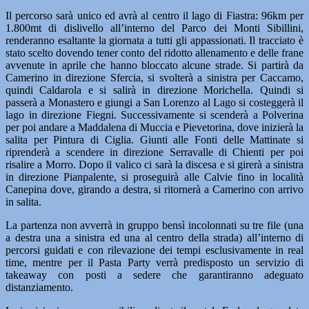
Il percorso sarà unico ed avrà al centro il lago di Fiastra: 96km per
1.800mt di dislivello all’interno del Parco dei Monti Sibillini,
renderanno esaltante la giornata a tutti gli appassionati. Il tracciato è
stato scelto dovendo tener conto del ridotto allenamento e delle frane
avvenute in aprile che hanno bloccato alcune strade. Si partirà da
Camerino in direzione Sfercia, si svolterà a sinistra per Caccamo,
quindi Caldarola e si salirà in direzione Morichella. Quindi si
passerà a Monastero e giungi a San Lorenzo al Lago si costeggerà il
lago in direzione Fiegni. Successivamente si scenderà a Polverina
per poi andare a Maddalena di Muccia e Pievetorina, dove inizierà la
salita per Pintura di Ciglia. Giunti alle Fonti delle Mattinate si
riprenderà a scendere in direzione Serravalle di Chienti per poi
risalire a Morro. Dopo il valico ci sarà la discesa e si girerà a sinistra
in direzione Pianpalente, si proseguirà alle Calvie fino in località
Canepina dove, girando a destra, si ritornerà a Camerino con arrivo
in salita.
La partenza non avverrà in gruppo bensì incolonnati su tre file (una
a destra una a sinistra ed una al centro della strada) all’interno di
percorsi guidati e con rilevazione dei tempi esclusivamente in real
time, mentre per il Pasta Party verrà predisposto un servizio di
takeaway con posti a sedere che garantiranno adeguato
distanziamento.