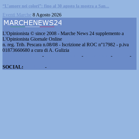
“L’amore nei colori”: fino al 30 agosto la mostra a San...
Eventi Marche
8 Agosto 2026
L'Opinionista © since 2008 - Marche News 24 supplemento a
L'Opinionista Giornale Online
n. reg. Trib. Pescara n.08/08 - Iscrizione al ROC n°17982 - p.iva
01873660680 a cura di A. Gulizia
Pubblicità e contatti
-
Notizie del giorno
-
Informazioni
-
Privacy
-
Cookie
SOCIAL:
Facebook
-
X