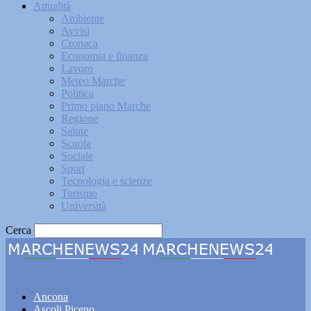
Attualità
Ambiente
Avvisi
Cronaca
Economia e finanza
Lavoro
Meteo Marche
Politica
Primo piano Marche
Regione
Salute
Scuola
Sociale
Sport
Tecnologia e scienze
Turismo
Università
Cerca
Marchenews24
Ancona
Ascoli Piceno