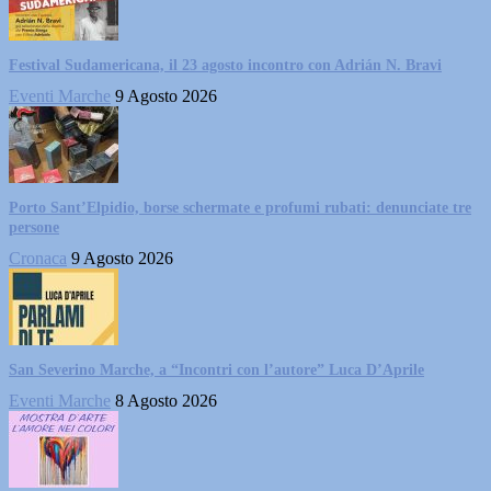
Festival Sudamericana, il 23 agosto incontro con Adrián N. Bravi
Eventi Marche
9 Agosto 2026
Porto Sant’Elpidio, borse schermate e profumi rubati: denunciate tre
persone
Cronaca
9 Agosto 2026
San Severino Marche, a “Incontri con l’autore” Luca D’Aprile
Eventi Marche
8 Agosto 2026