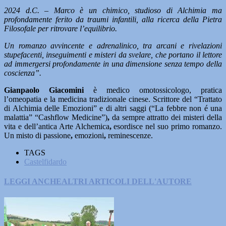
2024 d.C. – Marco è un chimico, studioso di Alchimia ma
profondamente ferito da traumi infantili, alla ricerca della Pietra
Filosofale per ritrovare l’equilibrio.
Un romanzo avvincente e adrenalinico, tra arcani e rivelazioni
stupefacenti, inseguimenti e misteri da svelare, che portano il lettore
ad immergersi profondamente in una dimensione senza tempo della
coscienza”.
Gianpaolo Giacomini
è medico omotossicologo, pratica
l’omeopatia e la medicina tradizionale cinese. Scrittore del “Trattato
di Alchimia delle Emozioni” e di altri saggi (“La febbre non é una
malattia” “Cashflow Medicine”)
,
da sempre attratto dei misteri della
vita e dell’antica Arte Alchemica
,
esordisce nel suo primo romanzo.
Un misto di passione
,
emozioni
,
reminescenze.
TAGS
Castelfidardo
LEGGI ANCHE
ALTRI ARTICOLI DELL'AUTORE