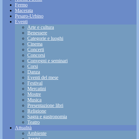
Fermo
Macerata
Pesaro-Urbino
Eventi
Arte e cultura
Benessere
Categorie e luoghi
Cinema
Concerti
Concorsi
Convegni e seminari
Corsi
Danza
Eventi del mese
Festival
Mercatini
Mostre
Musica
Presentazione libri
Religione
Sagra e gastronomia
Teatro
Attualità
Ambiente
Avvisi