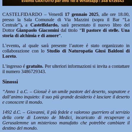
CASTELFIDARDO – Venerdì
17 gennaio 2025
, alle ore 18.00,
presso la Sala Comunale di Via Mazzini (sopra il Bar “La
Centrale”)
,
a
Castelfidardo,
sarà presentato il nuovo libro del
Dottor
Gianpaolo Giacomini
dal titolo “
Il pastore di stelle. Una
storia di alchimia e di amore
“.
L’evento
,
al quale sarà presente l’autore é stato organizzato in
collaborazione con lo
Studio di Naturopatia Giusi Baldoni di
Loreto
.
L’ingresso é
gratuito.
Per ulteriori informazioni si invita a contattare
il numero 3486729343.
Sinossi
“Anno 1 a.C. – Giosuè è un umile pastore del deserto, sognatore e
dall’animo inquieto: il suo più grande desiderio è lasciare il deserto
e conoscere il mondo.
1492 d.C. – Giovanni, il più fedele e valoroso guerriero al servizio
della corte di Lorenzo de Medici, incaricato di recuperare a
Gerusalemme un misterioso manufatto che potrebbe cambiare il
destino del mondo.