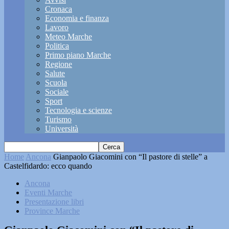
Cronaca
Economia e finanza
Lavoro
Meteo Marche
Politica
Primo piano Marche
Regione
Salute
Scuola
Sociale
Sport
Tecnologia e scienze
Turismo
Università
Home
Ancona
Gianpaolo Giacomini con “Il pastore di stelle” a
Castelfidardo: ecco quando
Ancona
Eventi Marche
Presentazione libri
Province Marche