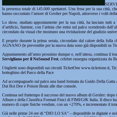
SERVIG
la presenza totale di 145.000 spettatori. Una festa per la sua città, 
hanno raccontato l’amore di Geolier per Napoli, attraverso i volti della 
Lo show, studiato appositamente per la sua città, ha lasciato tutti a
d’artificio, fiamme, con l’artista che entra sul palco scendendo dall
circondato da visual che mostrano una rivisitazione del giudizio unive
E proprio durante la prima serata, circondato dal calore della folla 
AGNANO (le prevendite per la nuova data sono già disponibili su Tic
Appuntamento all’anno prossimo dunque e, nell’attesa, continua il 
Servigliano per il NoSound Fest
, celebre rassegna organizzata da B
I biglietti sono disponibili sui circuiti TicketOne www.ticketone.it, 
botteghino del Parco della Pace
Ad accompagnarlo sul palco una band formata da Guido Della Gatta al
Dat Boi Dee e Poison Beatz alle due console.
Continua nel frattempo il successo del nuovo album di Geolier: dopo i
Album e della Classifica Formati Fisici di FIMI/GfK Italia. Il disco 
numero di copie fisiche vendute, con un +270%, e incrementato il totale
Già nelle prime 24 ore di “DIO LO SA” – disponibile in digitale e nei v