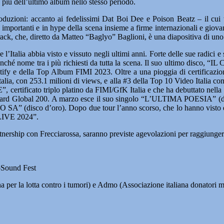
 più dell’ultimo album nello stesso periodo.
 produzioni: accanto ai fedelissimi Dat Boi Dee e Poison Beatz – il cui
iù importanti e in hype della scena insieme a firme internazionali e giovan
rack, che, diretto da Matteo “Baglyo” Baglioni, è una diapositiva di uno
talia abbia visto e vissuto negli ultimi anni. Forte delle sue radici e 
 nonché nome tra i più richiesti da tutta la scena. Il suo ultimo disco,
otify e della Top Album FIMI 2023. Oltre a una pioggia di certificazioni 
Italia, con 253.1 milioni di views, e alla #3 della Top 10 Video Italia co
certificato triplo platino da FIMI/GfK Italia e che ha debuttato nella T
llboard Global 200. A marzo esce il suo singolo “L’ULTIMA POESIA” 
A” (disco d’oro). Dopo due tour l’anno scorso, che lo hanno visto esib
 LIVE 2024”.
tnership con Frecciarossa, saranno previste agevolazioni per raggiungere
NoSound Fest
na per la lotta contro i tumori) e Admo (Associazione italiana donatori 