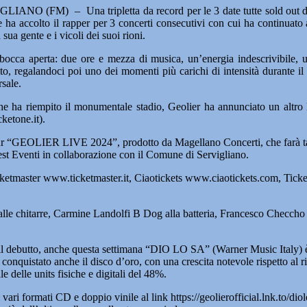
LIANO (FM) – Una tripletta da record per le 3 date tutte sold out 
che ha accolto il rapper per 3 concerti consecutivi con cui ha continuato
sua gente e i vicoli dei suoi rioni.
 bocca aperta: due ore e mezza di musica, un’energia indescrivibile, un 
’alto, regalandoci poi uno dei momenti più carichi di intensità durante
rsale.
che ha riempito il monumentale stadio, Geolier ha annunciato un altro l
ketone.it).
tour “GEOLIER LIVE 2024”, prodotto da Magellano Concerti, che farà 
est Eventi in collaborazione con il Comune di Servigliano.
Ticketmaster www.ticketmaster.it, Ciaotickets www.ciaotickets.com, Ticke
le chitarre, Carmine Landolfi B Dog alla batteria, Francesco Checcho 
l debutto, anche questa settimana “DIO LO SA” (Warner Music Italy) è s
ha conquistato anche il disco d’oro, con una crescita notevole rispett
 delle units fisiche e digitali del 48%.
ari formati CD e doppio vinile al link https://geolierofficial.lnk.to/diol