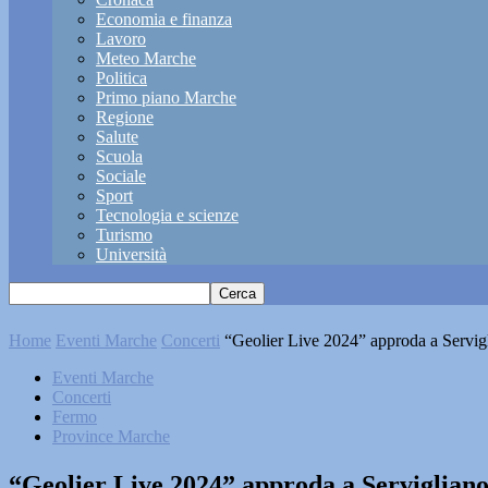
Economia e finanza
Lavoro
Meteo Marche
Politica
Primo piano Marche
Regione
Salute
Scuola
Sociale
Sport
Tecnologia e scienze
Turismo
Università
Home
Eventi Marche
Concerti
“Geolier Live 2024” approda a Servig
Eventi Marche
Concerti
Fermo
Province Marche
“Geolier Live 2024” approda a Serviglian