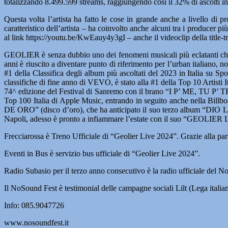
totalizzando 8.499.599 streams, raggiungendo così il 32% di ascolti in
Questa volta l’artista ha fatto le cose in grande anche a livello di
caratteristico dell’artista – ha coinvolto anche alcuni tra i producer p
al link https://youtu.be/KwEauy4y3gI – anche il videoclip della title-t
GEOLIER è senza dubbio uno dei fenomeni musicali più eclatanti che l’I
anni è riuscito a diventare punto di riferimento per l’urban italiano,
#1 della Classifica degli album più ascoltati del 2023 in Italia su Sp
classifiche di fine anno di VEVO, è stato alla #1 della Top 10 Artisti 
74^ edizione del Festival di Sanremo con il brano “I P’ ME, TU P’ TE”, 
Top 100 Italia di Apple Music, entrando in seguito anche nella Bi
DE ORO” (disco d’oro), che ha anticipato il suo terzo album “DIO LO S
Napoli, adesso è pronto a infiammare l’estate con il suo “GEOLIER
Frecciarossa è Treno Ufficiale di “Geolier Live 2024”. Grazie alla par
Eventi in Bus è servizio bus ufficiale di “Geolier Live 2024”.
Radio Subasio per il terzo anno consecutivo è la radio ufficiale del 
Il NoSound Fest è testimonial delle campagne sociali Lilt (Lega italia
Info: 085.9047726
www.nosoundfest.it