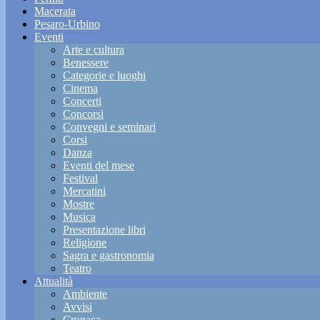
Macerata
Pesaro-Urbino
Eventi
Arte e cultura
Benessere
Categorie e luoghi
Cinema
Concerti
Concorsi
Convegni e seminari
Corsi
Danza
Eventi del mese
Festival
Mercatini
Mostre
Musica
Presentazione libri
Religione
Sagra e gastronomia
Teatro
Attualità
Ambiente
Avvisi
Cronaca