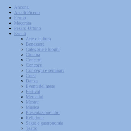
Ancona
Ascoli Piceno
Fermo
Macerata
Pesaro-Urbino
Eventi
Arte e cultura
Benessere
Categorie e luoghi
Cinema
Concerti
Concorsi
Convegni e seminari
Corsi
Danza
Eventi del mese
Festival
Mercatini
Mostre
Musica
Presentazione libri
Religione
Sagra e gastronomia
Teatro