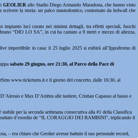
di
GEOLIER
allo Stadio Diego Armando Maradona, che hanno visto
 a scrivere la storia: un palco mastodontico, contornato da ledwall che
impianto luci curato nei minimi dettagli, tra effetti speciali, fuochi
 il brano “DIO LO SA”, in cui ha cantato a 9 metri e mezzo di altezza,
ive imperdibile in casa: il 25 luglio 2025 si esibirà all’Ippodromo di
tappa
sabato 29 giugno, ore 21:30, al Parco della Pace di
tSms www.ticketsms.it e il giorno del concerto, dalle 16:30, al
D’Alessio e Max D’Ambra alle tastiere, Cristian Capasso al basso e
tabile per la seconda settimana consecutiva alla #1 della Classifica
o al risultato d’esordio de “IL CORAGGIO DEI BAMBINI”, triplicando il
osa, – era chiaro che Geolier avesse battuto il suo personale record,