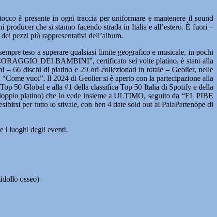
 tocco è presente in ogni traccia per uniformare e mantenere il sound
i producer che si stanno facendo strada in Italia e all’estero. È fuori –
 dei pezzi più rappresentativi dell’album.
sempre teso a superare qualsiasi limite geografico e musicale, in pochi
 “IL CORAGGIO DEI BAMBINI”, certificato sei volte platino, è stato alla
– 66 dischi di platino e 29 ori collezionati in totale – Geolier, nelle
n “Come vuoi”. Il 2024 di Geolier si è aperto con la partecipazione alla
op 50 Global e alla #1 della classifica Top 50 Italia di Spotify e della
(doppio platino) che lo vede insieme a ULTIMO, seguito da “EL PIBE
irsi per tutto lo stivale, con ben 4 date sold out al PalaPartenope di
 i luoghi degli eventi.
midollo osseo)