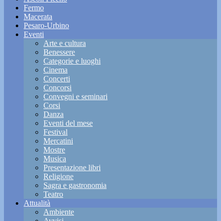
Fermo
Macerata
Pesaro-Urbino
Eventi
Arte e cultura
Benessere
Categorie e luoghi
Cinema
Concerti
Concorsi
Convegni e seminari
Corsi
Danza
Eventi del mese
Festival
Mercatini
Mostre
Musica
Presentazione libri
Religione
Sagra e gastronomia
Teatro
Attualità
Ambiente
Avvisi