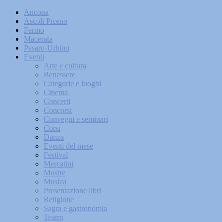
Ancona
Ascoli Piceno
Fermo
Macerata
Pesaro-Urbino
Eventi
Arte e cultura
Benessere
Categorie e luoghi
Cinema
Concerti
Concorsi
Convegni e seminari
Corsi
Danza
Eventi del mese
Festival
Mercatini
Mostre
Musica
Presentazione libri
Religione
Sagra e gastronomia
Teatro