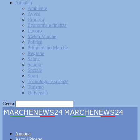
Attualità
Ambiente
Avvisi
Cronaca
Economia e finanza
Lavoro
Meteo Marche
Politica
Primo piano Marche
Regione
Salute
Scuola
Sociale
Sport
Tecnologia e scienze
Turismo
Università
Cerca
Marchenews24
Ancona
Ascoli Piceno