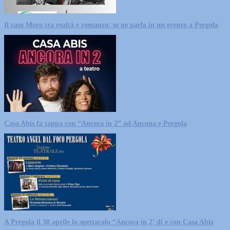
Il caso Moro tra realtà e romanzo: se ne parla in un evento a Pergola
Casa Abis fa tappa con “Ancora in 2” ad Ancona e Pergola
A Pergola il 30 aprile lo spettacolo “Ancora in 2’ di e con Casa Abis