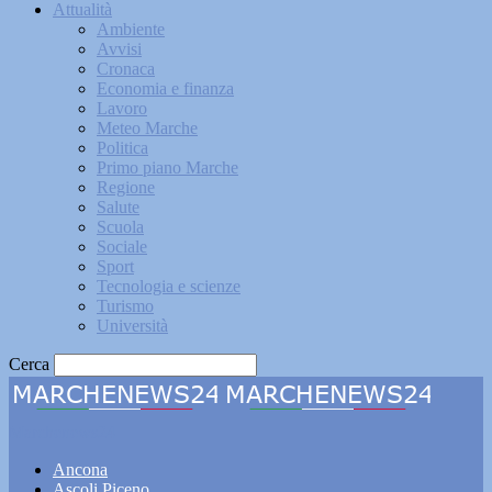
Attualità
Ambiente
Avvisi
Cronaca
Economia e finanza
Lavoro
Meteo Marche
Politica
Primo piano Marche
Regione
Salute
Scuola
Sociale
Sport
Tecnologia e scienze
Turismo
Università
Cerca
Marchenews24
Ancona
Ascoli Piceno