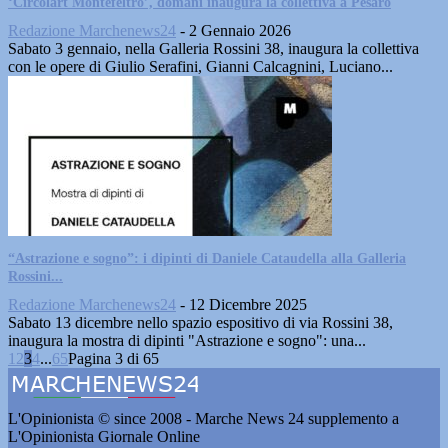
‘Circolart Montefeltro’, domani inaugura la collettiva a Pesaro
Redazione Marchenews24
-
2 Gennaio 2026
Sabato 3 gennaio, nella Galleria Rossini 38, inaugura la collettiva
con le opere di Giulio Serafini, Gianni Calcagnini, Luciano...
“Astrazione e sogno”: i dipinti di Daniele Cataudella alla Galleria
Rossini...
Redazione Marchenews24
-
12 Dicembre 2025
Sabato 13 dicembre nello spazio espositivo di via Rossini 38,
inaugura la mostra di dipinti "Astrazione e sogno": una...
1
2
3
4
...
65
Pagina 3 di 65
L'Opinionista © since 2008 - Marche News 24 supplemento a
L'Opinionista Giornale Online