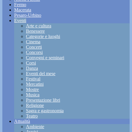
Fermo
Macerata
Pesaro-Urbino
Eventi
Arte e cultura
Benessere
Categorie e luoghi
Cinema
Concerti
Concorsi
Convegni e seminari
Corsi
Danza
Eventi del mese
Festival
Mercatini
Mostre
Musica
Presentazione libri
Religione
Sagra e gastronomia
Teatro
Attualità
Ambiente
Avvisi