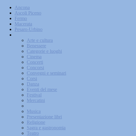
Ancona
Ascoli Piceno
Fermo
Macerata
Pesaro-Urbino
Eventi
Arte e cultura
Benessere
Categorie e luoghi
Cinema
Concerti
Concorsi
Convegni e seminari
Corsi
Danza
Eventi del mese
Festival
Mercatini
Mostre
Musica
Presentazione libri
Religione
Sagra e gastronomia
Teatro