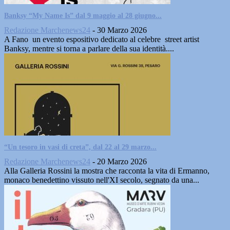
Banksy “My Name Is” dal 9 maggio al 28 giugno...
Redazione Marchenews24
-
30 Marzo 2026
A Fano un evento espositivo dedicato al celebre street artist
Banksy, mentre si torna a parlare della sua identità....
“Un tesoro in vasi di creta”, dal 22 al 29 marzo...
Redazione Marchenews24
-
20 Marzo 2026
Alla Galleria Rossini la mostra che racconta la vita di Ermanno,
monaco benedettino vissuto nell'XI secolo, segnato da una...