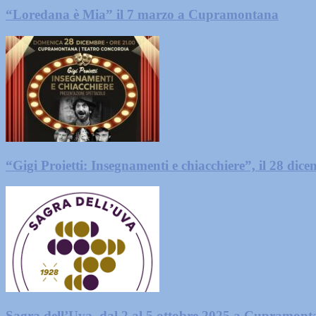
“Loredana è Mia” il 7 marzo a Cupramontana
“Gigi Proietti: Insegnamenti e chiacchiere”, il 28 d
Sagra dell’Uva, dal 2 al 5 ottobre 2025 a Cupramon