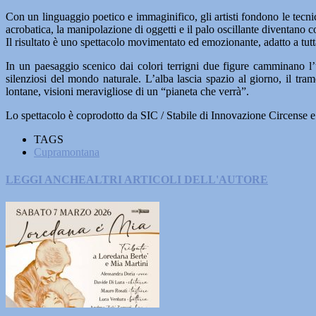
Con un linguaggio poetico e immaginifico, gli artisti fondono le tecn
acrobatica, la manipolazione di oggetti e il palo oscillante diventano
Il risultato è uno spettacolo movimentato ed emozionante, adatto a tutt
In un paesaggio scenico dai colori terrigni due figure camminano l’
silenziosi del mondo naturale. L’alba lascia spazio al giorno, il tr
lontane, visioni meravigliose di un “pianeta che verrà”.
Lo spettacolo è coprodotto da SIC / Stabile di Innovazione Circense 
TAGS
Cupramontana
LEGGI ANCHE
ALTRI ARTICOLI DELL'AUTORE