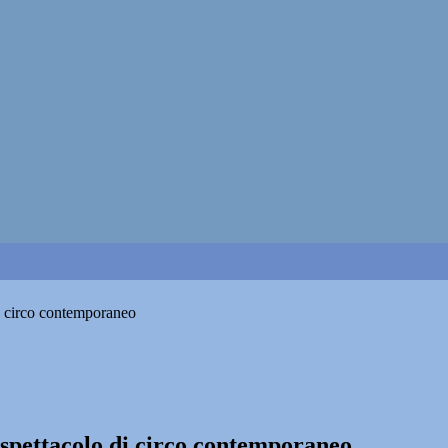
i circo contemporaneo
spettacolo di circo contemporaneo