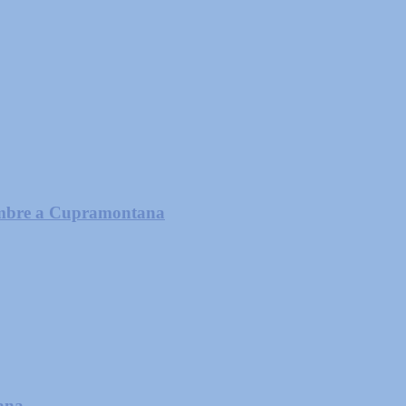
icembre a Cupramontana
tana