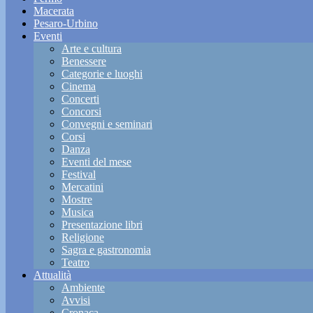
Macerata
Pesaro-Urbino
Eventi
Arte e cultura
Benessere
Categorie e luoghi
Cinema
Concerti
Concorsi
Convegni e seminari
Corsi
Danza
Eventi del mese
Festival
Mercatini
Mostre
Musica
Presentazione libri
Religione
Sagra e gastronomia
Teatro
Attualità
Ambiente
Avvisi
Cronaca