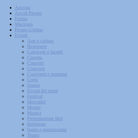
Ancona
Ascoli Piceno
Fermo
Macerata
Pesaro-Urbino
Eventi
Arte e cultura
Benessere
Categorie e luoghi
Cinema
Concerti
Concorsi
Convegni e seminari
Corsi
Danza
Eventi del mese
Festival
Mercatini
Mostre
Musica
Presentazione libri
Religione
Sagra e gastronomia
Teatro