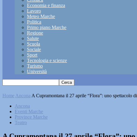
Economia e finanza
Lavoro
Meteo Marche
Politica
Primo piano Marche
Regione
Salute
Scuola
Sociale
Sport
Tecnologia e scienze
Turismo
Università
Home
Ancona
A Cupramontana il 27 aprile “Flora”: uno spettacolo d
Ancona
Eventi Marche
Province Marche
Teatro
A Cupramontana il 27 aprile “Flora”: uno 