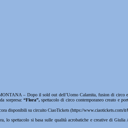
TANA – Dopo il sold out dell’Uomo Calamita, fusion di circo e t
da sorpresa:
“Flora”,
spettacolo di circo contemporaneo creato e port
ora disponibili su circuito CiaoTickets (https://www.ciaotickets.com/it/bi
upra, lo spettacolo si basa sulle qualità acrobatiche e creative di Giuli