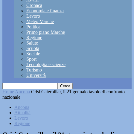
Cronaca
Economia e finanza
Lavoro
Meteo Marche
Politica
Primo piano Marche
Regione
Salute
Scuola
Sociale
Sport
Tecnologia e scienze
Turismo
Università
Home
Ancona
Crisi Caterpillar, il 21 gennaio tavolo di confronto
nazionale
Ancona
Attualità
Lavoro
Regione