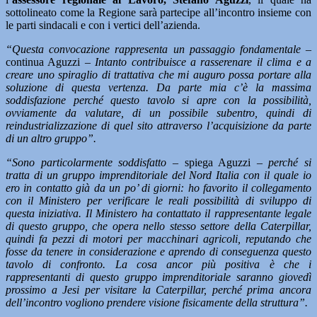
sottolineato come la Regione sarà partecipe all’incontro insieme con
le parti sindacali e con i vertici dell’azienda.
“Questa convocazione rappresenta un passaggio fondamentale
–
continua Aguzzi –
Intanto contribuisce a rasserenare il clima e a
creare uno spiraglio di trattativa che mi auguro possa portare alla
soluzione di questa vertenza. Da parte mia c’è la massima
soddisfazione perché questo tavolo si apre con la possibilità,
ovviamente da valutare, di un possibile subentro, quindi di
reindustrializzazione di quel sito attraverso l’acquisizione da parte
di un altro gruppo”.
“Sono particolarmente soddisfatto
– spiega Aguzzi –
perché si
tratta di un gruppo imprenditoriale del Nord Italia con il quale io
ero in contatto già da un po’ di giorni: ho favorito il collegamento
con il Ministero per verificare le reali possibilità di sviluppo di
questa iniziativa. Il Ministero ha contattato il rappresentante legale
di questo gruppo, che opera nello stesso settore della Caterpillar,
quindi fa pezzi di motori per macchinari agricoli, reputando che
fosse da tenere in considerazione e aprendo di conseguenza questo
tavolo di confronto. La cosa ancor più positiva è che i
rappresentanti di questo gruppo imprenditoriale saranno giovedì
prossimo a Jesi per visitare la Caterpillar, perché prima ancora
dell’incontro vogliono prendere visione fisicamente della struttura”.