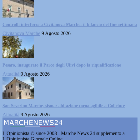
Controlli interforze a Civitanova Marche: il bilancio del fine settimana
Civitanova Marche
9 Agosto 2026
Pesaro, inaugurato il Parco degli Ulivi dopo la riqualificazione
Attualità
9 Agosto 2026
San Severino Marche, sisma: abitazione torna agibile a Colleluce
Attualità
9 Agosto 2026
L'Opinionista © since 2008 - Marche News 24 supplemento a
L'Opinionista Giornale Online