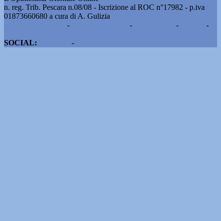
n. reg. Trib. Pescara n.08/08 - Iscrizione al ROC n°17982 - p.iva
01873660680 a cura di A. Gulizia
Pubblicità e contatti
-
Notizie del giorno
-
Informazioni
-
Privacy
-
Cookie
SOCIAL:
Facebook
-
X