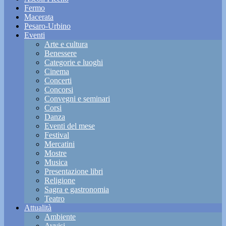
Fermo
Macerata
Pesaro-Urbino
Eventi
Arte e cultura
Benessere
Categorie e luoghi
Cinema
Concerti
Concorsi
Convegni e seminari
Corsi
Danza
Eventi del mese
Festival
Mercatini
Mostre
Musica
Presentazione libri
Religione
Sagra e gastronomia
Teatro
Attualità
Ambiente
Avvisi