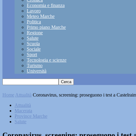
Economia e finanza
Lavoro
Meteo Marche
Politica
Primo piano Marche
Regione
Salute
Scuola
Sociale
Sport
Tecnologia e scienze
Turismo
Università
Home
Attualità
Coronavirus, screening: proseguono i test a Castelra
Attualità
Macerata
Province Marche
Salute
Coronavirus, screening: proseguono i test