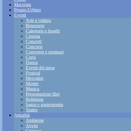
Macerata
Pesaro-Urbino
Eventi
Arte e cultura
Benessere
Categorie e luoghi
Cinema
Concerti
Concorsi
Convegni e seminari
Corsi
Danza
Eventi del mese
Festival
Mercatini
Mostre
Musica
Presentazione libri
Religione
Sagra e gastronomia
Teatro
Attualità
Ambiente
Avvisi
Cronaca