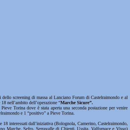
llo screening di massa al Lanciano Forum di Castelraimondo e al
 e 18 nell’ambito dell’operazione “
Marche Sicure”.
di Pieve Torina dove è stata aperta una seconda postazione per venire
telraimondo e 1 “positivo” a Pieve Torina.
 e 18 interessati dall’iniziativa (Bolognola, Camerino, Castelraimondo,
no Marche, Sefro, Serravalle di Chienti, Ussita, Valfornace e Visso)