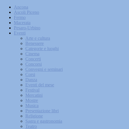
Ancona
Ascoli Piceno
Fermo
Macerata
Pesaro-Urbino
Eventi
Arte e cultura
Benessere
Categorie e luoghi
Cinema
Concerti
Concorsi
Convegni e seminari
Corsi
Danza
Eventi del mese
Festival
Mercatini
Mostre
Musica
Presentazione libri
Religione
Sagra e gastronomia
Teatro