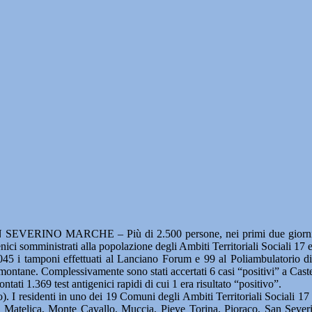
SEVERINO MARCHE – Più di 2.500 persone, nei primi due giorni de
enici somministrati alla popolazione degli Ambiti Territoriali Sociali 17
 1.045 i tamponi effettuati al Lanciano Forum e 99 al Poliambulatorio 
e montane. Complessivamente sono stati accertati 6 casi “positivi” a Cas
tati 1.369 test antigenici rapidi di cui 1 era risultato “positivo”.
). I residenti in uno dei 19 Comuni degli Ambiti Territoriali Sociali 17
e, Matelica, Monte Cavallo, Muccia, Pieve Torina, Pioraco, San Severi