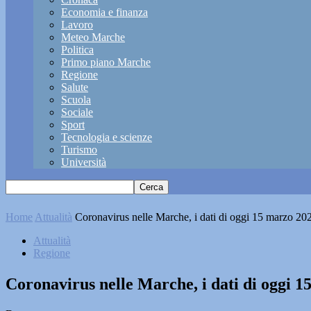
Economia e finanza
Lavoro
Meteo Marche
Politica
Primo piano Marche
Regione
Salute
Scuola
Sociale
Sport
Tecnologia e scienze
Turismo
Università
Home
Attualità
Coronavirus nelle Marche, i dati di oggi 15 marzo 20
Attualità
Regione
Coronavirus nelle Marche, i dati di oggi 