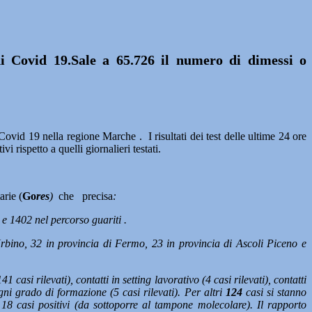
di Covid 19.Sale a 65.726 il numero di dimessi o
vid 19 nella regione Marche . I risultati dei test delle ultime 24 ore
vi rispetto a quelli giornalieri testati.
arie (
Go
res
)
che precisa
:
e 1402 nel percorso guariti .
rbino, 32 in provincia di Fermo, 23 in provincia di Ascoli Piceno e
141 casi rilevati), contatti in setting lavorativo (4 casi rilevati), contatti
ogni grado di formazione (5 casi rilevati). Per altri
124
casi si stanno
 18 casi positivi (da sottoporre al tampone molecolare). Il rapporto