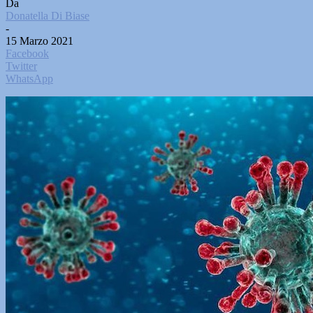
Da
Donatella Di Biase
-
15 Marzo 2021
Facebook
Twitter
WhatsApp