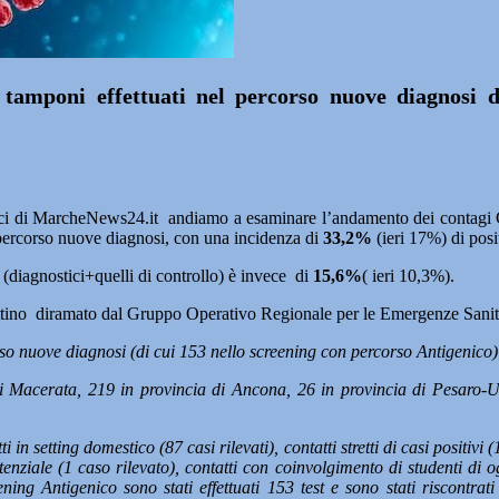
 tamponi effettuati nel percorso nuove diagnosi 
afici di MarcheNews24.it andiamo a esaminare l’andamento dei contagi Co
 percorso nuove diagnosi, con una incidenza di
33,2%
(ieri 17%) di positi
(diagnostici+quelli di controllo) è invece di
15,6%
( ieri 10,3%).
lettino diramato dal Gruppo Operativo Regionale per le Emergenze Sanit
so nuove diagnosi (di cui 153 nello screening con percorso Antigenico) 
i Macerata, 219 in provincia di Ancona, 26 in provincia di Pesaro-U
ti in setting domestico (87 casi rilevati), contatti stretti di casi positivi (
sistenziale (1 caso rilevato), contatti con coinvolgimento di studenti di 
ing Antigenico sono stati effettuati 153 test e sono stati riscontrati