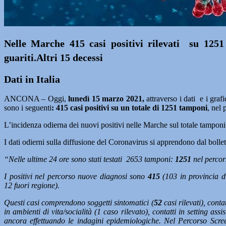
Nelle Marche 415 casi positivi rilevati su 1251
guariti.Altri 15 decessi
Dati in Italia
ANCONA – Oggi,
lunedì 15
marzo 2021
,
attraverso i dati e i gr
sono i seguenti
: 415
casi positivi su un totale di 1251 tamponi
, nel
L’incidenza odierna dei nuovi positivi nelle Marche sul totale tamponi 
I dati odierni sulla diffusione del Coronavirus si apprendono dal bol
“Nelle ultime 24 ore sono stati testati 2653 tamponi:
1251
nel percor
I positivi nel percorso nuove diagnosi sono
415
(103 in provincia d
12 fuori regione).
Questi casi comprendono soggetti sintomatici (
52
casi rilevati), contat
in ambienti di vita/socialità (1 caso rilevato), contatti in setting as
ancora effettuando le indagini epidemiologiche. Nel Percorso Screen