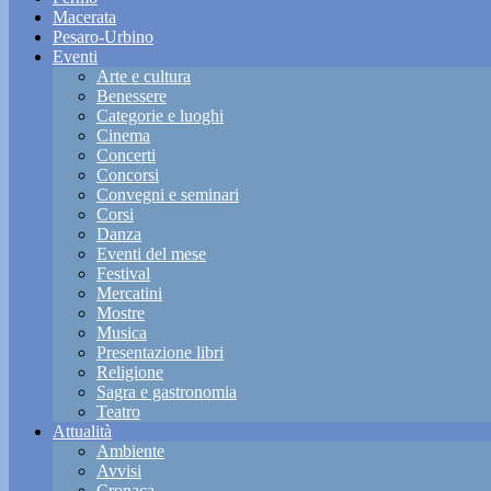
Macerata
Pesaro-Urbino
Eventi
Arte e cultura
Benessere
Categorie e luoghi
Cinema
Concerti
Concorsi
Convegni e seminari
Corsi
Danza
Eventi del mese
Festival
Mercatini
Mostre
Musica
Presentazione libri
Religione
Sagra e gastronomia
Teatro
Attualità
Ambiente
Avvisi
Cronaca