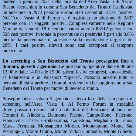
martedì 5 gennaio 2021 nella località dell’Area Vasta 5 di Ascoli
Piceno (screening in corso a San Benedetto del Tronto) ha rilevato
un’adesione di 2972 persone e sono stati riscontrati 8 casi positivi.
Nell’Area Vasta 4 di Fermo si è registrata un’adesione di 2497
persone con 14 soggetti positivi. Complessivamente nella Regione
Marche da venerdì 18 dicembre hanno aderito 88512 persone con
528 casi positivi. In totale la percentuale di positività è pari allo 0,6%
mentre la percentuale di adesione sulla popolazione target è del
28%. I casi positivi rilevati sono stati sottoposti al tampone
molecolare.
Lo
screening a San Benedetto del Tronto proseguirà fino a
domani, giovedì 7 gennaio.
Le postazioni, operative dalle 8.00 alle
13.00 e dalle 14.00 alle 19.00, giorni festivi compresi, sono allestite
al Palariviera e al Palasport “Speca”. Possono aderire tutte le
persone di età superiore ai 6 anni, residenti o che soggiornano a San
Benedetto del Tronto per motivi di lavoro o studio.
Prosegue fino a sabato 9 gennaio la terza fase della campagna di
screening nell’Area Vasta 4. Al Fermo Forum in modalità
drive possono recarsi tutti i cittadini del Fermano abitanti nei
Comuni di Altidona, Belmonte Piceno, Campofilone, Falerone,
Francavilla D’Ete, Grottazzolina, Lapedona, Magliano di Tenna,
Massa Fermana, Monsapietro Morico, Montappone, Monte San
Pietrangeli, Monte Urano, Monte Vidon Combatte, Monte Giberto,