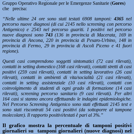
Gruppo Operativo Regionale per le Emergenze Sanitarie (
Gores
)
che precisa:
“Nelle ultime 24 ore sono stati testati 6908 tamponi:
4365
nel
percorso nuove diagnosi (di cui 2145 nello screening con percorso
Antigenico) e 2543 nel percorso guariti.
I positivi nel percorso
nuove diagnosi sono
743
(136 in provincia di Macerata, 169 in
provincia di Ancona, 220 in provincia di Pesaro-Urbino, 148 in
provincia di Fermo, 29 in provincia di Ascoli Piceno e 41 fuori
regione).
Questi casi comprendono soggetti sintomatici (72 casi rilevati),
contatti in setting domestico (168 casi rilevati), contatti stretti di casi
positivi (259 casi rilevati), contatti in setting lavorativo (26 casi
rilevati), contatti in ambienti di vita/socialità (21 casi rilevati),
contatti in setting assistenziale (10 casi rilevati), contatti con
coinvolgimento di studenti di ogni grado di formazione (14 casi
rilevati), screening percorso sanitario (9 casi rilevati). Per altri
164 casi si stanno ancora effettuando le indagini epidemiologiche.
Nel Percorso Screening Antigenico sono stati effettuati 2145 test e
sono stati riscontrati 54 casi positivi (da sottoporre al tampone
molecolare). Il rapporto positivi/testati è pari al 3%.”
Il grafico mostra la percentuale di tamponi positivi
giornalieri su tamponi giornalieri (nuove diagnosi) nel