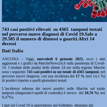
743 casi positivi rilevati su 4365 tamponi testati
nel percorso nuove diagnosi di Covid 19.Sale a
29.585 il numero di dimessi o guariti.Altri 14
decessi
Dati Italia
ANCONA – Oggi
, mercoledì 6 gennaio 2021
,
ecco i dati
aggiornati e i grafici da MarcheNews24.it sulla pandemia di Covid-
19. I risultati delle analisi delle ultime 24 ore nella regione Marche
sono i seguenti
: 743
casi positivi su un totale di 4365 tamponi
, nel
percorso nuove diagnosi, con una incidenza del
17
%
(ieri 14,1 %)
di positivi rispetto a quelli giornalieri testati.
L’incidenza odierna dei nuovi positivi nelle Marche sul totale
tamponi (diagnostici+quelli di controllo) è invece del
10,76 %
( ieri
9,47%).
I dati sul Covid 19 si apprendono dal bollettino diramato dal