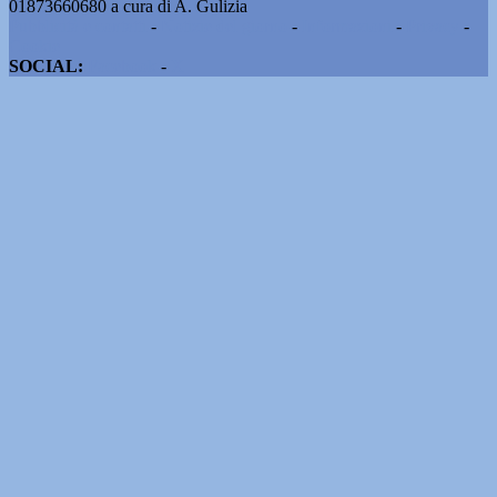
01873660680 a cura di A. Gulizia
Pubblicità e contatti
-
Notizie del giorno
-
Informazioni
-
Privacy
-
Cookie
SOCIAL:
Facebook
-
X