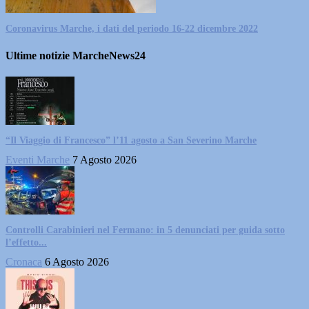
Coronavirus Marche, i dati del periodo 16-22 dicembre 2022
Ultime notizie MarcheNews24
“Il Viaggio di Francesco” l’11 agosto a San Severino Marche
Eventi Marche
7 Agosto 2026
Controlli Carabinieri nel Fermano: in 5 denunciati per guida sotto
l’effetto...
Cronaca
6 Agosto 2026