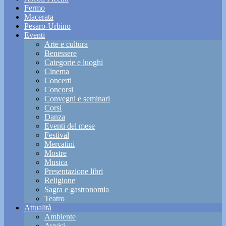
Fermo
Macerata
Pesaro-Urbino
Eventi
Arte e cultura
Benessere
Categorie e luoghi
Cinema
Concerti
Concorsi
Convegni e seminari
Corsi
Danza
Eventi del mese
Festival
Mercatini
Mostre
Musica
Presentazione libri
Religione
Sagra e gastronomia
Teatro
Attualità
Ambiente
Avvisi