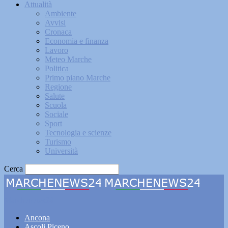
Attualità
Ambiente
Avvisi
Cronaca
Economia e finanza
Lavoro
Meteo Marche
Politica
Primo piano Marche
Regione
Salute
Scuola
Sociale
Sport
Tecnologia e scienze
Turismo
Università
Cerca
Marchenews24
Ancona
Ascoli Piceno