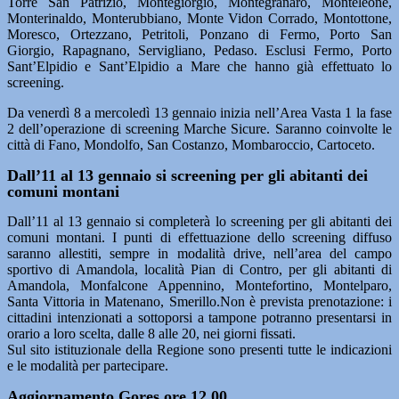
Torre San Patrizio, Montegiorgio, Montegranaro, Monteleone,
Monterinaldo, Monterubbiano, Monte Vidon Corrado, Montottone,
Moresco, Ortezzano, Petritoli, Ponzano di Fermo, Porto San
Giorgio, Rapagnano, Servigliano, Pedaso. Esclusi Fermo, Porto
Sant’Elpidio e Sant’Elpidio a Mare che hanno già effettuato lo
screening.
Da venerdì 8 a mercoledì 13 gennaio inizia nell’Area Vasta 1 la fase
2 dell’operazione di screening Marche Sicure. Saranno coinvolte le
città di Fano, Mondolfo, San Costanzo, Mombaroccio, Cartoceto.
Dall’11 al 13 gennaio si screening per gli abitanti dei
comuni montani
Dall’11 al 13 gennaio si completerà lo screening per gli abitanti dei
comuni montani. I punti di effettuazione dello screening diffuso
saranno allestiti, sempre in modalità drive, nell’area del campo
sportivo di Amandola, località Pian di Contro, per gli abitanti di
Amandola, Monfalcone Appennino, Montefortino, Montelparo,
Santa Vittoria in Matenano, Smerillo.Non è prevista prenotazione: i
cittadini intenzionati a sottoporsi a tampone potranno presentarsi in
orario a loro scelta, dalle 8 alle 20, nei giorni fissati.
Sul sito istituzionale della Regione sono presenti tutte le indicazioni
e le modalità per partecipare.
Aggiornamento Gores ore 12.00