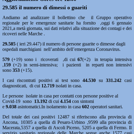
29.585 il numero di dimessi o guariti
Andiamo ad analizzare il bollettino che il Gruppo operativo
regionale per le emergenze sanitarie ha fornito ,oggi 6 gennaio
2021,a metà giornata, sui dati relativi alla situazione dei contagi e dei
ricoveri nelle Marche .
29.585
( ieri 29.447) il numero di persone guarite o dimesse dagli
ospedali marchigiani nell’ambito dell’emergenza Coronavirus.
579
(+19) sono i ricoverati ,di cui
67
(+2)
in terapia intensiva
,
159
(+2)
in semi-intensiva; i pazienti in reparti non intensivi
sono
353
(+15).
I casi riscontrati positivi ai test sono
44.530
su
331.242
casi
diagnosticati, di cui
12.719
isolati in casa.
Le persone isolate in casa per contatti con persone positive al
Covid-19 sono
13.192
di cui
4.154
con sintomi
e
9.038
asintomatici.In isolamento in casa
602
operatori sanitari.
Del totale dei casi positivi 12487 si riferiscono alla provincia di
Ancona, 10305 a quella di Pesaro-Urbino ,9599 alla provincia di
Macerata,5357 a quella di Ascoli Piceno, 5205 a quella di Fermo. Il
servizio sanitario regionale delle Marche segue anche 1577 casi