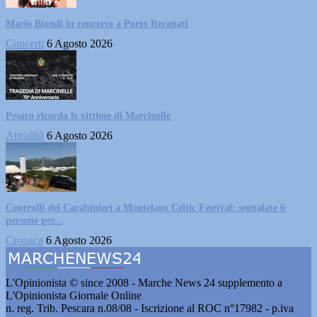
Mario Biondi in concerto a Porto Recanati
Concerti
6 Agosto 2026
Pesaro ricorda le vittime di Marcinelle
Attualità
6 Agosto 2026
Controlli dei Carabinieri a Montelago Celtic Festival: segnalate 6
persone per...
Cronaca
6 Agosto 2026
L'Opinionista © since 2008 - Marche News 24 supplemento a
L'Opinionista Giornale Online
n. reg. Trib. Pescara n.08/08 - Iscrizione al ROC n°17982 - p.iva