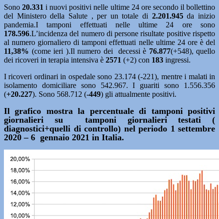
Sono
20.331
i nuovi positivi nelle ultime 24 ore secondo il bollettino
del Ministero della Salute , per un totale di
2.201.945
da inizio
pandemia.I tamponi effettuati nelle ultime 24 ore sono
178.596
.L’incidenza del numero di persone risultate positive rispetto
al numero giornaliero di tamponi effettuati nelle ultime 24 ore è del
11,38%
(come ieri ).Il numero dei decessi è
76.877
(+548), quello
dei ricoveri in terapia intensiva è
2571
(+2) con
183
ingressi.
I ricoveri ordinari in ospedale sono 23.174 (-221), mentre i malati in
isolamento domiciliare sono 542.967. I guariti sono 1.556.356
(
+20.227
). Sono 568.712 (
-449
) gli attualmente positivi.
Il grafico mostra la percentuale di tamponi positivi
giornalieri su tamponi giornalieri testati (
diagnostici+quelli di controllo) nel periodo 1 settembre
2020 – 6 gennaio 2021 in Italia.