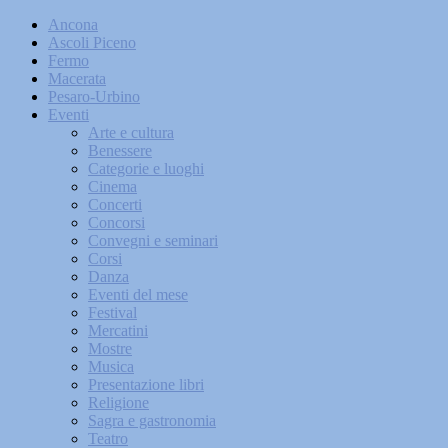
Ancona
Ascoli Piceno
Fermo
Macerata
Pesaro-Urbino
Eventi
Arte e cultura
Benessere
Categorie e luoghi
Cinema
Concerti
Concorsi
Convegni e seminari
Corsi
Danza
Eventi del mese
Festival
Mercatini
Mostre
Musica
Presentazione libri
Religione
Sagra e gastronomia
Teatro