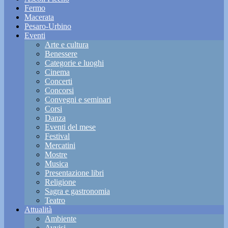
Fermo
Macerata
Pesaro-Urbino
Eventi
Arte e cultura
Benessere
Categorie e luoghi
Cinema
Concerti
Concorsi
Convegni e seminari
Corsi
Danza
Eventi del mese
Festival
Mercatini
Mostre
Musica
Presentazione libri
Religione
Sagra e gastronomia
Teatro
Attualità
Ambiente
Avvisi