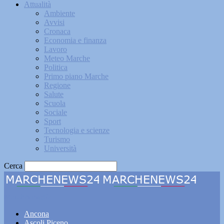
Attualità
Ambiente
Avvisi
Cronaca
Economia e finanza
Lavoro
Meteo Marche
Politica
Primo piano Marche
Regione
Salute
Scuola
Sociale
Sport
Tecnologia e scienze
Turismo
Università
Cerca
Marchenews24
Ancona
Ascoli Piceno