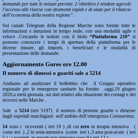
domande per tutte le misure previste. L’obiettivo è rendere agevole
l’accesso alle risorse con strumenti rapidi e di aiuto per il rilancio
dell’economia della nostra regione”.
Sul canale Telegram della Regione Marche sono fornite tutte le
informazioni e istruzioni in tempo reale, con una modalità agile e
veloce .Cercando le notizie con il titolo
“Piattaforma 210”
si
possono conoscere i tempi di apertura della piattaforma per le
diverse misure, gli importi, i beneficiari e le modalità di
presentazione delle domande.
Aggiornamento Gores ore 12.00
Il numero di dimessi o guariti sale a 5214
Andiamo ad analizzare il bollettino che il Gruppo operativo
regionale per le emergenze sanitarie ha fornito ,oggi,19 giugno
2020,a metà giornata, sui dati relativi alla situazione dei contagi e dei
ricoveri nelle Marche .
Sale a
5214
(ieri 5197) il numero di persone guarite o dimesse
dagli ospedali marchigiani nell’ambito dell’emergenza Coronavirus.
14
sono i ricoverati ( ieri 19 ) ,di cui
zero
in terapia intensiva (
come ieri ) ,2 in semi-intensiva (come ieri ) ,3 area post-acute ( ieri
5 ) ; i pazienti in reparti non intensivi sono 9 ( ieri 12 ).