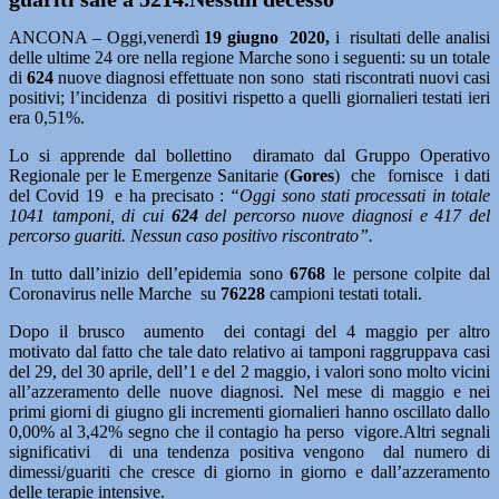
ANCONA – Oggi,venerdì
19 giugno 2020,
i risultati delle analisi
delle ultime 24 ore nella regione Marche sono i seguenti: su un totale
di
624
nuove diagnosi effettuate non sono stati riscontrati nuovi casi
positivi; l’incidenza
di positivi rispetto a quelli giornalieri testati ieri
era 0,51%.
Lo si apprende dal bollettino diramato dal Gruppo Operativo
Regionale per le Emergenze Sanitarie (
Gores
) che fornisce i dati
del Covid 19 e ha precisato :
“Oggi sono stati processati in totale
1041 tamponi, di cui
624
del percorso nuove diagnosi e 417 del
percorso guariti. Nessun caso positivo riscontrato”.
In tutto dall’inizio dell’epidemia sono
6768
le persone colpite dal
Coronavirus nelle Marche su
76228
campioni testati totali.
Dopo il brusco aumento dei contagi del 4 maggio per altro
motivato dal fatto che tale dato relativo ai tamponi raggruppava casi
del 29, del 30 aprile, dell’1 e del 2 maggio, i valori sono molto vicini
all’azzeramento delle nuove diagnosi. Nel mese di maggio e nei
primi giorni di giugno gli incrementi giornalieri hanno oscillato dallo
0,00% al 3,42% segno che il contagio ha perso vigore.Altri segnali
significativi di una tendenza positiva vengono dal numero di
dimessi/guariti che cresce di giorno in giorno e dall’azzeramento
delle terapie intensive.