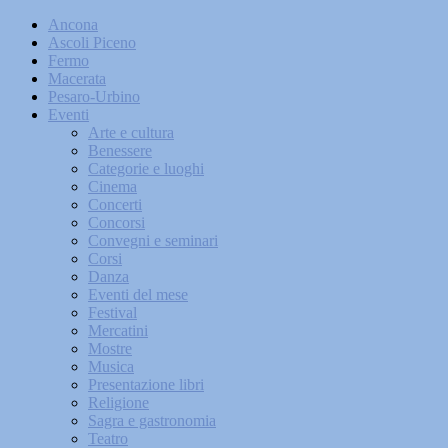
Ancona
Ascoli Piceno
Fermo
Macerata
Pesaro-Urbino
Eventi
Arte e cultura
Benessere
Categorie e luoghi
Cinema
Concerti
Concorsi
Convegni e seminari
Corsi
Danza
Eventi del mese
Festival
Mercatini
Mostre
Musica
Presentazione libri
Religione
Sagra e gastronomia
Teatro