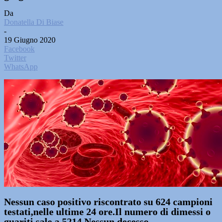
Da
Donatella Di Biase
-
19 Giugno 2020
Facebook
Twitter
WhatsApp
Nessun caso positivo riscontrato su 624 campioni
testati,nelle ultime 24 ore.Il numero di dimessi o
guariti sale a 5214.Nessun decesso