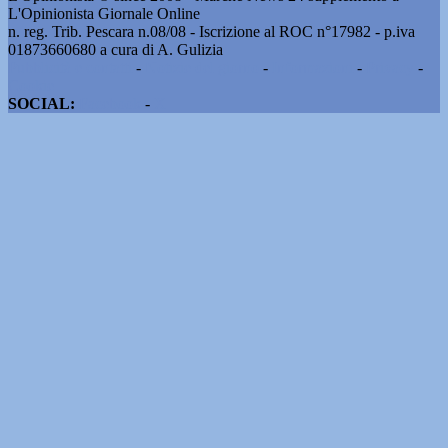
L'Opinionista Giornale Online
n. reg. Trib. Pescara n.08/08 - Iscrizione al ROC n°17982 - p.iva
01873660680 a cura di A. Gulizia
Pubblicità e contatti
-
Notizie del giorno
-
Informazioni
-
Privacy
-
Cookie
SOCIAL:
Facebook
-
X