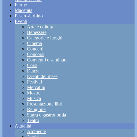
Fermo
Macerata
Pesaro-Urbino
Eventi
Arte e cultura
Benessere
Categorie e luoghi
Cinema
Concerti
Concorsi
Convegni e seminari
Corsi
Danza
Eventi del mese
Festival
Mercatini
Mostre
Musica
Presentazione libri
Religione
Sagra e gastronomia
Teatro
Attualità
Ambiente
Avvisi