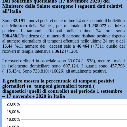
Dal bollettino quotidiano (17 novembre 2020) del
Ministero della Salute emergono i seguenti dati relativi
all’Italia
Sono
32
.191
i nuovi positivi nelle ultime 24 ore secondo il bollettino
del Ministero della Salute , per un totale di
1.238.072
da inizio
pandemia.I tamponi effettuati nelle ultime 24 ore sono
208.458.
L’incidenza del numero di persone risultate positive rispetto
al numero giornaliero di tamponi effettuati nelle ultime 24 ore è del
15,44
%
.Il numero dei decessi sale a
46.464
(+731), quello dei
ricoveri in terapia intensiva a
3612
(+120).
I ricoveri ordinari in ospedale sono 33.074 (+ 538), mentre i malati
in isolamento domiciliare sono 697.124. I guariti sono 457.798
(+15.434). Sono 733.810(+16026) gli attualmente positivi.
Il grafico mostra la percentuale di tamponi positivi
giornalieri su tamponi giornalieri testati (
diagnostici+quelli di controllo) nel periodo 1 settembre
– 17 novembre 2020 in Italia