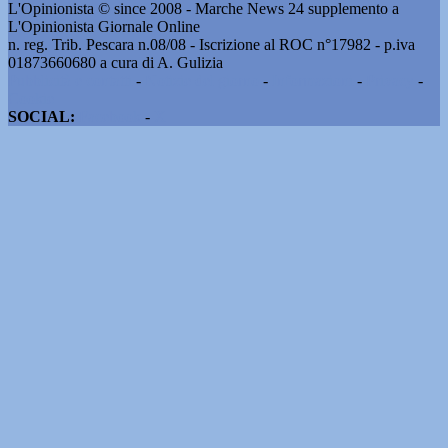
L'Opinionista © since 2008 - Marche News 24 supplemento a
L'Opinionista Giornale Online
n. reg. Trib. Pescara n.08/08 - Iscrizione al ROC n°17982 - p.iva
01873660680 a cura di A. Gulizia
Pubblicità e contatti
-
Notizie del giorno
-
Informazioni
-
Privacy
-
Cookie
SOCIAL:
Facebook
-
X