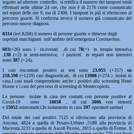
seguito ad ulteriore controllo, si rettifica il numero dei tamponi totali
effettuati nelle ultime 24 ore, che non è di 2176 come comunicato
nel report delle ore 9, ma di 2308. I tamponi in più si riferiscono al
percorso guariti. Si conferma invece il numero già comunicato del
percorso nuove diagnosi.
8314
(ieri 8268) il numero di persone guarite o dimesse dagli
ospedali marchigiani nell’ambito dell’emergenza Coronavirus.
603
(+26) sono i ricoverati ,di cui
78
(=)
in terapia intensiva
,
138
(+2)
in semi-intensiva; i pazienti in reparti non intensivi
sono
387
(+24)
.
I casi riscontrati positivi ai test sono
23.955
(+357)
su
218.598
(+1229) casi diagnosticati, di cui
13908
(+274 ) isolati in
casa.I casi totali comprendono anche i positivi allo screening Hotel
House e i casi del percorso di screening di Montecopiolo.
Le persone isolate in casa per contatti con persone positive al
Covid-19 sono
18058
, di cui
3006
con sintomi
e
15052
asintomatici.In isolamento in casa
597
operatori sanitari
Del totale dei casi positivi 7125 si riferiscono alla provincia di
Ancona, 4824 a quella di Pesaro-Urbino ,5188 alla provincia di
Macerata,3233 a quella di Ascoli Piceno, 2815 a quella di Fermo. Il
servizio sanitario regionale delle Marche segue anche 770 casi fuori