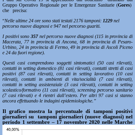
Gruppo Operativo Regionale per le Emergenze Sanitarie (
Gores
)
che precisa:
“
Nelle ultime 24 ore sono stati testati 2176 tamponi:
1229
nel
percorso nuove diagnosi e 947 nel percorso guariti.
I positivi sono
357
nel percorso nuove diagnosi (115 in provincia di
Macerata, 77 in provincia di Ancona, 68 in provincia di Pesaro-
Urbino, 24 in provincia di Fermo, 49 in provincia di Ascoli Piceno
e 24 da fuori regione).
Questi casi comprendono soggetti sintomatici (50 casi rilevati),
contatti in setting domestico (81 casi rilevati), contatti stretti di casi
positivi (87 casi rilevati), contatti in setting lavorativo (10 casi
rilevati), contatti in ambienti di vita/socialità (7 casi rilevati),
contatti in setting assistenziale (3 casi rilevati), contatti in setting
scolastico/formativo (11 casi rilevati), screening percorso sanitario
(7 casi rilevati) e 4 rientri dall’estero. Per altri 97 casi si stanno
ancora effettuando le indagini epidemiologiche.”
Il grafico mostra la percentuale di tamponi positivi
giornalieri su tamponi giornalieri (nuove diagnosi) nel
periodo 1 settembre – 17 novembre 2020 nelle Marche