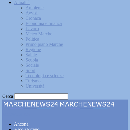
Attualità
Ambiente
Avvisi
Cronaca
Economia e finanza
Lavoro
Meteo Marche
Politica
Primo piano Marche
Regione
Salute
Scuola
Sociale
Sport
Tecnologia e scienze
Turismo
Università
Cerca
Marchenews24
Ancona
Ascoli Piceno