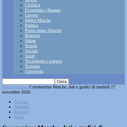
Cronaca
Economia e finanza
Lavoro
Meteo Marche
Politica
Primo piano Marche
Regione
Salute
Scuola
Sociale
Sport
Tecnologia e scienze
Turismo
Università
Home
Ancona
Coronavirus Marche, dati e grafici di martedì 17
novembre 2020
Ancona
Attualità
Regione
Salute