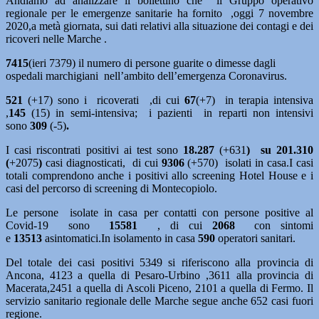
Andiamo ad analizzare il bollettino che il Gruppo operativo
regionale per le emergenze sanitarie ha fornito ,oggi 7 novembre
2020,a metà giornata, sui dati relativi alla situazione dei contagi e dei
ricoveri nelle Marche .
7415
(ieri 7379) il numero di persone guarite o dimesse dagli
ospedali marchigiani nell’ambito dell’emergenza Coronavirus.
521
(+17) sono i ricoverati ,di cui
67
(+7)
in terapia intensiva
,
145
(15)
in semi-intensiva; i pazienti in reparti non intensivi
sono
309
(-5)
.
I casi riscontrati positivi ai test sono
18.287
(+631
) su 201.310
(
+2075
)
casi diagnosticati, di cui
9
306
(+570) isolati in casa.I casi
totali comprendono anche i positivi allo screening Hotel House e i
casi del percorso di screening di Montecopiolo.
Le persone isolate in casa per contatti con persone positive al
Covid-19 sono
15581
, di cui
2068
con sintomi
e
13513
asintomatici.In isolamento in casa
590
operatori sanitari.
Del totale dei casi positivi 5349 si riferiscono alla provincia di
Ancona, 4123 a quella di Pesaro-Urbino ,3611 alla provincia di
Macerata,2451 a quella di Ascoli Piceno, 2101 a quella di Fermo. Il
servizio sanitario regionale delle Marche segue anche 652 casi fuori
regione.