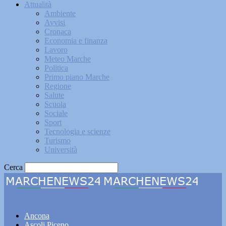
Attualità
Ambiente
Avvisi
Cronaca
Economia e finanza
Lavoro
Meteo Marche
Politica
Primo piano Marche
Regione
Salute
Scuola
Sociale
Sport
Tecnologia e scienze
Turismo
Università
Cerca
Marchenews24
Ancona
Ascoli Piceno