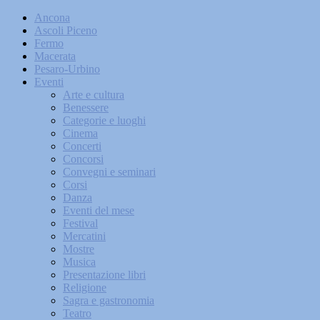
Ancona
Ascoli Piceno
Fermo
Macerata
Pesaro-Urbino
Eventi
Arte e cultura
Benessere
Categorie e luoghi
Cinema
Concerti
Concorsi
Convegni e seminari
Corsi
Danza
Eventi del mese
Festival
Mercatini
Mostre
Musica
Presentazione libri
Religione
Sagra e gastronomia
Teatro