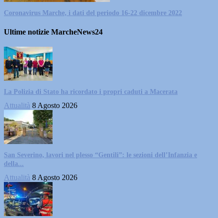
Coronavirus Marche, i dati del periodo 16-22 dicembre 2022
Ultime notizie MarcheNews24
La Polizia di Stato ha ricordato i propri caduti a Macerata
Attualità
8 Agosto 2026
San Severino, lavori nel plesso “Gentili”: le sezioni dell’Infanzia e
della...
Attualità
8 Agosto 2026