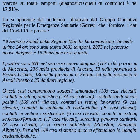
Marche su totale tamponi (diagnostici+quelli di controllo) è del
17,51
%.
Lo si apprende dal bollettino diramato dal Gruppo Operativo
Regionale per le Emergenze Sanitarie (
Gores
) che fornisce i dati
del Covid 19 e precisa:
“
I
l Servizio Sanità della Regione Marche ha comunicato che nelle
ultime 24 ore sono stati testati 3603 tamponi:
2075
nel percorso
nuove diagnosi e 1528 nel percorso guariti.
I positivi sono
631
nel percorso nuove diagnosi (117 nella provincia
di Macerata, 236 nella provincia di Ancona, 53 nella provincia di
Pesaro-Urbino, 136 nella provincia di Fermo, 64 nella provincia di
Ascoli Piceno e 25 da fuori regione).
Questi casi comprendono soggetti sintomatici (105 casi rilevati),
contatti in setting domestico (134 casi rilevati), contatti stretti di casi
positivi (169 casi rilevati), contatti in setting lavorativo (9 casi
rilevati), contatti in ambienti di vita/socialità (29 casi rilevati),
contatti in setting assistenziale (6 casi rilevati), contatti in setting
scolastico/formativo (17 casi rilevati), screening percorso sanitario
(8 casi rilevati) e 5 rientri dall’estero (Pakistan, Romania,
Albania). Per altri 149 casi si stanno ancora effettuando le indagini
epidemiologiche.
“