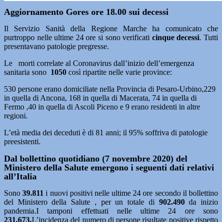
Aggiornamento Gores ore 18.00 sui decessi
Il Servizio Sanità della Regione Marche ha comunicato che
purtroppo nelle ultime 24 ore si sono verificati
cinque decessi
. Tutti
presentavano patologie pregresse.
Le morti correlate al Coronavirus dall’inizio dell’emergenza
sanitaria sono
1050
così ripartite nelle varie province:
530 persone erano domiciliate nella Provincia di Pesaro-Urbino,229
in quella di Ancona, 168 in quella di Macerata, 74 in quella di
Fermo ,40 in quella di Ascoli Piceno e 9 erano residenti in altre
regioni.
L’età media dei deceduti è di 81 anni; il 95% soffriva di patologie
preesistenti.
Dal bollettino quotidiano (7 novembre 2020) del
Ministero della Salute emergono i seguenti dati relativi
all’Italia
Sono
39.811
i nuovi positivi nelle ultime 24 ore secondo il bollettino
del Ministero della Salute , per un totale di
902.490
da inizio
pandemia.I tamponi effettuati nelle ultime 24 ore sono
231.673.
L’incidenza del numero di persone risultate positive rispetto