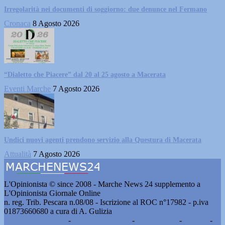
Irregolarità nei documenti di soggiorno: due denunce nel Fermano
Cronaca
8 Agosto 2026
“Dialetto che Piacere” dal 20 al 25 agosto a Macerata
Eventi Marche
7 Agosto 2026
Undici nuovi agenti prendono servizio alla Questura di Macerata
Attualità
7 Agosto 2026
L'Opinionista © since 2008 - Marche News 24 supplemento a
L'Opinionista Giornale Online
n. reg. Trib. Pescara n.08/08 - Iscrizione al ROC n°17982 - p.iva
01873660680 a cura di A. Gulizia
Pubblicità e contatti
-
Notizie del giorno
-
Informazioni
-
Privacy
-