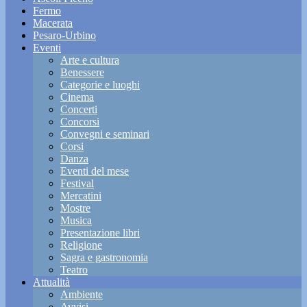
Fermo
Macerata
Pesaro-Urbino
Eventi
Arte e cultura
Benessere
Categorie e luoghi
Cinema
Concerti
Concorsi
Convegni e seminari
Corsi
Danza
Eventi del mese
Festival
Mercatini
Mostre
Musica
Presentazione libri
Religione
Sagra e gastronomia
Teatro
Attualità
Ambiente
Avvisi