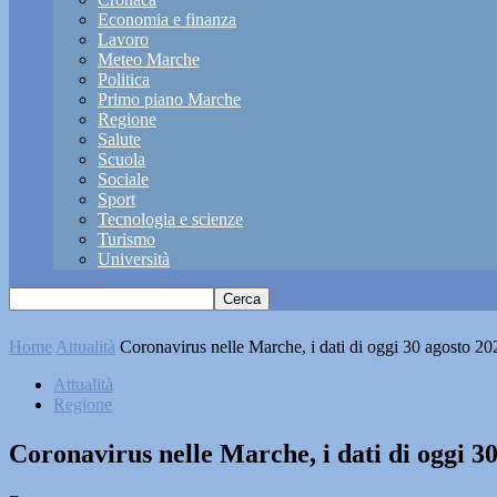
Economia e finanza
Lavoro
Meteo Marche
Politica
Primo piano Marche
Regione
Salute
Scuola
Sociale
Sport
Tecnologia e scienze
Turismo
Università
Home
Attualità
Coronavirus nelle Marche, i dati di oggi 30 agosto 20
Attualità
Regione
Coronavirus nelle Marche, i dati di oggi 3