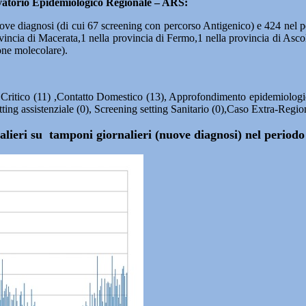
vatorio Epidemiologico Regionale – ARS:
ove diagnosi (di cui 67 screening con percorso Antigenico) e 424 nel p
incia di Macerata,1 nella provincia di Fermo,1 nella provincia di Ascol
pone molecolare).
, Critico (11) ,Contatto Domestico (13), Approfondimento epidemiologico 
etting assistenziale (0), Screening setting Sanitario (0),Caso Extra-Regio
rnalieri su tamponi giornalieri (nuove diagnosi) nel perio