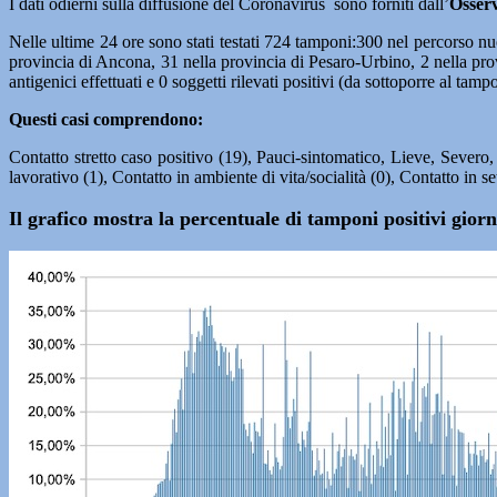
I dati odierni sulla diffusione del Coronavirus sono forniti dall’
Osser
Nelle ultime 24 ore sono stati testati 724 tamponi:300
nel percorso nu
provincia di Ancona, 31 nella provincia di Pesaro-Urbino, 2 nella prov
antigenici effettuati e 0 soggetti rilevati positivi (da sottoporre al tam
Questi casi comprendono:
Contatto stretto caso positivo (19), Pauci-sintomatico, Lieve, Severo
lavorativo (1), Contatto in ambiente di vita/socialità (0), Contatto in s
Il grafico mostra la percentuale di tamponi positivi gio