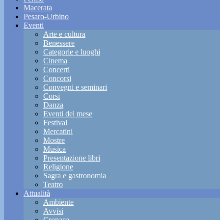
Macerata
Pesaro-Urbino
Eventi
Arte e cultura
Benessere
Categorie e luoghi
Cinema
Concerti
Concorsi
Convegni e seminari
Corsi
Danza
Eventi del mese
Festival
Mercatini
Mostre
Musica
Presentazione libri
Religione
Sagra e gastronomia
Teatro
Attualità
Ambiente
Avvisi
Cronaca