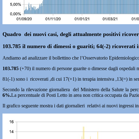
Quadro dei nuovi casi, degli attualmente positivi ricovera
103.785 il numero di dimessi o guariti; 64(-2) ricoverati 
Andiamo ad analizzare il bollettino che l’Osservatorio Epidemiologi
103.785
(+70) il numero di persone guarite o dimesse dagli ospedali
81(-1) sono i ricoverati ,di cui 17(+1) in terapia intensiva ,13(=) in s
Secondo la rilevazione giornaliera del Ministero della Salute la per
6%.
La percentuale di Posti Letto in area non critica occupata da Pa
Il grafico seguente mostra i dati giornalieri relativi ai nuovi ingress