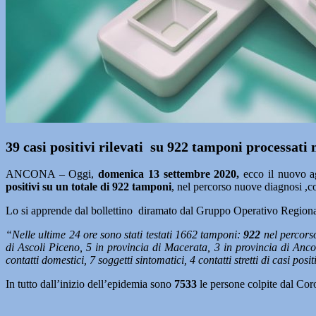
39 casi positivi rilevati su 922 tamponi processati
ANCONA – Oggi,
domenica 13
settembre
2020,
ecco il nuovo a
positivi su un totale di 922 tamponi
, nel percorso nuove diagnosi ,
Lo si apprende dal bollettino diramato dal Gruppo Operativo Regiona
“Nelle ultime 24 ore sono stati testati 1662 tamponi:
922
nel percorso
di Ascoli Piceno, 5 in provincia di Macerata, 3 in provincia di Anc
contatti domestici, 7 soggetti sintomatici, 4 contatti stretti di casi posi
In tutto dall’inizio dell’epidemia sono
7533
le persone colpite dal Co