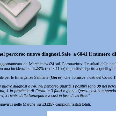
 nel percorso nuove diagnosi.Sale a 6041 il numero di
ggiornamento da Marchenews24 sul Coronavirus. I risultati delle anali
con una incidenza di
4,23%
(ieri 3,11 %) di positivi rispetto a quelli giorn
le per le Emergenze Sanitarie (
Gores
) che fornisce i dati del Covid 1
 nuove diagnosi e 740 nel percorso guariti. I positivi sono
39
nel perco
ona, 1 in provincia di Fermo e 3 fuori regione. Questi casi comprendo
tivi, 3 rientri dalla Sardegna e 2 casi in fase di verifica.”
ronavirus nelle Marche su
131257
campioni testati totali.