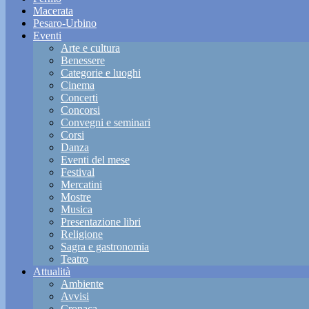
Macerata
Pesaro-Urbino
Eventi
Arte e cultura
Benessere
Categorie e luoghi
Cinema
Concerti
Concorsi
Convegni e seminari
Corsi
Danza
Eventi del mese
Festival
Mercatini
Mostre
Musica
Presentazione libri
Religione
Sagra e gastronomia
Teatro
Attualità
Ambiente
Avvisi
Cronaca