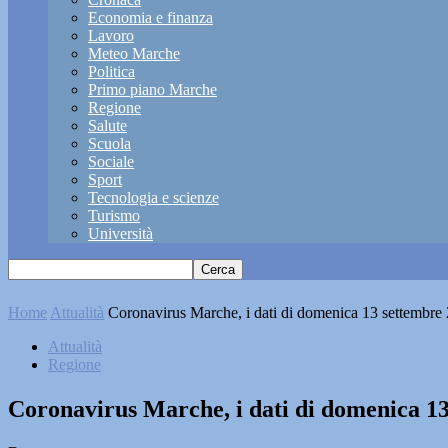
Economia e finanza
Lavoro
Meteo Marche
Politica
Primo piano Marche
Regione
Salute
Scuola
Sociale
Sport
Tecnologia e scienze
Turismo
Università
Home
Attualità
Coronavirus Marche, i dati di domenica 13 settembre
Attualità
Regione
Coronavirus Marche, i dati di domenica 1