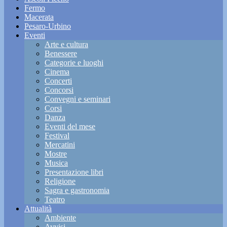
Fermo
Macerata
Pesaro-Urbino
Eventi
Arte e cultura
Benessere
Categorie e luoghi
Cinema
Concerti
Concorsi
Convegni e seminari
Corsi
Danza
Eventi del mese
Festival
Mercatini
Mostre
Musica
Presentazione libri
Religione
Sagra e gastronomia
Teatro
Attualità
Ambiente
Avvisi