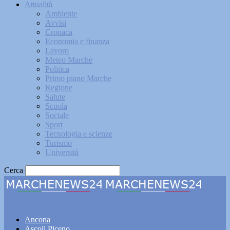
Attualità
Ambiente
Avvisi
Cronaca
Economia e finanza
Lavoro
Meteo Marche
Politica
Primo piano Marche
Regione
Salute
Scuola
Sociale
Sport
Tecnologia e scienze
Turismo
Università
Cerca
Marchenews24
Ancona
Ascoli Piceno