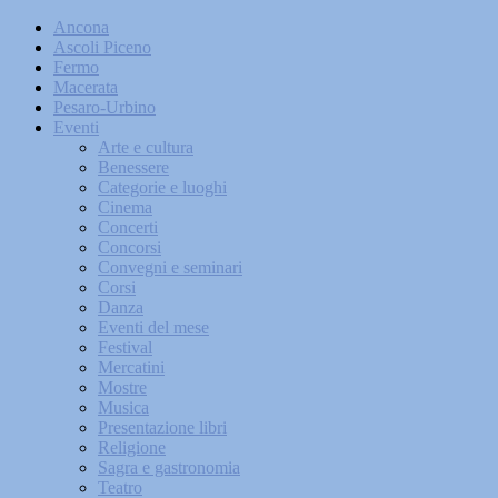
Ancona
Ascoli Piceno
Fermo
Macerata
Pesaro-Urbino
Eventi
Arte e cultura
Benessere
Categorie e luoghi
Cinema
Concerti
Concorsi
Convegni e seminari
Corsi
Danza
Eventi del mese
Festival
Mercatini
Mostre
Musica
Presentazione libri
Religione
Sagra e gastronomia
Teatro