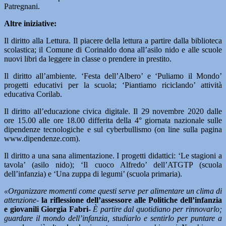
Patregnani.
Altre iniziative:
Il diritto alla Lettura. Il piacere della lettura a partire dalla biblioteca
scolastica; il Comune di Corinaldo dona all’asilo nido e alle scuole
nuovi libri da leggere in classe o prendere in prestito.
Il diritto all’ambiente. ‘Festa dell’Albero’ e ‘Puliamo il Mondo’
progetti educativi per la scuola; ‘Piantiamo riciclando’ attività
educativa Corilab.
Il diritto all’educazione civica digitale. Il 29 novembre 2020 dalle
ore 15.00 alle ore 18.00 differita della 4° giornata nazionale sulle
dipendenze tecnologiche e sul cyberbullismo (on line sulla pagina
www.dipendenze.com).
Il diritto a una sana alimentazione. I progetti didattici: ‘Le stagioni a
tavola’ (asilo nido); ‘Il cuoco Alfredo’ dell’ATGTP (scuola
dell’infanzia) e ‘Una zuppa di legumi’ (scuola primaria).
«Organizzare momenti come questi serve per alimentare un clima di
attenzione-
la riflessione dell’assessore alle Politiche dell’infanzia
e giovanili Giorgia Fabri-
È partire dal quotidiano per rinnovarlo;
guardare il mondo dell’infanzia, studiarlo e sentirlo per puntare a