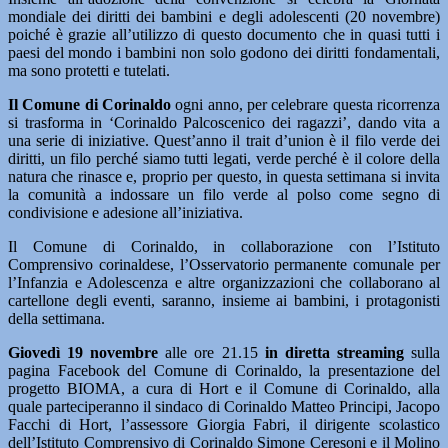
mondiale dei diritti dei bambini e degli adolescenti (20 novembre)
poiché è grazie all’utilizzo di questo documento che in quasi tutti i
paesi del mondo i bambini non solo godono dei diritti fondamentali,
ma sono protetti e tutelati.
Il Comune di Corinaldo
ogni anno, per celebrare questa ricorrenza
si trasforma in ‘Corinaldo Palcoscenico dei ragazzi’, dando vita a
una serie di iniziative. Quest’anno il trait d’union è il filo verde dei
diritti, un filo perché siamo tutti legati, verde perché è il colore della
natura che rinasce e, proprio per questo, in questa settimana si invita
la comunità a indossare un filo verde al polso come segno di
condivisione e adesione all’iniziativa.
Il Comune di Corinaldo, in collaborazione con l’Istituto
Comprensivo corinaldese, l’Osservatorio permanente comunale per
l’Infanzia e Adolescenza e altre organizzazioni che collaborano al
cartellone degli eventi, saranno, insieme ai bambini, i protagonisti
della settimana.
Giovedì 19 novembre
alle ore 21.15
in diretta streaming
sulla
pagina Facebook del Comune di Corinaldo, la presentazione del
progetto BIOMA, a cura di Hort e il Comune di Corinaldo, alla
quale parteciperanno il sindaco di Corinaldo Matteo Principi, Jacopo
Facchi di Hort, l’assessore Giorgia Fabri, il dirigente scolastico
dell’Istituto Comprensivo di Corinaldo Simone Ceresoni e il Molino