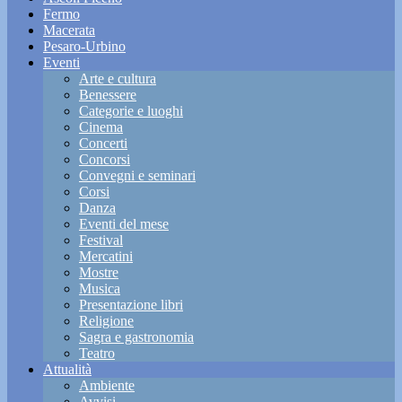
Fermo
Macerata
Pesaro-Urbino
Eventi
Arte e cultura
Benessere
Categorie e luoghi
Cinema
Concerti
Concorsi
Convegni e seminari
Corsi
Danza
Eventi del mese
Festival
Mercatini
Mostre
Musica
Presentazione libri
Religione
Sagra e gastronomia
Teatro
Attualità
Ambiente
Avvisi