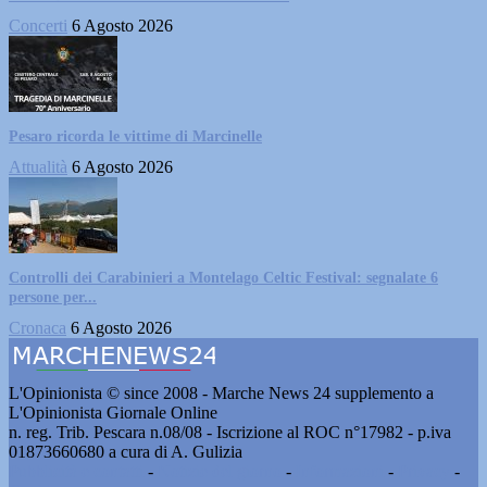
Concerti
6 Agosto 2026
Pesaro ricorda le vittime di Marcinelle
Attualità
6 Agosto 2026
Controlli dei Carabinieri a Montelago Celtic Festival: segnalate 6
persone per...
Cronaca
6 Agosto 2026
L'Opinionista © since 2008 - Marche News 24 supplemento a
L'Opinionista Giornale Online
n. reg. Trib. Pescara n.08/08 - Iscrizione al ROC n°17982 - p.iva
01873660680 a cura di A. Gulizia
Pubblicità e contatti
-
Notizie del giorno
-
Informazioni
-
Privacy
-