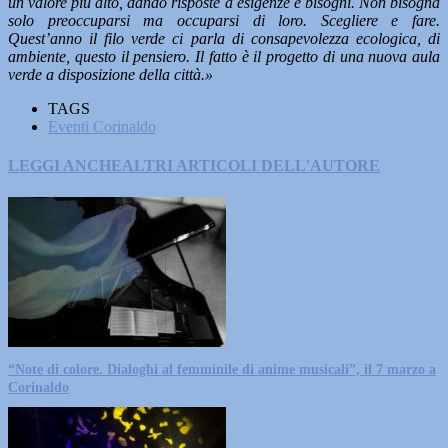
un valore più alto, dando risposte a esigenze e bisogni. Non bisogna
solo preoccuparsi ma occuparsi di loro. Scegliere e fare.
Quest’anno il filo verde ci parla di consapevolezza ecologica, di
ambiente, questo il pensiero. Il fatto è il progetto di una nuova aula
verde a disposizione della città.»
TAGS
Eventi Corinaldo
LEGGI ANCHE
ALTRI ARTICOLI DELL'AUTORE
“Note di colore. Dialoghi al femminile di anime musicali”, il 7 marzo a
Corinaldo