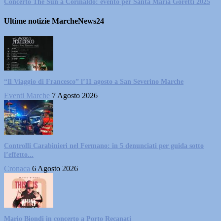
Concerto The Sun a Corinaldo: evento per Santa Maria Goretti 2025
Ultime notizie MarcheNews24
“Il Viaggio di Francesco” l’11 agosto a San Severino Marche
Eventi Marche
7 Agosto 2026
Controlli Carabinieri nel Fermano: in 5 denunciati per guida sotto
l’effetto...
Cronaca
6 Agosto 2026
Mario Biondi in concerto a Porto Recanati