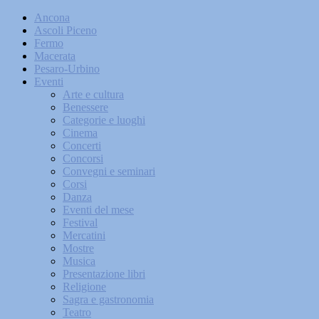
Ancona
Ascoli Piceno
Fermo
Macerata
Pesaro-Urbino
Eventi
Arte e cultura
Benessere
Categorie e luoghi
Cinema
Concerti
Concorsi
Convegni e seminari
Corsi
Danza
Eventi del mese
Festival
Mercatini
Mostre
Musica
Presentazione libri
Religione
Sagra e gastronomia
Teatro