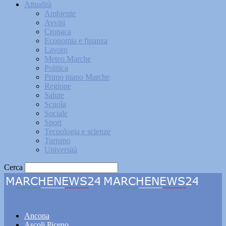
Attualità
Ambiente
Avvisi
Cronaca
Economia e finanza
Lavoro
Meteo Marche
Politica
Primo piano Marche
Regione
Salute
Scuola
Sociale
Sport
Tecnologia e scienze
Turismo
Università
Cerca
Marchenews24
Ancona
Ascoli Piceno