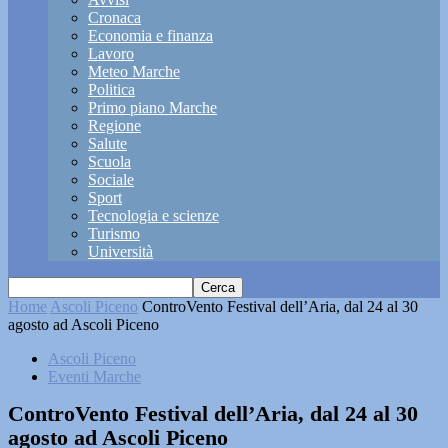
Cronaca
Economia e finanza
Lavoro
Meteo Marche
Politica
Primo piano Marche
Regione
Salute
Scuola
Sociale
Sport
Tecnologia e scienze
Turismo
Università
Home
Ascoli Piceno
ControVento Festival dell’Aria, dal 24 al 30
agosto ad Ascoli Piceno
Ascoli Piceno
Eventi Marche
ControVento Festival dell’Aria, dal 24 al 30
agosto ad Ascoli Piceno