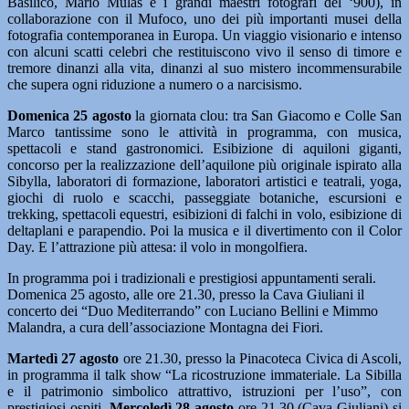
Basilico, Mario Mulas e i grandi maestri fotografi del ‘900), in
collaborazione con il Mufoco, uno dei più importanti musei della
fotografia contemporanea in Europa. Un viaggio visionario e intenso
con alcuni scatti celebri che restituiscono vivo il senso di timore e
tremore dinanzi alla vita, dinanzi al suo mistero incommensurabile
che supera ogni riduzione a numero o a narcisismo.
Domenica 25 agosto
la giornata clou: tra San Giacomo e Colle San
Marco tantissime sono le attività in programma, con musica,
spettacoli e stand gastronomici. Esibizione di aquiloni giganti,
concorso per la realizzazione dell’aquilone più originale ispirato alla
Sibylla, laboratori di formazione, laboratori artistici e teatrali, yoga,
giochi di ruolo e scacchi, passeggiate botaniche, escursioni e
trekking, spettacoli equestri, esibizioni di falchi in volo, esibizione di
deltaplani e parapendio. Poi la musica e il divertimento con il Color
Day. E l’attrazione più attesa: il volo in mongolfiera.
In programma poi i tradizionali e prestigiosi appuntamenti serali.
Domenica 25 agosto, alle ore 21.30, presso la Cava Giuliani il
concerto dei “Duo Mediterrando” con Luciano Bellini e Mimmo
Malandra, a cura dell’associazione Montagna dei Fiori.
Martedì 27 agosto
ore 21.30, presso la Pinacoteca Civica di Ascoli,
in programma il talk show “La ricostruzione immateriale. La Sibilla
e il patrimonio simbolico attrattivo, istruzioni per l’uso”, con
prestigiosi ospiti.
Mercoledì 28 agosto
ore 21.30 (Cava Giuliani) si