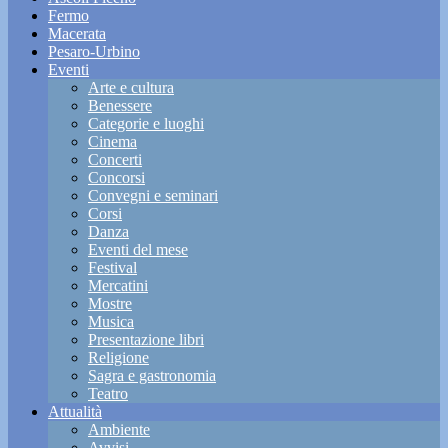
Fermo
Macerata
Pesaro-Urbino
Eventi
Arte e cultura
Benessere
Categorie e luoghi
Cinema
Concerti
Concorsi
Convegni e seminari
Corsi
Danza
Eventi del mese
Festival
Mercatini
Mostre
Musica
Presentazione libri
Religione
Sagra e gastronomia
Teatro
Attualità
Ambiente
Avvisi