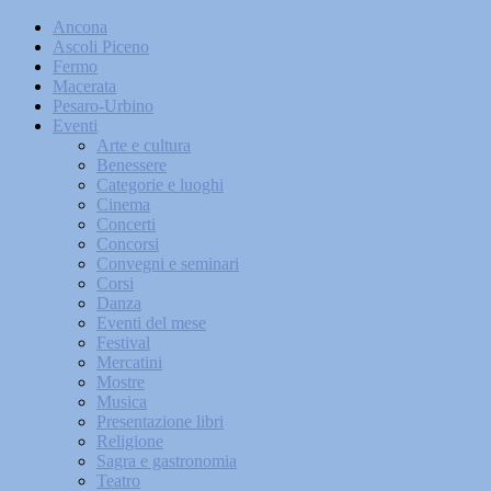
Ancona
Ascoli Piceno
Fermo
Macerata
Pesaro-Urbino
Eventi
Arte e cultura
Benessere
Categorie e luoghi
Cinema
Concerti
Concorsi
Convegni e seminari
Corsi
Danza
Eventi del mese
Festival
Mercatini
Mostre
Musica
Presentazione libri
Religione
Sagra e gastronomia
Teatro