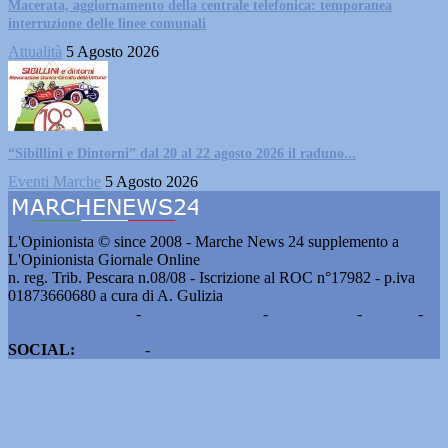
Macerata, aggiornamento della centrale telefonica: temporanea
interruzione delle linee comunali
Attualità
5 Agosto 2026
“Sibillini e Dintorni” dal 20 al 22 agosto 2026 il raduno...
Eventi Marche
5 Agosto 2026
L'Opinionista © since 2008 - Marche News 24 supplemento a
L'Opinionista Giornale Online
n. reg. Trib. Pescara n.08/08 - Iscrizione al ROC n°17982 - p.iva
01873660680 a cura di A. Gulizia
Pubblicità e contatti
-
Notizie del giorno
-
Informazioni
-
Privacy
-
Cookie
SOCIAL:
Facebook
-
X