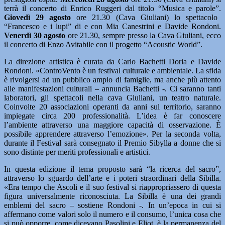
terrà il concerto di Enrico Ruggeri dal titolo “Musica e parole”.
Giovedì 29 agosto
ore 21.30 (Cava Giuliani) lo spettacolo
“Francesco e i lupi” di e con Mia Canestrini e Davide Rondoni.
Venerdì 30 agosto
ore 21.30, sempre presso la Cava Giuliani, ecco
il concerto di Enzo Avitabile con il progetto “Acoustic World”.
La direzione artistica è curata da Carlo Bachetti Doria e Davide
Rondoni. «ControVento è un festival culturale e ambientale. La sfida
è rivolgersi ad un pubblico ampio di famiglie, ma anche più attento
alle manifestazioni culturali – annuncia Bachetti -. Ci saranno tanti
laboratori, gli spettacoli nella cava Giuliani, un teatro naturale.
Coinvolte 20 associazioni operanti da anni sul territorio, saranno
impiegate circa 200 professionalità. L’idea è far conoscere
l’ambiente attraverso una maggiore capacità di osservazione. È
possibile apprendere attraverso l’emozione». Per la seconda volta,
durante il Festival sarà consegnato il Premio Sibylla a donne che si
sono distinte per meriti professionali e artistici.
In questa edizione il tema proposto sarà “la ricerca del sacro”,
attraverso lo sguardo dell’arte e i poteri straordinari della Sibilla.
«Era tempo che Ascoli e il suo festival si riappropriassero di questa
figura universalmente riconosciuta. La Sibilla è una dei grandi
emblemi del sacro – sostiene Rondoni -. In un’epoca in cui si
affermano come valori solo il numero e il consumo, l’unica cosa che
si può opporre, come dicevano Pasolini e Eliot, è la permanenza del