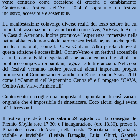
vento contrario come occasione di crescita e cambiamento.
ControVento Festival dell’Aria 2024 è soprattutto un festival
inclusivo, accessibile e sostenibile.
La manifestazione coinvolge diverse realtà del terzo settore tra cui
importanti associazioni di volontariato come Avis, AnFFas, le Acli e
la Casa di Asterione. Inoltre promuove l’esperienza immersiva nella
natura abbattendo non solo le barriere sentieristiche, ma anche quelle
nei teatri naturali, come la Cava Giuliani. Altra parola chiave di
questa edizione è accessibilità: ControVento è un festival accessibile
a tutti, con attività e spettacoli che accontentano i gusti di un
pubblico composto da bambini, ragazzi, adulti e anziani. Nel corso
del festival verranno inoltre presentati alcuni importanti progetti
promossi dal Commissario Straordinario Ricostruzione Sisma 2016
come i “Cammini dell’Appennino Centrale” e il progetto “CAVA,
Centro Arti Visive Ambientali”.
ControVento raccoglie una proposta di appuntamenti così varia e
originale che è impossibile da sintetizzare. Ecco alcuni degli eventi
più interessanti.
Il festival prenderà il via
sabato 24 agosto
con la consegna del
Premio Sibylla (ore 17,30) e l’inaugurazione (ore 18.30), presso la
Pinacoteca civica di Ascoli, della mostra “Sacritalia: fotografia tra
visibile e invisibile” (Letizia Battaglia, Luigi Ghirri, Gabriele