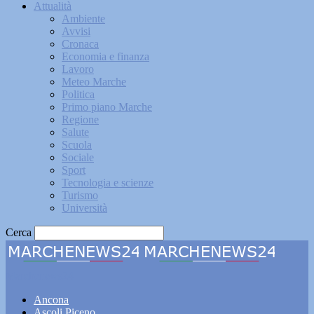
Attualità
Ambiente
Avvisi
Cronaca
Economia e finanza
Lavoro
Meteo Marche
Politica
Primo piano Marche
Regione
Salute
Scuola
Sociale
Sport
Tecnologia e scienze
Turismo
Università
Cerca
Marchenews24
Ancona
Ascoli Piceno