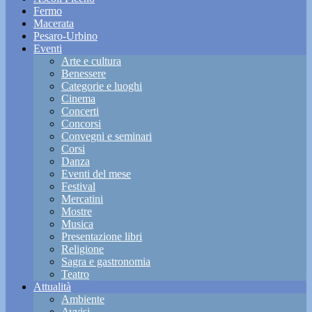
Fermo
Macerata
Pesaro-Urbino
Eventi
Arte e cultura
Benessere
Categorie e luoghi
Cinema
Concerti
Concorsi
Convegni e seminari
Corsi
Danza
Eventi del mese
Festival
Mercatini
Mostre
Musica
Presentazione libri
Religione
Sagra e gastronomia
Teatro
Attualità
Ambiente
Avvisi