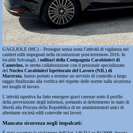
GAGLIOLE (MC) – Prosegue senza sosta l’attività di vigilanza nei
cantieri edili impegnati nella ricostruzione post-terremoto 2016. In
località Selvalagli, i
militari della Compagnia Carabinieri di
Camerino,
in stretta collaborazione con il personale specializzato
del
Nucleo Carabinieri Ispettorato del Lavoro (NIL) di
Macerata
, hanno portato a termine un servizio di controllo a largo
raggio finalizzato alla verifica del rispetto delle norme sulla sicurezza
nei luoghi di lavoro.
L’attività ispettiva ha fatto emergere gravi carenze sotto il profilo
della prevenzione degli infortuni, portando al deferimento in stato di
libertà alla Procura della Repubblica di tre amministratori unici di
altrettante società edili coinvolte nei lavori:
Mancata sicurezza negli impalcati:
È stata accertata la violazione dell’Art. 146 D.Lgs 81/2008, dovuta