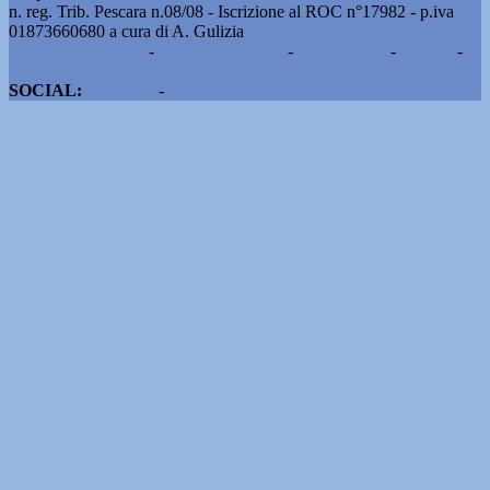
n. reg. Trib. Pescara n.08/08 - Iscrizione al ROC n°17982 - p.iva
01873660680 a cura di A. Gulizia
Pubblicità e contatti
-
Notizie del giorno
-
Informazioni
-
Privacy
-
Cookie
SOCIAL:
Facebook
-
X