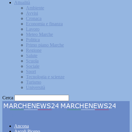
Attualità
Ambiente
Avvisi
Cronaca
Economia e finanza
Lavoro
Meteo Marche
Politica
Primo piano Marche
Regione
Salute
Scuola
Sociale
Sport
Tecnologia e scienze
Turismo
Università
Cerca
Marchenews24
Ancona
Ascoli Piceno