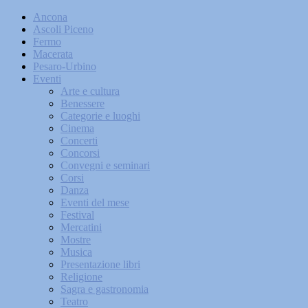
Ancona
Ascoli Piceno
Fermo
Macerata
Pesaro-Urbino
Eventi
Arte e cultura
Benessere
Categorie e luoghi
Cinema
Concerti
Concorsi
Convegni e seminari
Corsi
Danza
Eventi del mese
Festival
Mercatini
Mostre
Musica
Presentazione libri
Religione
Sagra e gastronomia
Teatro