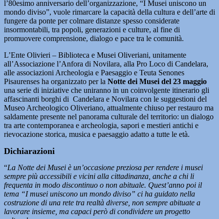
l’80esimo anniversario dell’organizzazione, “I Musei uniscono un
mondo diviso”, vuole rimarcare la capacità della cultura e dell’arte di
fungere da ponte per colmare distanze spesso considerate
insormontabili, tra popoli, generazioni e culture, al fine di
promuovere comprensione, dialogo e pace tra le comunità.
L’Ente Olivieri – Biblioteca e Musei Oliveriani, unitamente
all’Associazione l’Anfora di Novilara, alla Pro Loco di Candelara,
alle associazioni Archeologia e Paesaggio e Teuta Senones
Pisaurenses ha organizzato per la
Notte dei Musei del 23 maggio
una serie di iniziative che uniranno in un coinvolgente itinerario gli
affascinanti borghi di Candelara e Novilara con le suggestioni del
Museo Archeologico Oliveriano, attualmente chiuso per restauro ma
saldamente presente nel panorama culturale del territorio: un dialogo
tra arte contemporanea e archeologia, sapori e mestieri antichi e
rievocazione storica, musica e paesaggio adatto a tutte le età.
Dichiarazioni
“
La Notte dei Musei è un’occasione preziosa per rendere i musei
sempre più accessibili e vicini alla cittadinanza, anche a chi li
frequenta in modo discontinuo o non abituale. Quest’anno poi il
tema “I musei uniscono un mondo diviso” ci ha guidato nella
costruzione di una rete tra realtà diverse, non sempre abituate a
lavorare insieme, ma capaci però di condividere un progetto