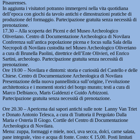
Pisaurenses.
In aggiunta i visitatori potranno immergersi nella vita quotidiana
dell’epoca con giochi da tavolo antichi e dimostrazioni pratiche di
produzione del formaggio. Partecipazione gratuita senza necessità di
prenotazione.
17.30 – Alla scoperta dei Piceni e del Museo Archeologico
Oliveriano. Centro di Documentazione Archeologica di Novilara
Conferenza sull’antica popolazione picena e focus sulla Sala della
Necropoli di Novilara custodita nel Museo Archeologico Oliveriano
a cura di Brunella Paolini, direttrice dell’Ente Olivieri, ed Enrico
Sartini, archeologo. Partecipazione gratuita senza necessità di
prenotazione.
Ore 19.00 – Novilara e dintorni: storia e curiosità del Castello e delle
Chiese. Centro di Documentazione Archeologica di Novilara
Presentazione della nuova pannellistica sull’origine, l’evoluzione
architettonica e i momenti storici del borgo murato; testi a cura di
Marco Delbianco, Maris Galdenzi e Guido Arbizzoni.
Partecipazione gratuita senza necessità di prenotazione.
Ore 20.30 – Apericena dai sapori antichi sulle note Lanny Van Triet
e Donato Antonio Telesca, a cura di Trattoria il Pergolato Dalla
Maria e Osteria Il Giogo. Cortile del Centro di Documentazione
Archeologica di Novilara.
Menu: zuppa, formaggi e miele, noci, uva secca, dolci, carne salata,
pane integrale, vino e acqua di fonte. Costo: € 15,00. Posti limitati