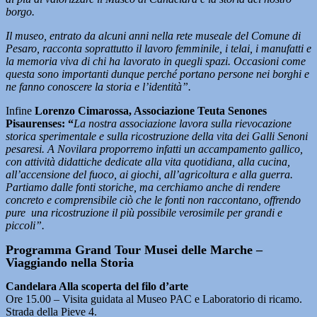
borgo.
Il museo, entrato da alcuni anni nella rete museale del Comune di
Pesaro, racconta soprattutto il lavoro femminile, i telai, i manufatti e
la memoria viva di chi ha lavorato in quegli spazi. Occasioni come
questa sono importanti dunque perché portano persone nei borghi e
ne fanno conoscere la storia e l’identità”.
Infine
Lorenzo Cimarossa, Associazione Teuta Senones
Pisaurenses: “
La nostra associazione lavora sulla rievocazione
storica sperimentale e sulla ricostruzione della vita dei Galli Senoni
pesaresi. A Novilara proporremo infatti un accampamento gallico,
con attività didattiche dedicate alla vita quotidiana, alla cucina,
all’accensione del fuoco, ai giochi, all’agricoltura e alla guerra.
Partiamo dalle fonti storiche, ma cerchiamo anche di rendere
concreto e comprensibile ciò che le fonti non raccontano, offrendo
pure una ricostruzione il più possibile verosimile per grandi e
piccoli”.
Programma Grand Tour Musei delle Marche –
Viaggiando nella Storia
Candelara Alla scoperta del filo d’arte
Ore 15.00 – Visita guidata al Museo PAC e Laboratorio di ricamo.
Strada della Pieve 4.