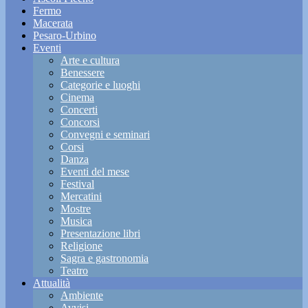
Fermo
Macerata
Pesaro-Urbino
Eventi
Arte e cultura
Benessere
Categorie e luoghi
Cinema
Concerti
Concorsi
Convegni e seminari
Corsi
Danza
Eventi del mese
Festival
Mercatini
Mostre
Musica
Presentazione libri
Religione
Sagra e gastronomia
Teatro
Attualità
Ambiente
Avvisi