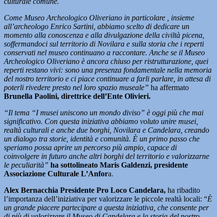
culturale comune.
Come Museo Archeologico Oliveriano in particolare , insieme
all’archeologo Enrico Sartini, abbiamo scelto di dedicare un
momento alla conoscenza e alla divulgazione della civiltà picena,
soffermandoci sul territorio di Novilara e sulla storia che i reperti
conservati nel museo continuano a raccontare. Anche se il Museo
Archeologico Oliveriano è ancora chiuso per ristrutturazione, quei
reperti restano vivi: sono una presenza fondamentale nella memoria
del nostro territorio e ci piace continuare a farli parlare, in attesa di
poterli rivedere presto nel loro spazio museale”
ha affermato
Brunella Paolini, direttrice dell’Ente Olivieri.
“Il tema “I musei uniscono un mondo diviso” è oggi più che mai
significativo. Con questa iniziativa abbiamo voluto unire musei,
realtà culturali e anche due borghi, Novilara e Candelara, creando
un dialogo tra storie, identità e comunità. È un primo passo che
speriamo possa aprire un percorso più ampio, capace di
coinvolgere in futuro anche altri borghi del territorio e valorizzarne
le peculiarità”
ha sottolineato Maris Galdenzi,
presidente
Associazione Culturale L’Anfor
a.
Alex Bernacchia Presidente Pro Loco Candelara,
ha ribadito
l’importanza dell’iniziativa per valorizzare le piccole realtà locali: “
È
un grande piacere partecipare a questa iniziativa, che consente per
di più di valorizzare il Museo di Candelara e la storia del nostro