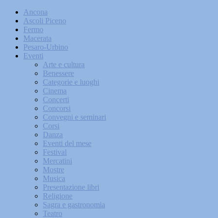
Ancona
Ascoli Piceno
Fermo
Macerata
Pesaro-Urbino
Eventi
Arte e cultura
Benessere
Categorie e luoghi
Cinema
Concerti
Concorsi
Convegni e seminari
Corsi
Danza
Eventi del mese
Festival
Mercatini
Mostre
Musica
Presentazione libri
Religione
Sagra e gastronomia
Teatro