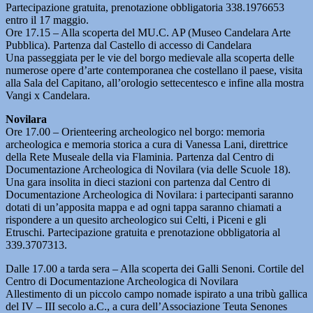
Partecipazione gratuita, prenotazione obbligatoria 338.1976653
entro il 17 maggio.
Ore 17.15 – Alla scoperta del MU.C. AP (Museo Candelara Arte
Pubblica). Partenza dal Castello di accesso di Candelara
Una passeggiata per le vie del borgo medievale alla scoperta delle
numerose opere d’arte contemporanea che costellano il paese, visita
alla Sala del Capitano, all’orologio settecentesco e infine alla mostra
Vangi x Candelara.
Novilara
Ore 17.00 – Orienteering archeologico nel borgo: memoria
archeologica e memoria storica a cura di Vanessa Lani, direttrice
della Rete Museale della via Flaminia. Partenza dal Centro di
Documentazione Archeologica di Novilara (via delle Scuole 18).
Una gara insolita in dieci stazioni con partenza dal Centro di
Documentazione Archeologica di Novilara: i partecipanti saranno
dotati di un’apposita mappa e ad ogni tappa saranno chiamati a
rispondere a un quesito archeologico sui Celti, i Piceni e gli
Etruschi. Partecipazione gratuita e prenotazione obbligatoria al
339.3707313.
Dalle 17.00 a tarda sera – Alla scoperta dei Galli Senoni. Cortile del
Centro di Documentazione Archeologica di Novilara
Allestimento di un piccolo campo nomade ispirato a una tribù gallica
del IV – III secolo a.C., a cura dell’Associazione Teuta Senones