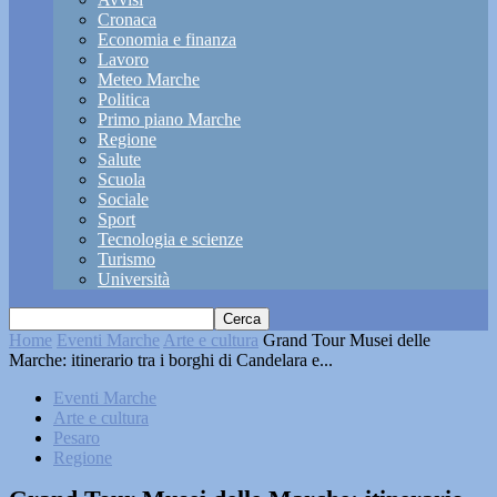
Cronaca
Economia e finanza
Lavoro
Meteo Marche
Politica
Primo piano Marche
Regione
Salute
Scuola
Sociale
Sport
Tecnologia e scienze
Turismo
Università
Home
Eventi Marche
Arte e cultura
Grand Tour Musei delle
Marche: itinerario tra i borghi di Candelara e...
Eventi Marche
Arte e cultura
Pesaro
Regione