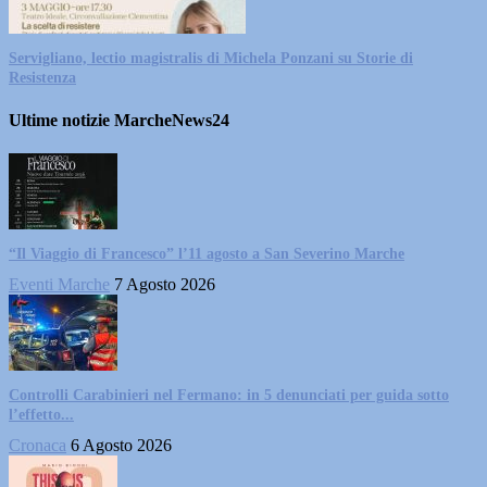
Servigliano, lectio magistralis di Michela Ponzani su Storie di
Resistenza
Ultime notizie MarcheNews24
“Il Viaggio di Francesco” l’11 agosto a San Severino Marche
Eventi Marche
7 Agosto 2026
Controlli Carabinieri nel Fermano: in 5 denunciati per guida sotto
l’effetto...
Cronaca
6 Agosto 2026