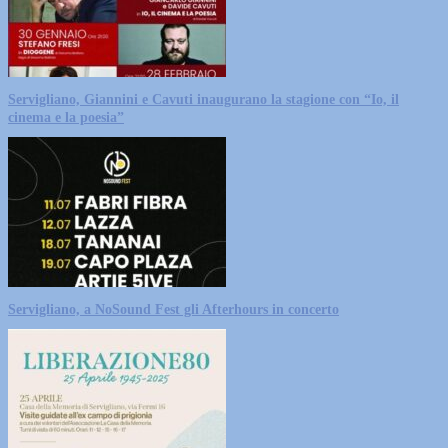
Servigliano, Giannini e Cavuti inaugurano la stagione con “Io, il
cinema e la poesia”
Servigliano, a NoSound Fest gli Afterhours in concerto