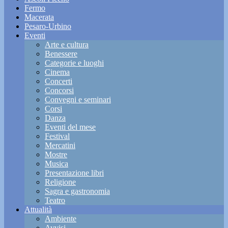
Fermo
Macerata
Pesaro-Urbino
Eventi
Arte e cultura
Benessere
Categorie e luoghi
Cinema
Concerti
Concorsi
Convegni e seminari
Corsi
Danza
Eventi del mese
Festival
Mercatini
Mostre
Musica
Presentazione libri
Religione
Sagra e gastronomia
Teatro
Attualità
Ambiente
Avvisi