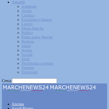
Attualità
Ambiente
Avvisi
Cronaca
Economia e finanza
Lavoro
Meteo Marche
Politica
Primo piano Marche
Regione
Salute
Scuola
Sociale
Sport
Tecnologia e scienze
Turismo
Università
Cerca
Marchenews24
Ancona
Ascoli Piceno