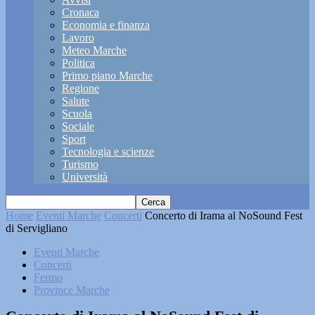
Cronaca
Economia e finanza
Lavoro
Meteo Marche
Politica
Primo piano Marche
Regione
Salute
Scuola
Sociale
Sport
Tecnologia e scienze
Turismo
Università
Home
Eventi Marche
Concerti
Concerto di Irama al NoSound Fest
di Servigliano
Eventi Marche
Concerti
Fermo
Province Marche