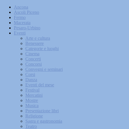
Ancona
Ascoli Piceno
Fermo
Macerata
Pesaro-Urbino
Eventi
Arte e cultura
Benessere
Categorie e luoghi
Cinema
Concerti
Concorsi
Convegni e seminari
Corsi
Danza
Eventi del mese
Festival
Mercatini
Mostre
Musica
Presentazione libri
Religione
Sagra e gastronomia
Teatro