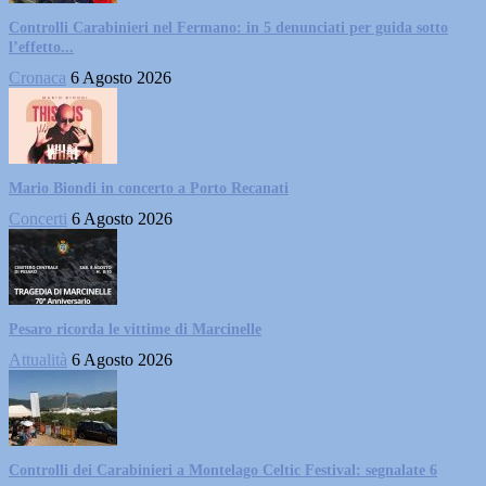
Controlli Carabinieri nel Fermano: in 5 denunciati per guida sotto
l’effetto...
Cronaca
6 Agosto 2026
Mario Biondi in concerto a Porto Recanati
Concerti
6 Agosto 2026
Pesaro ricorda le vittime di Marcinelle
Attualità
6 Agosto 2026
Controlli dei Carabinieri a Montelago Celtic Festival: segnalate 6