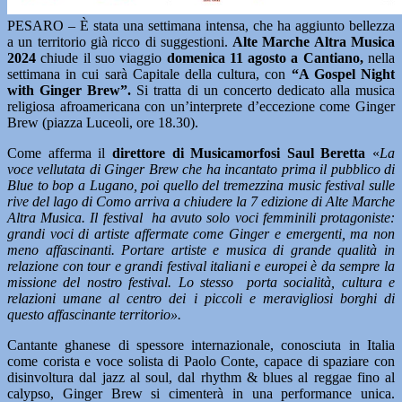
PESARO – È stata una settimana intensa, che ha aggiunto bellezza
a un territorio già ricco di suggestioni.
Alte Marche Altra Musica
2024
chiude il suo viaggio
domenica 11 agosto a Cantiano,
nella
settimana in cui sarà Capitale della cultura, con
“A Gospel Night
with Ginger Brew”.
Si tratta di un concerto dedicato alla musica
religiosa afroamericana con un’interprete d’eccezione come Ginger
Brew (piazza Luceoli, ore 18.30).
Come afferma il
direttore di Musicamorfosi Saul Beretta
«
La
voce vellutata di Ginger Brew che ha incantato prima il pubblico di
Blue to bop a Lugano, poi quello del tremezzina music festival sulle
rive del lago di Como arriva a chiudere la 7 edizione di Alte Marche
Altra Musica. Il festival ha avuto solo voci femminili protagoniste:
grandi voci di artiste affermate come Ginger e emergenti, ma non
meno affascinanti. Portare artiste e musica di grande qualità in
relazione con tour e grandi festival italiani e europei è da sempre la
missione del nostro festival. Lo stesso porta socialità, cultura e
relazioni umane al centro dei i piccoli e meravigliosi borghi di
questo affascinante territorio».
Cantante ghanese di spessore internazionale, conosciuta in Italia
come corista e voce solista di Paolo Conte, capace di spaziare con
disinvoltura dal jazz al soul, dal rhythm & blues al reggae fino al
calypso, Ginger Brew si cimenterà in una performance unica.