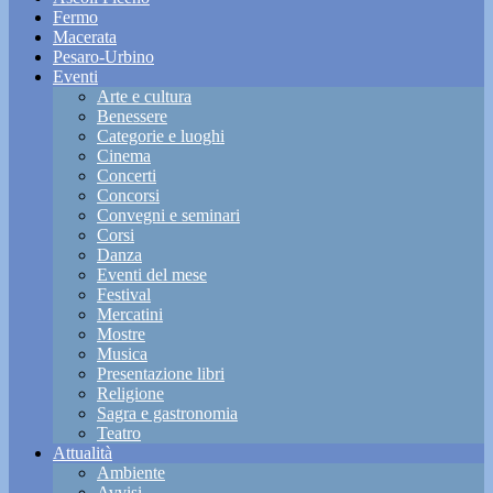
Fermo
Macerata
Pesaro-Urbino
Eventi
Arte e cultura
Benessere
Categorie e luoghi
Cinema
Concerti
Concorsi
Convegni e seminari
Corsi
Danza
Eventi del mese
Festival
Mercatini
Mostre
Musica
Presentazione libri
Religione
Sagra e gastronomia
Teatro
Attualità
Ambiente
Avvisi