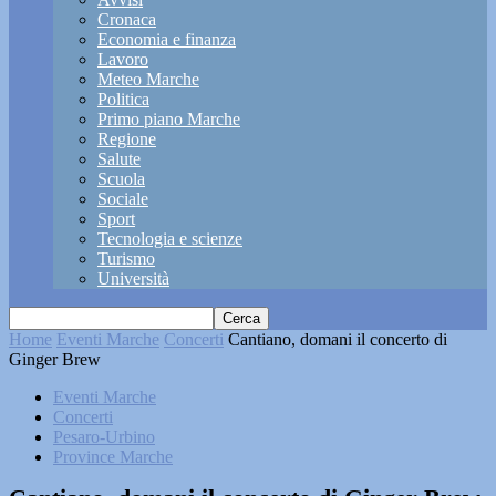
Cronaca
Economia e finanza
Lavoro
Meteo Marche
Politica
Primo piano Marche
Regione
Salute
Scuola
Sociale
Sport
Tecnologia e scienze
Turismo
Università
Home
Eventi Marche
Concerti
Cantiano, domani il concerto di
Ginger Brew
Eventi Marche
Concerti
Pesaro-Urbino
Province Marche