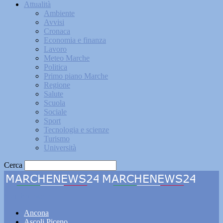
Attualità
Ambiente
Avvisi
Cronaca
Economia e finanza
Lavoro
Meteo Marche
Politica
Primo piano Marche
Regione
Salute
Scuola
Sociale
Sport
Tecnologia e scienze
Turismo
Università
Cerca
Marchenews24
Ancona
Ascoli Piceno