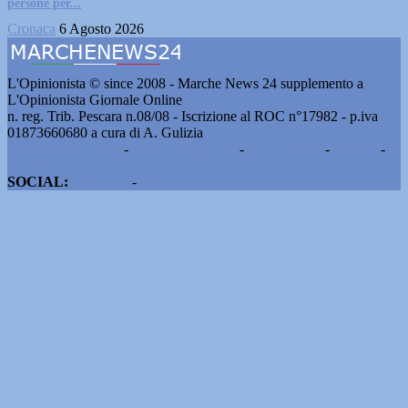
persone per...
Cronaca
6 Agosto 2026
L'Opinionista © since 2008 - Marche News 24 supplemento a
L'Opinionista Giornale Online
n. reg. Trib. Pescara n.08/08 - Iscrizione al ROC n°17982 - p.iva
01873660680 a cura di A. Gulizia
Pubblicità e contatti
-
Notizie del giorno
-
Informazioni
-
Privacy
-
Cookie
SOCIAL:
Facebook
-
X