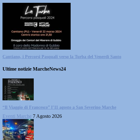
Cantiano, i Percorsi Pasquali verso la Turba del Venerdì Santo
Ultime notizie MarcheNews24
“Il Viaggio di Francesco” l’11 agosto a San Severino Marche
Eventi Marche
7 Agosto 2026