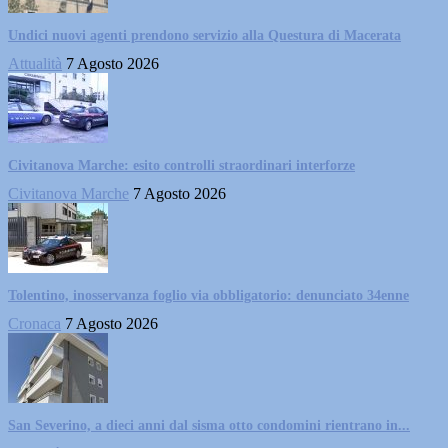
Undici nuovi agenti prendono servizio alla Questura di Macerata
Attualità
7 Agosto 2026
Civitanova Marche: esito controlli straordinari interforze
Civitanova Marche
7 Agosto 2026
Tolentino, inosservanza foglio via obbligatorio: denunciato 34enne
Cronaca
7 Agosto 2026
San Severino, a dieci anni dal sisma otto condomini rientrano in...