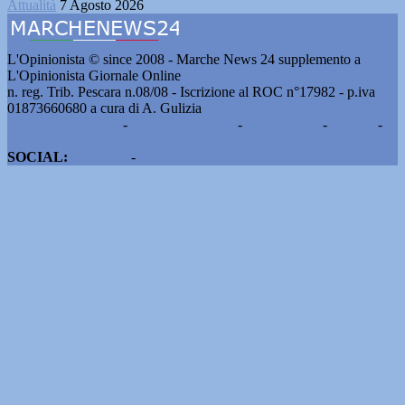
Attualità
7 Agosto 2026
L'Opinionista © since 2008 - Marche News 24 supplemento a
L'Opinionista Giornale Online
n. reg. Trib. Pescara n.08/08 - Iscrizione al ROC n°17982 - p.iva
01873660680 a cura di A. Gulizia
Pubblicità e contatti
-
Notizie del giorno
-
Informazioni
-
Privacy
-
Cookie
SOCIAL:
Facebook
-
X