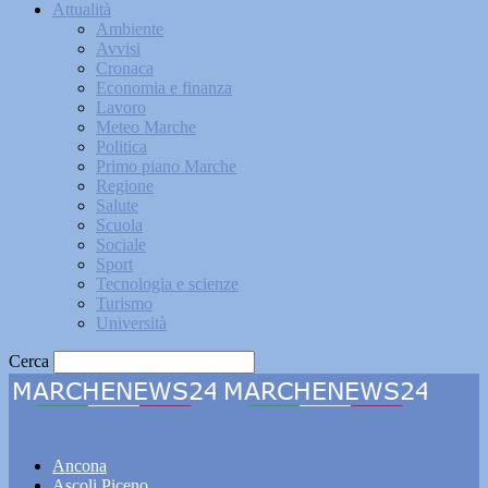
Attualità
Ambiente
Avvisi
Cronaca
Economia e finanza
Lavoro
Meteo Marche
Politica
Primo piano Marche
Regione
Salute
Scuola
Sociale
Sport
Tecnologia e scienze
Turismo
Università
Cerca
Marchenews24
Ancona
Ascoli Piceno