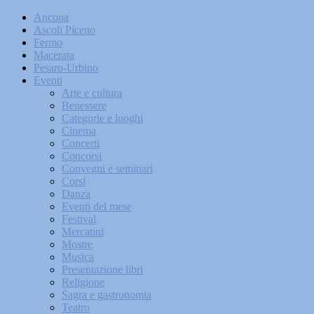
Ancona
Ascoli Piceno
Fermo
Macerata
Pesaro-Urbino
Eventi
Arte e cultura
Benessere
Categorie e luoghi
Cinema
Concerti
Concorsi
Convegni e seminari
Corsi
Danza
Eventi del mese
Festival
Mercatini
Mostre
Musica
Presentazione libri
Religione
Sagra e gastronomia
Teatro