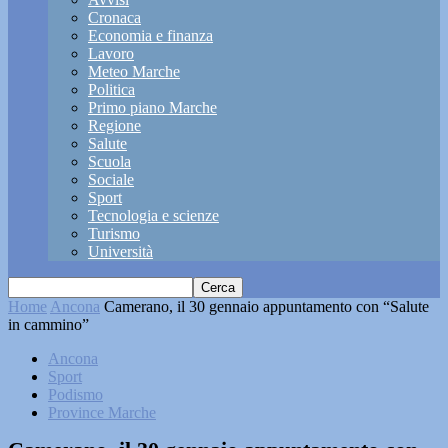
Cronaca
Economia e finanza
Lavoro
Meteo Marche
Politica
Primo piano Marche
Regione
Salute
Scuola
Sociale
Sport
Tecnologia e scienze
Turismo
Università
Home
Ancona
Camerano, il 30 gennaio appuntamento con “Salute
in cammino”
Ancona
Sport
Podismo
Province Marche