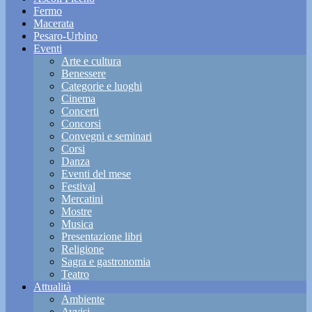
Fermo
Macerata
Pesaro-Urbino
Eventi
Arte e cultura
Benessere
Categorie e luoghi
Cinema
Concerti
Concorsi
Convegni e seminari
Corsi
Danza
Eventi del mese
Festival
Mercatini
Mostre
Musica
Presentazione libri
Religione
Sagra e gastronomia
Teatro
Attualità
Ambiente
Avvisi