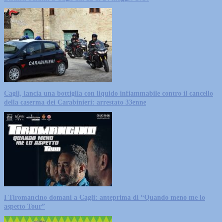
Cagli, lancia una bottiglia con liquido infiammabile contro il cancello
della caserma dei Carabinieri: arrestato 33enne
I Tiromancino domani a Cagli: anteprima di “Quando meno me lo
aspetto Tour”