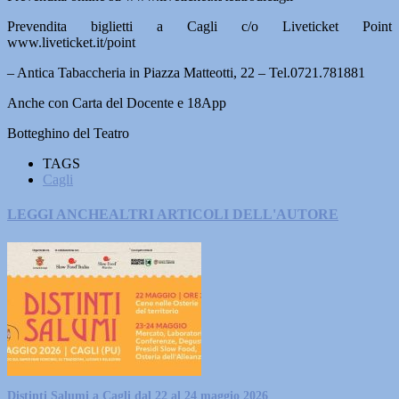
Prevendita biglietti a Cagli c/o Liveticket Point
www.liveticket.it/point
– Antica Tabaccheria in Piazza Matteotti, 22 – Tel.0721.781881
Anche con Carta del Docente e 18App
Botteghino del Teatro
TAGS
Cagli
LEGGI ANCHE
ALTRI ARTICOLI DELL'AUTORE
Distinti Salumi a Cagli dal 22 al 24 maggio 2026