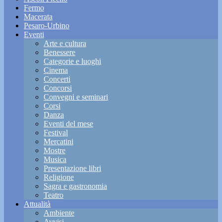
Fermo
Macerata
Pesaro-Urbino
Eventi
Arte e cultura
Benessere
Categorie e luoghi
Cinema
Concerti
Concorsi
Convegni e seminari
Corsi
Danza
Eventi del mese
Festival
Mercatini
Mostre
Musica
Presentazione libri
Religione
Sagra e gastronomia
Teatro
Attualità
Ambiente
Avvisi