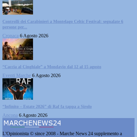
Controlli dei Carabinieri a Montelago Celtic Festival: segnalate 6
persone per...
Cronaca
6 Agosto 2026
“Caccia al Cinghiale” a Mondavio dal 12 al 15 agosto
Eventi Marche
6 Agosto 2026
“Infinito – Estate 2026” di Raf fa tappa a Sirolo
Ancona
6 Agosto 2026
L'Opinionista © since 2008 - Marche News 24 supplemento a