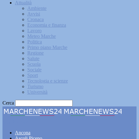
Attualità
Ambiente
Avvisi
Cronaca
Economia e finanza
Lavoro
Meteo Marche
Politica
Primo piano Marche
Regione
Salute
Scuola
Sociale
Sport
Tecnologia e scienze
Turismo
Università
Cerca
Marchenews24
Ancona
Ascoli Piceno