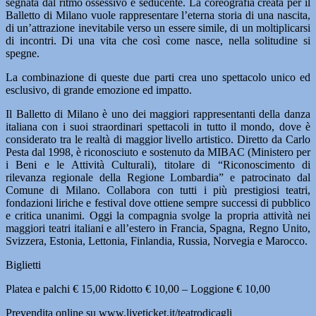
segnata dal ritmo ossessivo e seducente. La coreografia creata per il
Balletto di Milano vuole rappresentare l’eterna storia di una nascita,
di un’attrazione inevitabile verso un essere simile, di un moltiplicarsi
di incontri. Di una vita che così come nasce, nella solitudine si
spegne.
La combinazione di queste due parti crea uno spettacolo unico ed
esclusivo, di grande emozione ed impatto.
Il Balletto di Milano è uno dei maggiori rappresentanti della danza
italiana con i suoi straordinari spettacoli in tutto il mondo, dove è
considerato tra le realtà di maggior livello artistico. Diretto da Carlo
Pesta dal 1998, è riconosciuto e sostenuto da MIBAC (Ministero per
i Beni e le Attività Culturali), titolare di “Riconoscimento di
rilevanza regionale della Regione Lombardia” e patrocinato dal
Comune di Milano. Collabora con tutti i più prestigiosi teatri,
fondazioni liriche e festival dove ottiene sempre successi di pubblico
e critica unanimi. Oggi la compagnia svolge la propria attività nei
maggiori teatri italiani e all’estero in Francia, Spagna, Regno Unito,
Svizzera, Estonia, Lettonia, Finlandia, Russia, Norvegia e Marocco.
Biglietti
Platea e palchi € 15,00 Ridotto € 10,00 – Loggione € 10,00
Prevendita online su www.liveticket.it/teatrodicagli