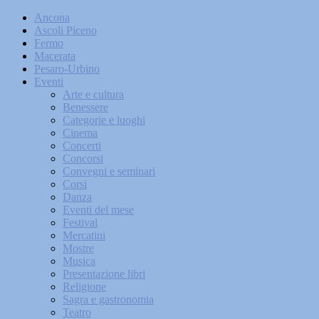
Ancona
Ascoli Piceno
Fermo
Macerata
Pesaro-Urbino
Eventi
Arte e cultura
Benessere
Categorie e luoghi
Cinema
Concerti
Concorsi
Convegni e seminari
Corsi
Danza
Eventi del mese
Festival
Mercatini
Mostre
Musica
Presentazione libri
Religione
Sagra e gastronomia
Teatro