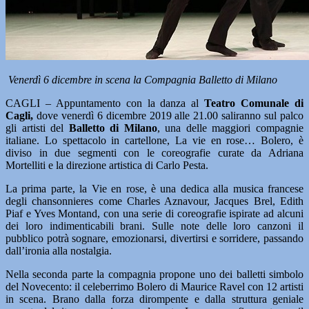
Venerdì 6 dicembre in scena la Compagnia Balletto di Milano
CAGLI – Appuntamento con la danza al
Teatro Comunale di
Cagli,
dove venerdì 6 dicembre 2019 alle 21.00 saliranno sul palco
gli artisti del
Balletto di Milano
, una delle maggiori compagnie
italiane. Lo spettacolo in cartellone, La vie en rose… Bolero, è
diviso in due segmenti con le coreografie curate da Adriana
Mortelliti e la direzione artistica di Carlo Pesta.
La prima parte, la Vie en rose, è una dedica alla musica francese
degli chansonnieres come Charles Aznavour, Jacques Brel, Edith
Piaf e Yves Montand, con una serie di coreografie ispirate ad alcuni
dei loro indimenticabili brani. Sulle note delle loro canzoni il
pubblico potrà sognare, emozionarsi, divertirsi e sorridere, passando
dall’ironia alla nostalgia.
Nella seconda parte la compagnia propone uno dei balletti simbolo
del Novecento: il celeberrimo Bolero di Maurice Ravel con 12 artisti
in scena. Brano dalla forza dirompente e dalla struttura geniale