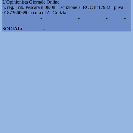
L'Opinionista Giornale Online
n. reg. Trib. Pescara n.08/08 - Iscrizione al ROC n°17982 - p.iva
01873660680 a cura di A. Gulizia
Pubblicità e contatti
-
Notizie del giorno
-
Informazioni
-
Privacy
-
Cookie
SOCIAL:
Facebook
-
X