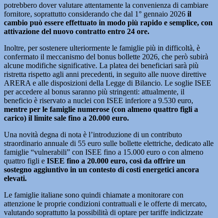
potrebbero dover valutare attentamente la convenienza di cambiare
fornitore, soprattutto considerando che dal 1° gennaio 2026
il
cambio può essere effettuato in modo più rapido e semplice, con
attivazione del nuovo contratto entro 24 ore.
Inoltre, per sostenere ulteriormente le famiglie più in difficoltà, è
confermato il meccanismo del bonus bollette 2026, che però subirà
alcune modifiche significative. La platea dei beneficiari sarà più
ristretta rispetto agli anni precedenti, in seguito alle nuove direttive
ARERA e alle disposizioni della Legge di Bilancio. Le soglie ISEE
per accedere al bonus saranno più stringenti: attualmente, il
beneficio è riservato a nuclei con ISEE inferiore a 9.530 euro,
mentre per le famiglie numerose (con almeno quattro figli a
carico) il limite sale fino a 20.000 euro.
Una novità degna di nota è l’introduzione di un contributo
straordinario annuale di 55 euro sulle bollette elettriche, dedicato alle
famiglie “vulnerabili” con ISEE fino a 15.000 euro o con almeno
quattro figli e
ISEE fino a 20.000 euro, così da offrire un
sostegno aggiuntivo in un contesto di costi energetici ancora
elevati.
Le famiglie italiane sono quindi chiamate a monitorare con
attenzione le proprie condizioni contrattuali e le offerte di mercato,
valutando soprattutto la possibilità di optare per tariffe indicizzate