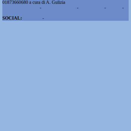
01873660680 a cura di A. Gulizia
Pubblicità e contatti
-
Notizie del giorno
-
Informazioni
-
Privacy
-
Cookie
SOCIAL:
Facebook
-
X