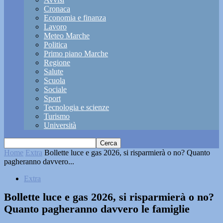
Cronaca
Economia e finanza
Lavoro
Meteo Marche
Politica
Primo piano Marche
Regione
Salute
Scuola
Sociale
Sport
Tecnologia e scienze
Turismo
Università
Home
Extra
Bollette luce e gas 2026, si risparmierà o no? Quanto
pagheranno davvero...
Extra
Bollette luce e gas 2026, si risparmierà o no?
Quanto pagheranno davvero le famiglie