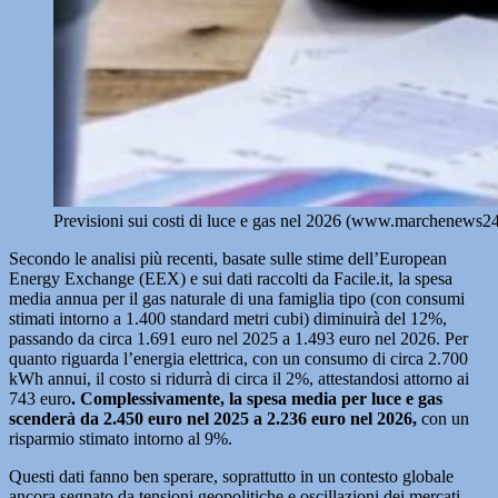
Previsioni sui costi di luce e gas nel 2026 (www.marchenews24.
Secondo le analisi più recenti, basate sulle stime dell’European
Energy Exchange (EEX) e sui dati raccolti da Facile.it, la spesa
media annua per il gas naturale di una famiglia tipo (con consumi
stimati intorno a 1.400 standard metri cubi) diminuirà del 12%,
passando da circa 1.691 euro nel 2025 a 1.493 euro nel 2026. Per
quanto riguarda l’energia elettrica, con un consumo di circa 2.700
kWh annui, il costo si ridurrà di circa il 2%, attestandosi attorno ai
743 euro
. Complessivamente, la spesa media per luce e gas
scenderà da 2.450 euro nel 2025 a 2.236 euro nel 2026,
con un
risparmio stimato intorno al 9%.
Questi dati fanno ben sperare, soprattutto in un contesto globale
ancora segnato da tensioni geopolitiche e oscillazioni dei mercati