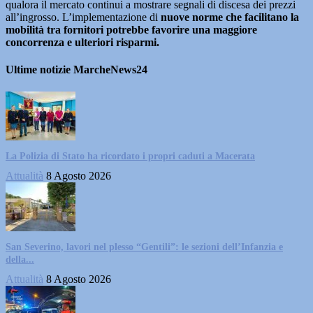
qualora il mercato continui a mostrare segnali di discesa dei prezzi
all’ingrosso. L’implementazione di
nuove norme che facilitano la
mobilità tra fornitori potrebbe favorire una maggiore
concorrenza e ulteriori risparmi.
Ultime notizie MarcheNews24
La Polizia di Stato ha ricordato i propri caduti a Macerata
Attualità
8 Agosto 2026
San Severino, lavori nel plesso “Gentili”: le sezioni dell’Infanzia e
della...
Attualità
8 Agosto 2026