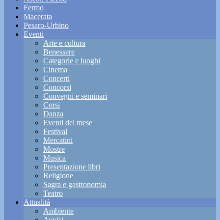
Fermo
Macerata
Pesaro-Urbino
Eventi
Arte e cultura
Benessere
Categorie e luoghi
Cinema
Concerti
Concorsi
Convegni e seminari
Corsi
Danza
Eventi del mese
Festival
Mercatini
Mostre
Musica
Presentazione libri
Religione
Sagra e gastronomia
Teatro
Attualità
Ambiente
Avvisi