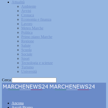
Attualità
Ambiente
Avvisi
Cronaca
Economia e finanza
Lavoro
Meteo Marche
Politica
Primo piano Marche
Regione
Salute
Scuola
Sociale
Sport
Tecnologia e scienze
Turismo
Università
Cerca
Marchenews24
Ancona
Ascoli Piceno