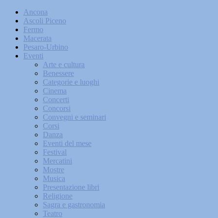
Ancona
Ascoli Piceno
Fermo
Macerata
Pesaro-Urbino
Eventi
Arte e cultura
Benessere
Categorie e luoghi
Cinema
Concerti
Concorsi
Convegni e seminari
Corsi
Danza
Eventi del mese
Festival
Mercatini
Mostre
Musica
Presentazione libri
Religione
Sagra e gastronomia
Teatro