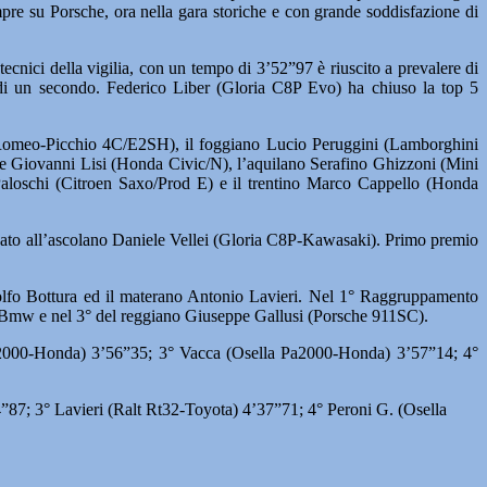
pre su Porsche, ora nella gara storiche e con grande soddisfazione di
ecnici della vigilia, con un tempo di 3’52”97 è riuscito a prevalere di
 di un secondo. Federico Liber (Gloria C8P Evo) ha chiuso la top 5
 Romeo-Picchio 4C/E2SH), il foggiano Lucio Peruggini (Lamborghini
ese Giovanni Lisi (Honda Civic/N), l’aquilano Serafino Ghizzoni (Mini
aloschi (Citroen Saxo/Prod E) e il trentino Marco Cappello (Honda
egnato all’ascolano Daniele Vellei (Gloria C8P-Kawasaki). Primo premio
lfo Bottura ed il materano Antonio Lavieri. Nel 1° Raggruppamento
-Bmw e nel 3° del reggiano Giuseppe Gallusi (Porsche 911SC).
 Pa2000-Honda) 3’56”35; 3° Vacca (Osella Pa2000-Honda) 3’57”14; 4°
”87; 3° Lavieri (Ralt Rt32-Toyota) 4’37”71; 4° Peroni G. (Osella