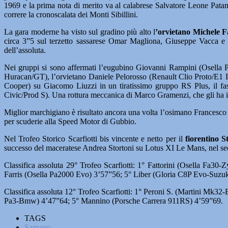
1969 e la prima nota di merito va al calabrese Salvatore Leone Patam
correre la cronoscalata dei Monti Sibillini.
La gara moderne ha visto sul gradino più alto l
’orvietano Michele F
circa 3”5 sul terzetto sassarese Omar Magliona, Giuseppe Vacca e 
dell’assoluta.
Nei gruppi si sono affermati l’eugubino Giovanni Rampini (Osella
Huracan/GT), l’orvietano Daniele Pelorosso (Renault Clio Proto/E1 It
Cooper) su Giacomo Liuzzi in un tiratissimo gruppo RS Plus, il f
Civic/Prod S). Una rottura meccanica di Marco Gramenzi, che gli ha im
Miglior marchigiano è risultato ancora una volta l’osimano Francesco 
per scuderie alla Speed Motor di Gubbio.
Nel Trofeo Storico Scarfiotti bis vincente e netto per il
fiorentino S
successo del maceratese Andrea Stortoni su Lotus XI Le Mans, nel s
Classifica assoluta 29° Trofeo Scarfiotti: 1° Fattorini (Osella F
Farris (Osella Pa2000 Evo) 3’57”56; 5° Liber (Gloria C8P Evo-Suzuk
Classifica assoluta 12° Trofeo Scarfiotti: 1° Peroni S. (Martini Mk3
Pa3-Bmw) 4’47”64; 5° Mannino (Porsche Carrera 911RS) 4’59”69.
TAGS
Sarnano