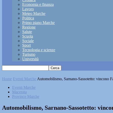
Economia e finanza
Lavoro
Meteo Marche
Politica
Primo piano Marche
Regione
Salute
Scuola
Sociale
Sport
Tecnologia e scienze
Turismo
Università
Home
Eventi Marche
Automobilismo, Sarnano-Sassotetto: vincono Fat
Eventi Marche
Macerata
Province Marche
Automobilismo, Sarnano-Sassotetto: vincon