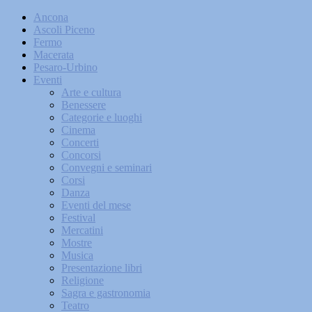
Ancona
Ascoli Piceno
Fermo
Macerata
Pesaro-Urbino
Eventi
Arte e cultura
Benessere
Categorie e luoghi
Cinema
Concerti
Concorsi
Convegni e seminari
Corsi
Danza
Eventi del mese
Festival
Mercatini
Mostre
Musica
Presentazione libri
Religione
Sagra e gastronomia
Teatro