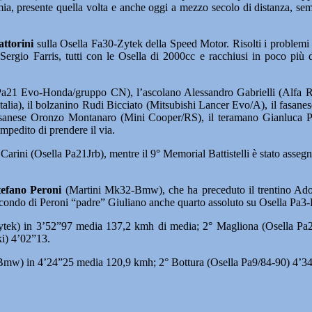
ia, presente quella volta e anche oggi a mezzo secolo di distanza, sem
attorini
sulla Osella Fa30-Zytek della Speed Motor. Risolti i problemi t
Sergio Farris, tutti con le Osella di 2000cc e racchiusi in poco più
 Pa21 Evo-Honda/gruppo CN), l’ascolano Alessandro Gabrielli (Alfa
alia), il bolzanino Rudi Bicciato (Mitsubishi Lancer Evo/A), il fasan
asanese Oronzo Montanaro (Mini Cooper/RS), il teramano Gianluca P
pedito di prendere il via.
Carini (Osella Pa21Jrb), mentre il 9° Memorial Battistelli è stato ass
tefano Peroni
(Martini Mk32-Bmw), che ha preceduto il trentino Ado
econdo di Peroni “padre” Giuliano anche quarto assoluto su Osella Pa3
a30-Zytek) in 3’52”97 media 137,2 kmh di media; 2° Magliona (Osella
i) 4’02”13.
2-Bmw) in 4’24”25 media 120,9 kmh; 2° Bottura (Osella Pa9/84-90) 4’34