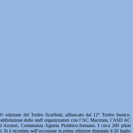
izione del Trofeo Scarfiotti, affiancato dal 12° Trofeo Storico,
a soddisfazione dello staff organizzatore con l’AC Macerata, l’ASD AC
 Azzurri, Comunanza Agraria Piobbico-Sarnano. I circa 200 piloti
Si è ricordata nell’occasione la prima edizione disputata il 20 luglio