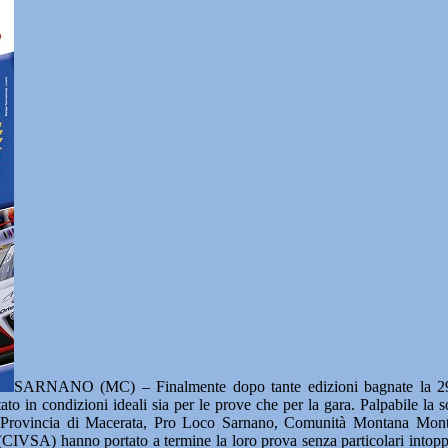
SARNANO (MC) – Finalmente dopo tante edizioni bagnate la 29^ ed
ato in condizioni ideali sia per le prove che per la gara. Palpabile l
 Provincia di Macerata, Pro Loco Sarnano, Comunità Montana Monti
VSA) hanno portato a termine la loro prova senza particolari intoppi. 