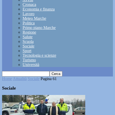
Cronaca
Economia e finanza
Lavoro
Meteo Marche
Politica
Primo piano Marche
Regione
Salute
Scuola
Sociale
Sport
Tecnologia e scienze
Turismo
Università
Home
Attualità
Sociale
Pagina 61
Sociale