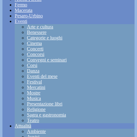
Fermo
Macerata
Pesaro-Urbino
Eventi
Arte e cultura
Benessere
Categorie e luoghi
Cinema
Concerti
Concorsi
Convegni e seminari
Corsi
Danza
Eventi del mese
Festival
Mercatini
Mostre
Musica
Presentazione libri
Religione
Sagra e gastronomia
Teatro
Attualità
Ambiente
Avvisi