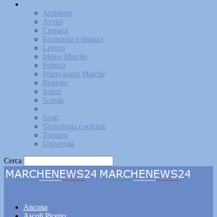
Attualità
Ambiente
Avvisi
Cronaca
Economia e finanza
Lavoro
Meteo Marche
Politica
Primo piano Marche
Regione
Salute
Scuola
Sociale
Sport
Tecnologia e scienze
Turismo
Università
Cerca
Marchenews24
Ancona
Ascoli Piceno