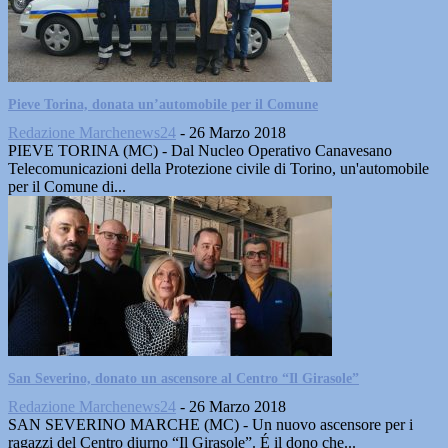
Pieve Torina, donata un’automobile per il Comune
Redazione Marchenews24
-
26 Marzo 2018
PIEVE TORINA (MC) - Dal Nucleo Operativo Canavesano
Telecomunicazioni della Protezione civile di Torino, un'automobile
per il Comune di...
San Severino, donato un ascensore al Centro “Il Girasole”
Redazione Marchenews24
-
26 Marzo 2018
SAN SEVERINO MARCHE (MC) - Un nuovo ascensore per i
ragazzi del Centro diurno “Il Girasole”. É il dono che...