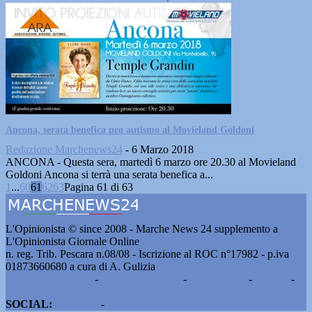
Ancona, serata benefica pro autismo al Movieland Goldoni
Redazione Marchenews24
-
6 Marzo 2018
ANCONA - Questa sera, martedì 6 marzo ore 20.30 al Movieland
Goldoni Ancona si terrà una serata benefica a...
1
...
60
61
62
63
Pagina 61 di 63
L'Opinionista © since 2008 - Marche News 24 supplemento a
L'Opinionista Giornale Online
n. reg. Trib. Pescara n.08/08 - Iscrizione al ROC n°17982 - p.iva
01873660680 a cura di A. Gulizia
Pubblicità e contatti
-
Notizie del giorno
-
Informazioni
-
Privacy
-
Cookie
SOCIAL:
Facebook
-
X