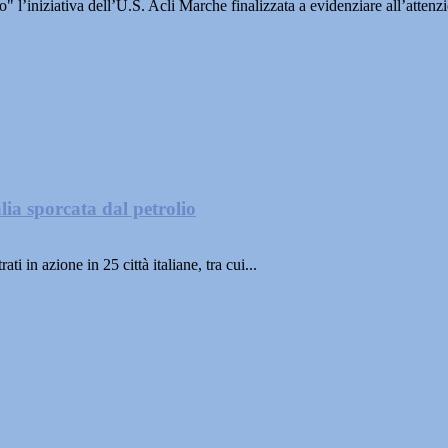
iativa dell’U.S. Acli Marche finalizzata a evidenziare all’attenzio
lia sporcata dal petrolio
n azione in 25 città italiane, tra cui...