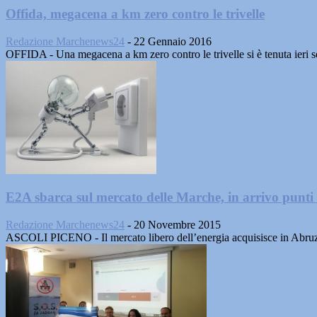
Offida, megacena a km zero contro le trivelle
Redazione Marchenews24
-
22 Gennaio 2016
OFFIDA - Una megacena a km zero contro le trivelle si è tenuta ieri 
E2A sbarca sul mercato delle Marche, in arrivo punti 
Redazione Marchenews24
-
20 Novembre 2015
ASCOLI PICENO - Il mercato libero dell’energia acquisisce in Abruz