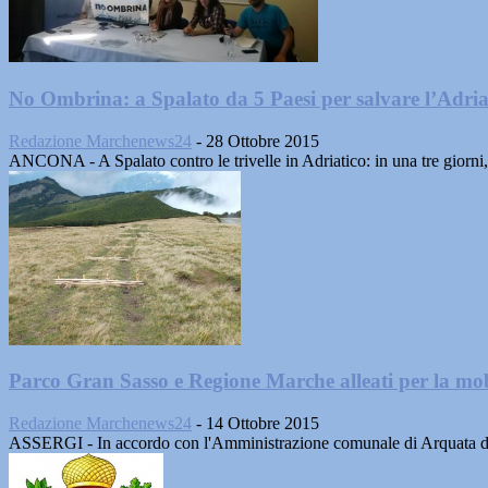
No Ombrina: a Spalato da 5 Paesi per salvare l’Adriati
Redazione Marchenews24
-
28 Ottobre 2015
ANCONA - A Spalato contro le trivelle in Adriatico: in una tre giorni, 
Parco Gran Sasso e Regione Marche alleati per la mobi
Redazione Marchenews24
-
14 Ottobre 2015
ASSERGI - In accordo con l'Amministrazione comunale di Arquata del