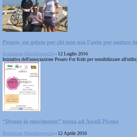
Pesaro, un gelato per chi non usa l’auto per andare in.
Redazione Marchenews24
-
12 Luglio 2016
Iniziativa dell'associazione Pesaro For Kids per sensibilizzare all'uti
“Donne in movimento” torna ad Ascoli Piceno
Redazione Marchenews24
-
12 Aprile 2016