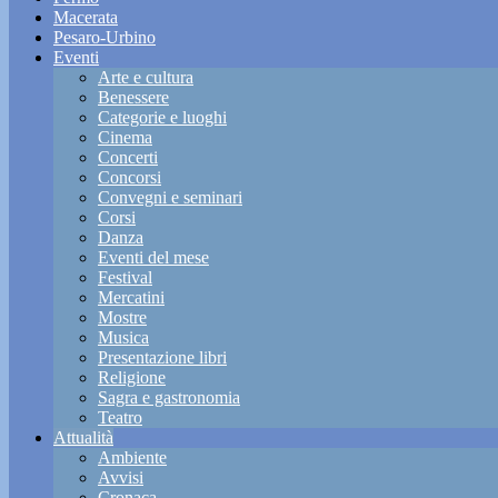
Macerata
Pesaro-Urbino
Eventi
Arte e cultura
Benessere
Categorie e luoghi
Cinema
Concerti
Concorsi
Convegni e seminari
Corsi
Danza
Eventi del mese
Festival
Mercatini
Mostre
Musica
Presentazione libri
Religione
Sagra e gastronomia
Teatro
Attualità
Ambiente
Avvisi
Cronaca