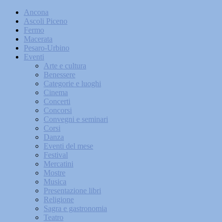
Ancona
Ascoli Piceno
Fermo
Macerata
Pesaro-Urbino
Eventi
Arte e cultura
Benessere
Categorie e luoghi
Cinema
Concerti
Concorsi
Convegni e seminari
Corsi
Danza
Eventi del mese
Festival
Mercatini
Mostre
Musica
Presentazione libri
Religione
Sagra e gastronomia
Teatro