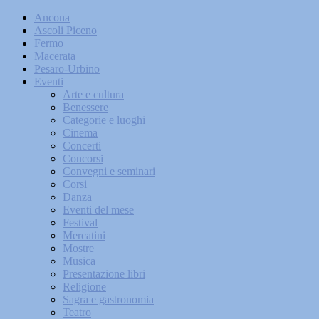
Ancona
Ascoli Piceno
Fermo
Macerata
Pesaro-Urbino
Eventi
Arte e cultura
Benessere
Categorie e luoghi
Cinema
Concerti
Concorsi
Convegni e seminari
Corsi
Danza
Eventi del mese
Festival
Mercatini
Mostre
Musica
Presentazione libri
Religione
Sagra e gastronomia
Teatro