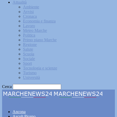
Attualità
Ambiente
Avvisi
Cronaca
Economia e finanza
Lavoro
Meteo Marche
Politica
Primo piano Marche
Regione
Salute
Scuola
Sociale
Sport
Tecnologia e scienze
Turismo
Università
Cerca
Marchenews24
Ancona
Ascoli Piceno