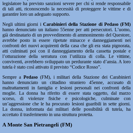
legislatore ha previsto sanzioni severe per chi si rende responsabile
di tali atti, riconoscendo la necessità di proteggere le vittime e di
garantire loro un adeguato supporto.
Negli ultimi giorni i
Carabinieri della Stazione di Pedaso (FM)
hanno denunciato un italiano 55enne per atti persecutori. L’uomo,
già destinatario di un provvedimento di ammonimento del Questore,
avrebbe posto in essere ripetute minacce e danneggiamenti nei
confronti dei nuovi acquirenti della casa che gli era stata pignorata,
atti culminati poi con il danneggiamento della cassetta postale e
l’otturazione della serratura con l’utilizza di colla. Le vittime,
conviventi, avrebbero sviluppato un perdurante stato d’ansia. A loro
tutela è stato così attivato il previsto “Codice Rosso”.
Sempre a
Pedaso
(FM), i militari della Stazione dei Carabinieri
hanno denunciato un cittadino straniero 45enne, accusato di
maltrattamenti in famiglia e lesioni personali nei confronti della
moglie. La donna ha riferito di essere stata oggetto, dal marzo
scorso, di violenze fisiche e psicologiche, culminate con
un’aggressione che le ha procurato lesioni guaribili in sette giorni.
La donna, informata dai militari delle possibilità di tutela, ha
accettato il trasferimento in una struttura protetta.
A Monte San Pietrangeli (FM)