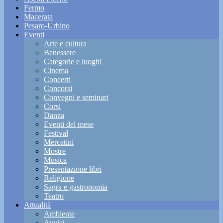
Fermo
Macerata
Pesaro-Urbino
Eventi
Arte e cultura
Benessere
Categorie e luoghi
Cinema
Concerti
Concorsi
Convegni e seminari
Corsi
Danza
Eventi del mese
Festival
Mercatini
Mostre
Musica
Presentazione libri
Religione
Sagra e gastronomia
Teatro
Attualità
Ambiente
Avvisi