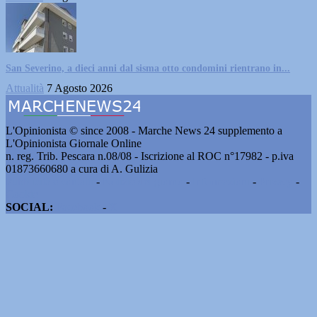
San Severino, a dieci anni dal sisma otto condomini rientrano in...
Attualità
7 Agosto 2026
L'Opinionista © since 2008 - Marche News 24 supplemento a
L'Opinionista Giornale Online
n. reg. Trib. Pescara n.08/08 - Iscrizione al ROC n°17982 - p.iva
01873660680 a cura di A. Gulizia
Pubblicità e contatti
-
Notizie del giorno
-
Informazioni
-
Privacy
-
Cookie
SOCIAL:
Facebook
-
X