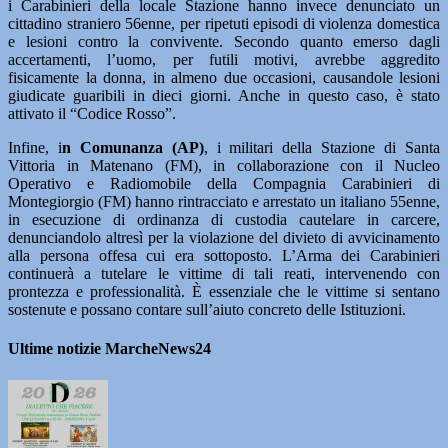
i Carabinieri della locale Stazione hanno invece denunciato un
cittadino straniero 56enne, per ripetuti episodi di violenza domestica
e lesioni contro la convivente. Secondo quanto emerso dagli
accertamenti, l’uomo, per futili motivi, avrebbe aggredito
fisicamente la donna, in almeno due occasioni, causandole lesioni
giudicate guaribili in dieci giorni. Anche in questo caso, è stato
attivato il “Codice Rosso”.
Infine, i
n Comunanza (AP)
, i militari della Stazione di Santa
Vittoria in Matenano (FM), in collaborazione con il Nucleo
Operativo e Radiomobile della Compagnia Carabinieri di
Montegiorgio (FM) hanno rintracciato e arrestato un italiano 55enne,
in esecuzione di ordinanza di custodia cautelare in carcere,
denunciandolo altresì per la violazione del divieto di avvicinamento
alla persona offesa cui era sottoposto. L’Arma dei Carabinieri
continuerà a tutelare le vittime di tali reati, intervenendo con
prontezza e professionalità. È essenziale che le vittime si sentano
sostenute e possano contare sull’aiuto concreto delle Istituzioni.
Ultime notizie MarcheNews24