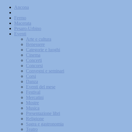
Ancona
Ascoli Piceno
Fermo
Macerata
Pesaro-Urbino
Eventi
Arte e cultura
Benessere
Categorie e luoghi
Cinema
Concerti
Concorsi
Convegni e seminari
Corsi
Danza
Eventi del mese
Festival
Mercatini
Mostre
Musica
Presentazione libri
Religione
Sagra e gastronomia
Teatro