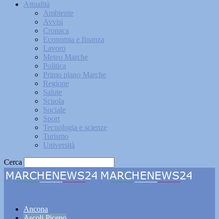
Attualità
Ambiente
Avvisi
Cronaca
Economia e finanza
Lavoro
Meteo Marche
Politica
Primo piano Marche
Regione
Salute
Scuola
Sociale
Sport
Tecnologia e scienze
Turismo
Università
Cerca
Marchenews24
Ancona
Ascoli Piceno