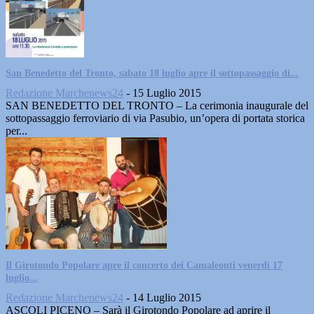
San Benedetto del Tronto, sabato 18 luglio apre il sottopassaggio di...
Redazione Marchenews24
-
15 Luglio 2015
SAN BENEDETTO DEL TRONTO – La cerimonia inaugurale del
sottopassaggio ferroviario di via Pasubio, un’opera di portata storica
per...
Il Girotondo Popolare apre il concerto dei Camaleonti venerdì 17
luglio...
Redazione Marchenews24
-
14 Luglio 2015
ASCOLI PICENO – Sarà il Girotondo Popolare ad aprire il