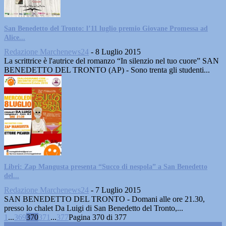
San Benedetto del Tronto: l’11 luglio premio Giovane Promessa ad
Alice...
Redazione Marchenews24
-
8 Luglio 2015
La scrittrice è l'autrice del romanzo “In silenzio nel tuo cuore” SAN
BENEDETTO DEL TRONTO (AP) - Sono trenta gli studenti...
Libri: Zap Mangusta presenta “Succo di nespola” a San Benedetto
del...
Redazione Marchenews24
-
7 Luglio 2015
SAN BENEDETTO DEL TRONTO - Domani alle ore 21.30,
presso lo chalet Da Luigi di San Benedetto del Tronto,...
1
...
369
370
371
...
377
Pagina 370 di 377