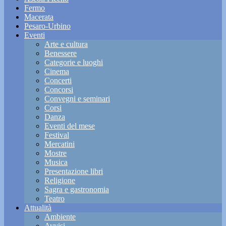
Fermo
Macerata
Pesaro-Urbino
Eventi
Arte e cultura
Benessere
Categorie e luoghi
Cinema
Concerti
Concorsi
Convegni e seminari
Corsi
Danza
Eventi del mese
Festival
Mercatini
Mostre
Musica
Presentazione libri
Religione
Sagra e gastronomia
Teatro
Attualità
Ambiente
Avvisi