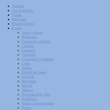
Ancona
Ascoli Piceno
Fermo
Macerata
Pesaro-Urbino
Eventi
Arte e cultura
Benessere
Categorie e luoghi
Cinema
Concerti
Concorsi
Convegni e seminari
Corsi
Danza
Eventi del mese
Festival
Mercatini
Mostre
Musica
Presentazione libri
Religione
Sagra e gastronomia
Teatro