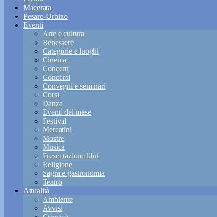
Macerata
Pesaro-Urbino
Eventi
Arte e cultura
Benessere
Categorie e luoghi
Cinema
Concerti
Concorsi
Convegni e seminari
Corsi
Danza
Eventi del mese
Festival
Mercatini
Mostre
Musica
Presentazione libri
Religione
Sagra e gastronomia
Teatro
Attualità
Ambiente
Avvisi
Cronaca