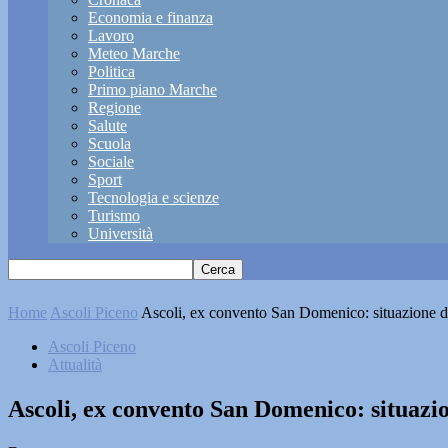
Economia e finanza
Lavoro
Meteo Marche
Politica
Primo piano Marche
Regione
Salute
Scuola
Sociale
Sport
Tecnologia e scienze
Turismo
Università
Home
Ascoli Piceno
Ascoli, ex convento San Domenico: situazione de
Ascoli Piceno
Attualità
Ascoli, ex convento San Domenico: situazio