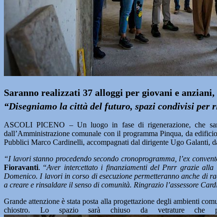
Saranno realizzati 37 alloggi per giovani e anziani, 
“Disegniamo la città del futuro, spazi condivisi per 
ASCOLI PICENO – Un luogo in fase di rigenerazione, che sarà d
dall’Amministrazione comunale con il programma Pinqua, da edificio sco
Pubblici Marco Cardinelli, accompagnati dal dirigente Ugo Galanti, dai 
“I lavori stanno procedendo secondo cronoprogramma, l’ex convento
Fioravanti
. “
Aver intercettato i finanziamenti del Pnrr grazie alla
Domenico. I lavori in corso di esecuzione permetteranno anche di racc
a creare e rinsaldare il senso di comunità. Ringrazio l’assessore Cardi
Grande attenzione è stata posta alla progettazione degli ambienti comu
chiostro. Lo spazio sarà chiuso da vetrature che per