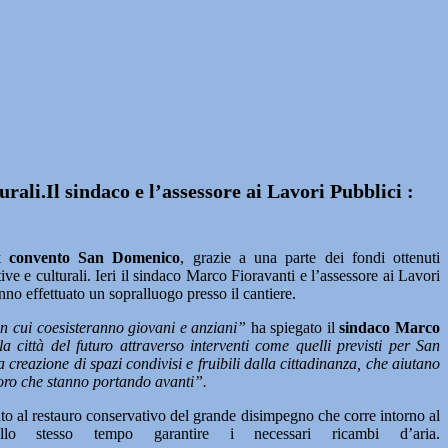
urali.Il sindaco e l’assessore ai Lavori Pubblici :
x convento San Domenico
, grazie a una parte dei fondi ottenuti
e e culturali. Ieri il sindaco Marco Fioravanti e l’assessore ai Lavori
no effettuato un sopralluogo presso il cantiere.
 cui coesisteranno giovani e anziani”
ha spiegato il
sindaco Marco
 città del futuro attraverso interventi come quelli previsti per San
reazione di spazi condivisi e fruibili dalla cittadinanza, che aiutano
avoro che stanno portando avanti”.
ato al restauro conservativo del grande disimpegno che corre intorno al
lo stesso tempo garantire i necessari ricambi d’aria.