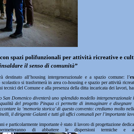
con spazi polifunzionali per attività ricreative e cult
rinsaldare il senso di comunità”
estinato all’housing intergenerazionale e a spazio comune: l’
e
lastico si trasformerà in area co-housing e spazio per attività ricreativ
tecnici del Comune e alla presenza della ditta incaricata dei lavori, han
 San Domenico diventerà uno splendido modello intergenerazionale in
 qualità del progetto Pinqua ci permette di immaginare e disegnare la
ontare la ‘memoria storica’ di questo convento: crediamo molto nella c
nelli, il dirigente Galanti e tutti gli uffici comunali per l’importante l
ni e particolarmente importante è stato il lavoro di progettazione dedic
metteranno di abbattere le dispersioni termiche e al